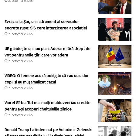
20 octombrie 2025
Evrazia lui Șor, un instrument al serviciilor
secrete ruse: SIS cere interzicerea asociației
20 octombrie 2025
UE gândește un nou plan: Aderare fără drept de
vot pentru noile țări care vor adera
20 octombrie 2025
VIDEO: O femeie acuză polițiștii că i-au ucis doi
copii și au mușamalizat cazul
20 octombrie 2025
Viorel Gîrbu: Tot mai mulți moldoveni iau credite
pentru a-și acoperi cheltuielile zilnice
20 octombrie 2025
Donald Trump l-a îndemnat pe Volodimir Zelenski