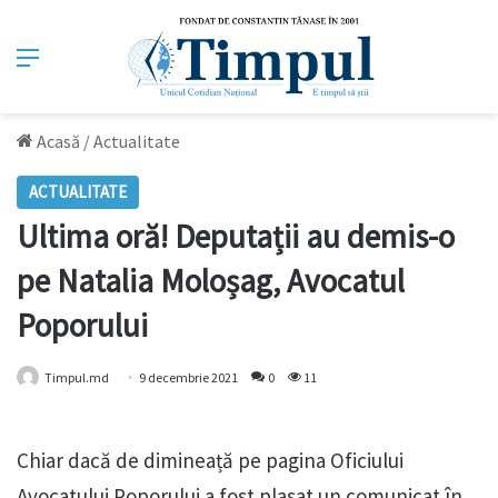
Meniu
Acasă
/
Actualitate
ACTUALITATE
Ultima oră! Deputații au demis-o
pe Natalia Moloșag, Avocatul
Poporului
Timpul.md
9 decembrie 2021
0
11
Chiar dacă de dimineață pe pagina Oficiului
Avocatului Poporului a fost plasat un comunicat în