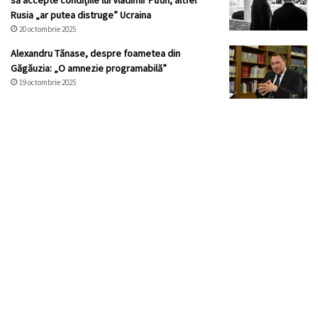
să accepte condițiile lui Vladimir Putin, altfel
Rusia „ar putea distruge” Ucraina
20 octombrie 2025
Alexandru Tănase, despre foametea din
Găgăuzia: „O amnezie programabilă”
19 octombrie 2025