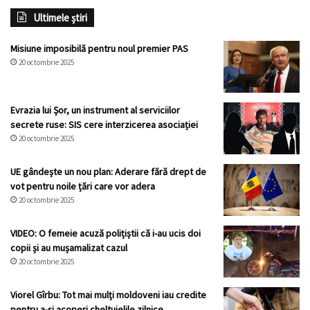
Ultimele știri
Misiune imposibilă pentru noul premier PAS
20 octombrie 2025
Evrazia lui Șor, un instrument al serviciilor
secrete ruse: SIS cere interzicerea asociației
20 octombrie 2025
UE gândește un nou plan: Aderare fără drept de
vot pentru noile țări care vor adera
20 octombrie 2025
VIDEO: O femeie acuză polițiștii că i-au ucis doi
copii și au mușamalizat cazul
20 octombrie 2025
Viorel Gîrbu: Tot mai mulți moldoveni iau credite
pentru a-și acoperi cheltuielile zilnice