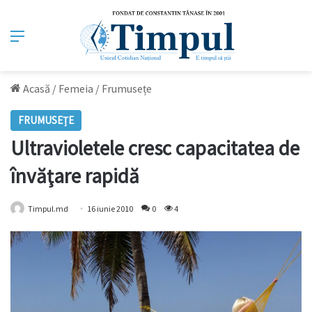
Meniu
Acasă
/
Femeia
/
Frumusețe
FRUMUSEȚE
Ultravioletele cresc capacitatea de
învăţare rapidă
Timpul.md
16 iunie 2010
0
4