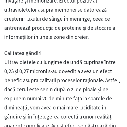
învăţare şi memorizare. Efectul pozitiv al
ultravioletelor asupra memoriei se datorează
creşterii fluxului de sânge în meninge, ceea ce
antrenează producţia de proteine şi de stocare a
informaţiilor în unele zone din creier.
Calitatea gândirii
Ultravioletele cu lungime de undă cuprinse între
0,25 şi 0,27 microni s-au dovedit a avea un efect
benefic asupra calităţii proceselor raţionale. Astfel,
dacă cerul este senin după o zi de ploaie şi ne
expunem numai 20 de minute faţa la soarele de
dimineaţă, vom avea o mai mare luciditate în
gândire şi în înţelegerea corectă a unor realităţi
aparent complicate. Acest efect se păstrează din