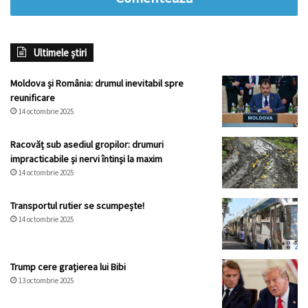
Ultimele știri
Moldova și România: drumul inevitabil spre
reunificare
14 octombrie 2025
Racovăț sub asediul gropilor: drumuri
impracticabile și nervi întinși la maxim
14 octombrie 2025
Transportul rutier se scumpește!
14 octombrie 2025
Trump cere grațierea lui Bibi
13 octombrie 2025