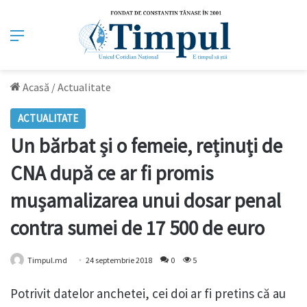
Meniu
Acasă
/
Actualitate
ACTUALITATE
Un bărbat și o femeie, reținuți de
CNA după ce ar fi promis
mușamalizarea unui dosar penal
contra sumei de 17 500 de euro
Timpul.md
24 septembrie 2018
0
5
Potrivit datelor anchetei, cei doi ar fi pretins că au