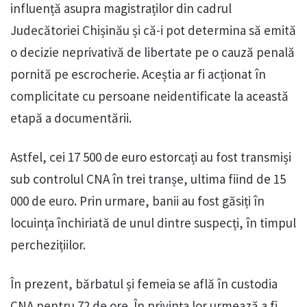
influență asupra magistraților din cadrul
Judecătoriei Chișinău și că-i pot determina să emită
o decizie neprivativă de libertate pe o cauză penală
pornită pe escrocherie. Aceștia ar fi acționat în
complicitate cu persoane neidentificate la această
etapă a documentării.
Astfel, cei 17 500 de euro estorcați au fost transmiși
sub controlul CNA în trei tranșe, ultima fiind de 15
000 de euro. Prin urmare, banii au fost găsiți în
locuința închiriată de unul dintre suspecți, în timpul
perchezițiilor.
În prezent, bărbatul și femeia se află în custodia
CNA pentru 72 de ore. În privința lor urmează a fi