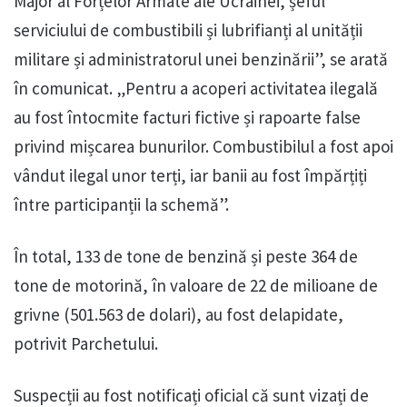
Major al Forțelor Armate ale Ucrainei, șeful
serviciului de combustibili și lubrifianți al unității
militare și administratorul unei benzinării”, se arată
în comunicat. „Pentru a acoperi activitatea ilegală
au fost întocmite facturi fictive și rapoarte false
privind mișcarea bunurilor. Combustibilul a fost apoi
vândut ilegal unor terți, iar banii au fost împărțiți
între participanții la schemă”.
În total, 133 de tone de benzină și peste 364 de
tone de motorină, în valoare de 22 de milioane de
grivne (501.563 de dolari), au fost delapidate,
potrivit Parchetului.
Suspecții au fost notificați oficial că sunt vizați de