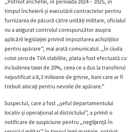
„Potrivit anchetei, în perioada 2024 – 2025, în
timpul încheierii și executării contractelor pentru
furnizarea de păcură către unități militare, oficialul
nu a asigurat controlul corespunzător asupra
aplicării legislației privind impozitarea achizițiilor
pentru apărare”, mai arată comunicatul. „În ciuda
cotei zero de TVA stabilite, plata a fost efectuată cu
includerea taxei de 20%, ceea ce a dus la transferul
nejustificat a 8,3 milioane de grivne, bani care ar fi
trebuit alocați pentru nevoile de apărare.”
Suspectul, care a fost „șeful departamentului
locativ și operațional al districtului”, a primit o
notificare de suspiciune pentru „neglijență în
serviciul militar” în timpul legii marțiale, potrivit