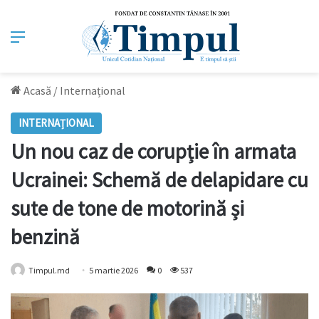
Meniu
Acasă
/
Internațional
INTERNAȚIONAL
Un nou caz de corupție în armata
Ucrainei: Schemă de delapidare cu
sute de tone de motorină și
benzină
Timpul.md
5 martie 2026
0
537