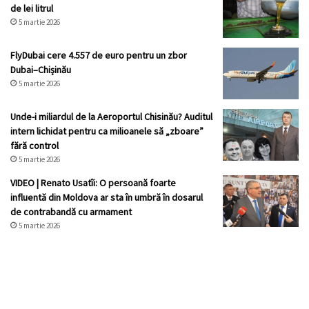
de lei litrul
5 martie 2026
FlyDubai cere 4.557 de euro pentru un zbor
Dubai–Chișinău
5 martie 2026
Unde-i miliardul de la Aeroportul Chisinău? Auditul
intern lichidat pentru ca milioanele să „zboare”
fără control
5 martie 2026
VIDEO | Renato Usatîi: O persoană foarte
influentă din Moldova ar sta în umbră în dosarul
de contrabandă cu armament
5 martie 2026