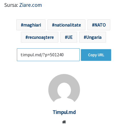
Sursa:
Ziare.com
maghiari
nationalitate
NATO
recunoaștere
UE
Ungaria
Copy URL
Timpul.md
Website