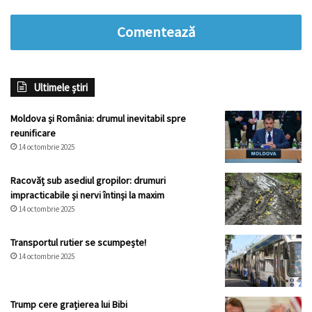
Comentează
Ultimele știri
Moldova și România: drumul inevitabil spre
reunificare
14 octombrie 2025
Racovăț sub asediul gropilor: drumuri
impracticabile și nervi întinși la maxim
14 octombrie 2025
Transportul rutier se scumpește!
14 octombrie 2025
Trump cere grațierea lui Bibi