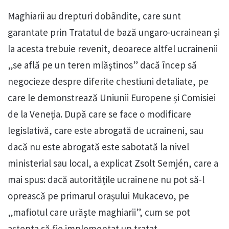
Maghiarii au drepturi dobândite, care sunt
garantate prin Tratatul de bază ungaro-ucrainean şi
la acesta trebuie revenit, deoarece altfel ucrainenii
„se află pe un teren mlăştinos” dacă încep să
negocieze despre diferite chestiuni detaliate, pe
care le demonstrează Uniunii Europene și Comisiei
de la Veneția. După care se face o modificare
legislativă, care este abrogată de ucraineni, sau
dacă nu este abrogată este sabotată la nivel
ministerial sau local, a explicat Zsolt Semjén, care a
mai spus: dacă autoritățile ucrainene nu pot să-l
oprească pe primarul oraşului Mukacevo, pe
„mafiotul care urăște maghiarii”, cum se pot
aștepta să fie implementat un tratat.