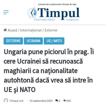
Meniu
Acasă
/
Internațional
/
Externe
EXTERNE
UCRAINA
UE / NATO
Ungaria pune piciorul în prag. Îi
cere Ucrainei să recunoască
maghiarii ca naționalitate
autohtonă dacă vrea să intre în
UE și NATO
Timpul.md
15 septembrie 2023
2
655