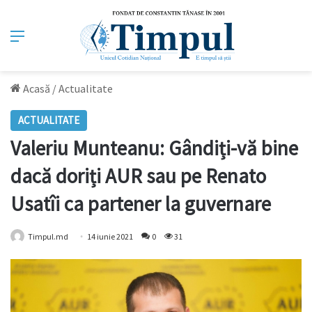
Meniu
Acasă
/
Actualitate
ACTUALITATE
Valeriu Munteanu: Gândiți-vă bine
dacă doriți AUR sau pe Renato
Usatîi ca partener la guvernare
Timpul.md
14 iunie 2021
0
31