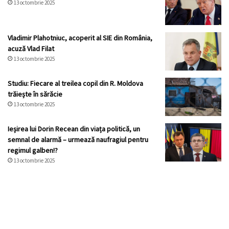
13 octombrie 2025
Vladimir Plahotniuc, acoperit al SIE din România,
acuză Vlad Filat
13 octombrie 2025
Studiu: Fiecare al treilea copil din R. Moldova
trăiește în sărăcie
13 octombrie 2025
Ieșirea lui Dorin Recean din viața politică, un
semnal de alarmă – urmează naufragiul pentru
regimul galben!?
13 octombrie 2025