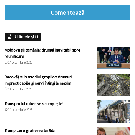
Comentează
Ultimele știri
Moldova și România: drumul inevitabil spre
reunificare
14 octombrie 2025
Racovăț sub asediul gropilor: drumuri
impracticabile și nervi întinși la maxim
14 octombrie 2025
Transportul rutier se scumpește!
14 octombrie 2025
Trump cere grațierea lui Bibi