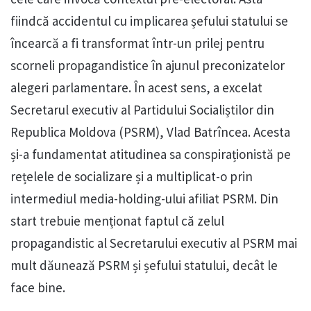
fiindcă accidentul cu implicarea șefului statului se
încearcă a fi transformat într-un prilej pentru
scorneli propagandistice în ajunul preconizatelor
alegeri parlamentare. În acest sens, a excelat
Secretarul executiv al Partidului Socialiștilor din
Republica Moldova (PSRM), Vlad Batrîncea. Acesta
și-a fundamentat atitudinea sa conspiraționistă pe
rețelele de socializare și a multiplicat-o prin
intermediul media-holding-ului afiliat PSRM. Din
start trebuie menționat faptul că zelul
propagandistic al Secretarului executiv al PSRM mai
mult dăunează PSRM și șefului statului, decât le
face bine.