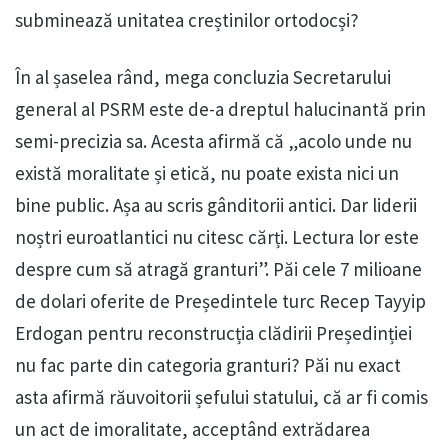
subminează unitatea creștinilor ortodocși?
În al șaselea rând, mega concluzia Secretarului
general al PSRM este de-a dreptul halucinantă prin
semi-precizia sa. Acesta afirmă că „acolo unde nu
există moralitate și etică, nu poate exista nici un
bine public. Așa au scris gânditorii antici. Dar liderii
noștri euroatlantici nu citesc cărți. Lectura lor este
despre cum să atragă granturi”. Păi cele 7 milioane
de dolari oferite de Președintele turc Recep Tayyip
Erdogan pentru reconstrucția clădirii Președinției
nu fac parte din categoria granturi? Păi nu exact
asta afirmă răuvoitorii șefului statului, că ar fi comis
un act de imoralitate, acceptând extrădarea