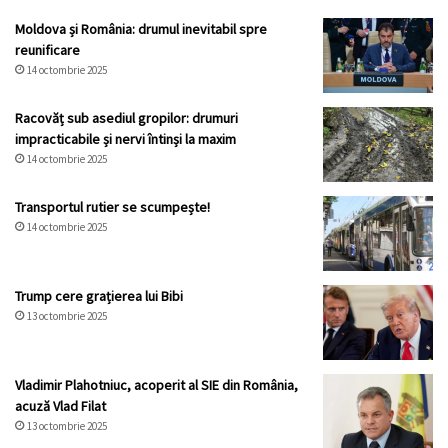
Moldova și România: drumul inevitabil spre
reunificare
14 octombrie 2025
Racovăț sub asediul gropilor: drumuri
impracticabile și nervi întinși la maxim
14 octombrie 2025
Transportul rutier se scumpește!
14 octombrie 2025
Trump cere grațierea lui Bibi
13 octombrie 2025
Vladimir Plahotniuc, acoperit al SIE din România,
acuză Vlad Filat
13 octombrie 2025