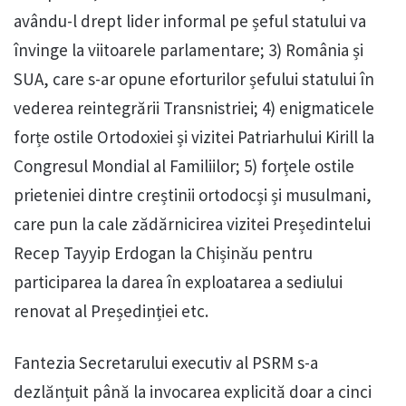
avându-l drept lider informal pe șeful statului va
învinge la viitoarele parlamentare; 3) România și
SUA, care s-ar opune eforturilor șefului statului în
vederea reintegrării Transnistriei; 4) enigmaticele
forțe ostile Ortodoxiei și vizitei Patriarhului Kirill la
Congresul Mondial al Familiilor; 5) forțele ostile
prieteniei dintre creștinii ortodocși și musulmani,
care pun la cale zădărnicirea vizitei Președintelui
Recep Tayyip Erdogan la Chișinău pentru
participarea la darea în exploatarea a sediului
renovat al Președinției etc.
Fantezia Secretarului executiv al PSRM s-a
dezlănțuit până la invocarea explicită doar a cinci