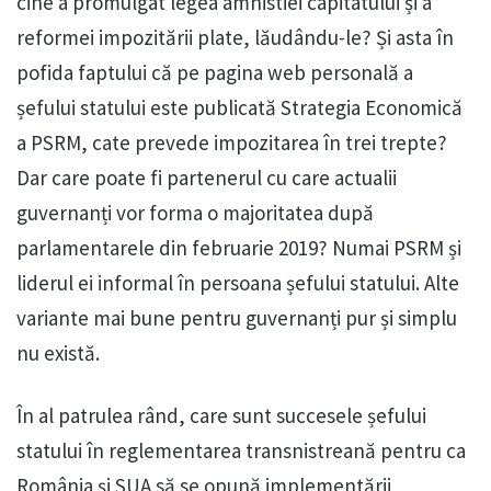
cine a promulgat legea amnistiei capitatului și a
reformei impozitării plate, lăudându-le? Și asta în
pofida faptului că pe pagina web personală a
șefului statului este publicată Strategia Economică
a PSRM, cate prevede impozitarea în trei trepte?
Dar care poate fi partenerul cu care actualii
guvernanți vor forma o majoritatea după
parlamentarele din februarie 2019? Numai PSRM și
liderul ei informal în persoana șefului statului. Alte
variante mai bune pentru guvernanți pur și simplu
nu există.
În al patrulea rând, care sunt succesele șefului
statului în reglementarea transnistreană pentru ca
România și SUA să se opună implementării