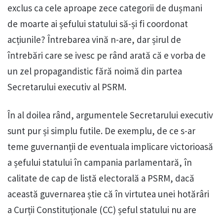
exclus ca cele aproape zece categorii de dușmani
de moarte ai șefului statului să-și fi coordonat
acțiunile? Întrebarea vină n-are, dar șirul de
întrebări care se ivesc pe rând arată că e vorba de
un zel propagandistic fără noimă din partea
Secretarului executiv al PSRM.
În al doilea rând, argumentele Secretarului executiv
sunt pur și simplu futile. De exemplu, de ce s-ar
teme guvernanții de eventuala implicare victorioasă
a șefului statului în campania parlamentară, în
calitate de cap de listă electorală a PSRM, dacă
această guvernarea știe că în virtutea unei hotărâri
a Curții Constituționale (CC) șeful statului nu are