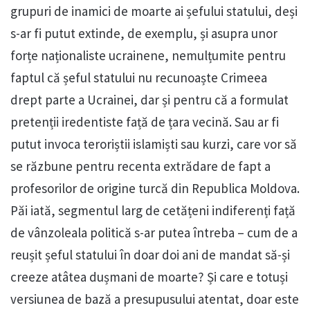
grupuri de inamici de moarte ai șefului statului, deși
s-ar fi putut extinde, de exemplu, și asupra unor
forțe naționaliste ucrainene, nemulțumite pentru
faptul că șeful statului nu recunoaște Crimeea
drept parte a Ucrainei, dar și pentru că a formulat
pretenții iredentiste față de țara vecină. Sau ar fi
putut invoca teroriștii islamiști sau kurzi, care vor să
se răzbune pentru recenta extrădare de fapt a
profesorilor de origine turcă din Republica Moldova.
Păi iată, segmentul larg de cetățeni indiferenți față
de vânzoleala politică s-ar putea întreba – cum de a
reușit șeful statului în doar doi ani de mandat să-și
creeze atâtea dușmani de moarte? Și care e totuși
versiunea de bază a presupusului atentat, doar este