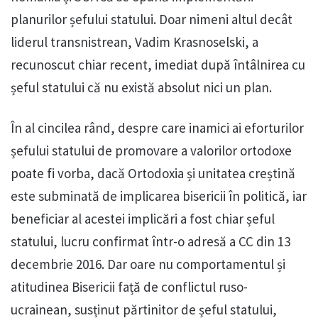
planurilor șefului statului. Doar nimeni altul decât
liderul transnistrean, Vadim Krasnoselski, a
recunoscut chiar recent, imediat după întâlnirea cu
șeful statului că nu există absolut nici un plan.
În al cincilea rând, despre care inamici ai eforturilor
șefului statului de promovare a valorilor ortodoxe
poate fi vorba, dacă Ortodoxia și unitatea creștină
este subminată de implicarea bisericii în politică, iar
beneficiar al acestei implicări a fost chiar șeful
statului, lucru confirmat într-o adresă a CC din 13
decembrie 2016. Dar oare nu comportamentul și
atitudinea Bisericii față de conflictul ruso-
ucrainean, susținut părtinitor de șeful statului,