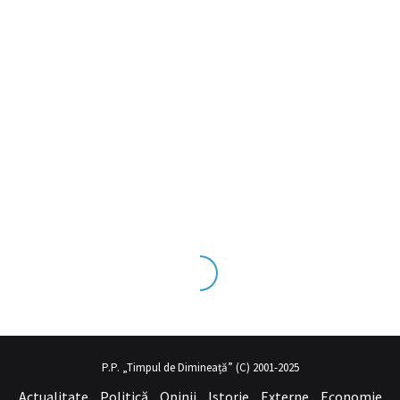
tecrübesinin ve üst
sex izle
seviye olduğu dışarıdan bakıldığında ç
P.P. „Timpul de Dimineață” (C) 2001-2025
Actualitate
Politică
Opinii
Istorie
Externe
Economie