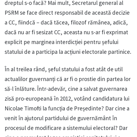
dreptul s-o facă? Mai mult, Secretarul general al
PSRM se face direct responsabil de această decizie
a CC, fiindcă – dacă tăcea, filozof rămânea, adică,
dacă nu ar fi sesizat CC, aceasta nu s-ar fi exprimat
explicit pe marginea interdicției pentru șefului
statului de a participa la acțiuni electorale partinice.
În al treilea rând, șeful statului a fost atât de util
actualilor guvernanți că ar fi o prostie din partea lor
să-l înlăture. Într-adevăr, cine a salvat guvernarea
zisă pro-europeană în 2012, votând candidatura lui
Nicolae Timofti la funcția de Președinte? Dar cine a
venit în ajutorul partidului de guvernământ în
procesul de modificare a sistemului electoral? Dar