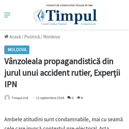
Meniu
Acasă
/
Politică
/
Moldova
MOLDOVA
Vânzoleala propagandistică din
jurul unui accident rutier, Experții
IPN
Timpul.md
11 septembrie 2018
0
8
Ambele atitudini sunt condamnabile, mai cu seamă
cele care invocă contextul pre-electoral. Asta