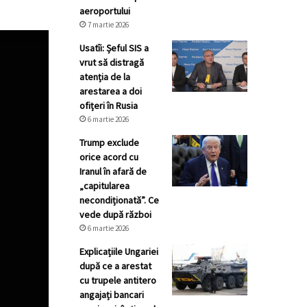
aeroportului
7 martie 2026
Usatîi: Șeful SIS a
vrut să distragă
atenția de la
arestarea a doi
ofițeri în Rusia
6 martie 2026
Trump exclude
orice acord cu
Iranul în afară de
„capitularea
necondiționată”. Ce
vede după război
6 martie 2026
Explicațiile Ungariei
după ce a arestat
cu trupele antitero
angajați bancari