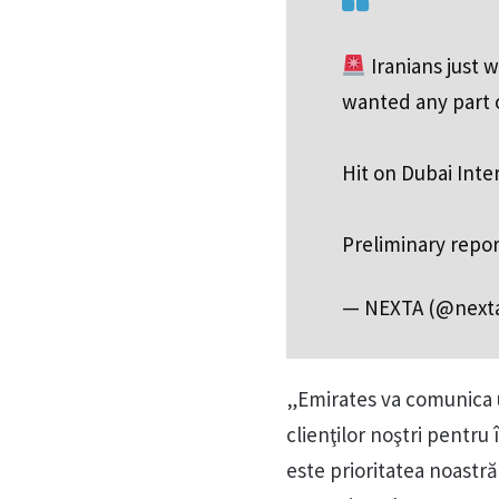
Iranians just 
wanted any part 
Hit on Dubai Inte
Preliminary report
— NEXTA (@next
„Emirates va comunica u
clienţilor noştri pentru 
este prioritatea noastră