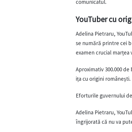
comunicatul.
YouTuber cu orig
Adelina Pietraru, YouTub
se numără printre cei bl
examen crucial marțea v
Aproximativ 300.000 de b
ița cu origini românești.
Eforturile guvernului de 
Adelina Pietraru, YouTub
îngrijorată că nu va put