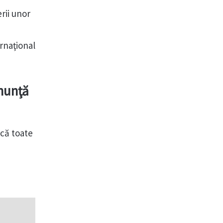
rii unor
ernaţional
anunţă
că toate