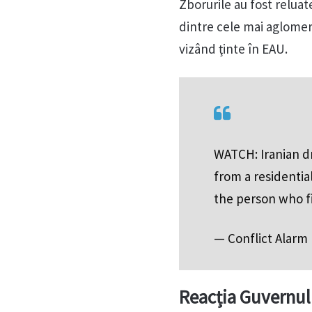
Zborurile au fost reluat
dintre cele mai aglomer
vizând ţinte în EAU.
WATCH: Iranian dr
from a residentia
the person who f
— Conflict Alarm
Reacția Guvernul