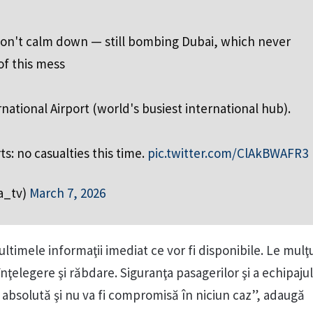
won't calm down — still bombing Dubai, which never
of this mess
rnational Airport (world's busiest international hub).
s: no casualties this time.
pic.twitter.com/ClAkBWAFR3
a_tv)
March 7, 2026
ltimele informaţii imediat ce vor fi disponibile. Le mul
înţelegere şi răbdare. Siguranţa pasagerilor şi a echipaju
 absolută şi nu va fi compromisă în niciun caz”, adaugă