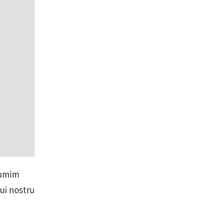
ţumim
lui nostru