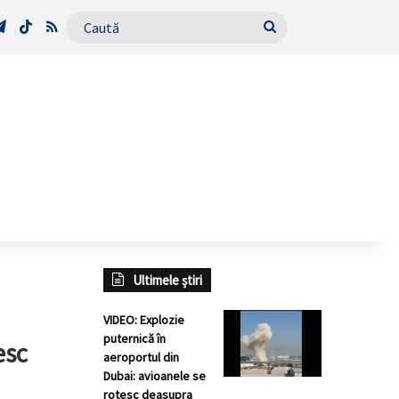
Tube
Telegram
TikTok
RSS
Caută
Ultimele știri
VIDEO: Explozie
puternică în
esc
aeroportul din
Dubai: avioanele se
rotesc deasupra