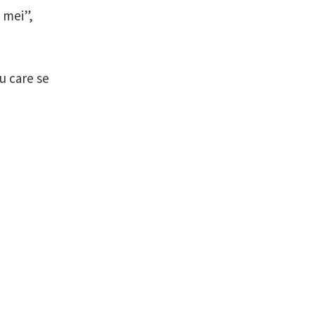
i mei”,
u care se