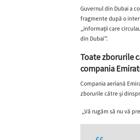
Guvernul din Dubai a co
fragmente după o interc
„informaţii care circula
din Dubai”.
Toate zborurile 
compania Emirat
Compania aeriană Emirat
zborurile către şi dins
„Vă rugăm să nu vă prez