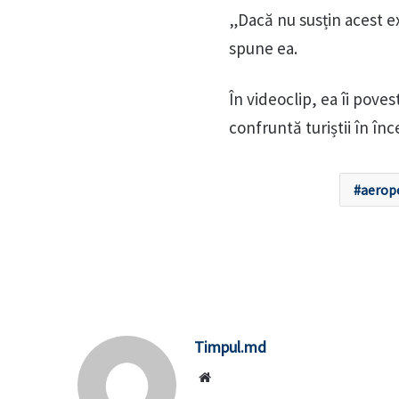
„Dacă nu susțin acest ex
spune ea.
În videoclip, ea îi pove
confruntă turiștii în în
aeropo
Timpul.md
Website