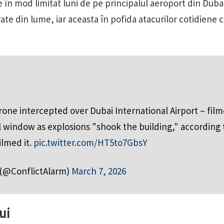
e în mod limitat luni de pe principalul aeroport din Duba
ate din lume, iar aceasta în pofida atacurilor cotidiene 
one intercepted over Dubai International Airport – fil
l window as explosions "shook the building," according 
ilmed it.
pic.twitter.com/HT5to7GbsY
 (@ConflictAlarm)
March 7, 2026
ui