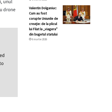
i, unul
Valentin Dolganiuc:
cu drone
Cum au fost
corupte Uniunile de
creație: de la plicul
lui Filat la „viagera”
din bugetul statului
6 martie 2026
med
to