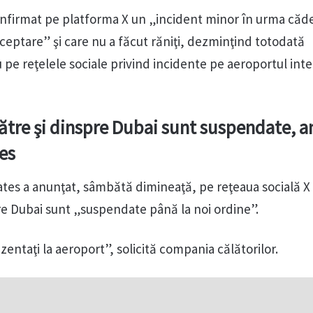
nfirmat pe platforma X un „incident minor în urma căde
eptare” şi care nu a făcut răniţi, dezminţind totodată
u pe reţelele sociale privind incidente pe aeroportul int
către şi dinspre Dubai sunt suspendate, 
es
es a anunţat, sâmbătă dimineaţă, pe reţeaua socială X 
pre Dubai sunt „suspendate până la noi ordine”.
entaţi la aeroport”, solicită compania călătorilor.