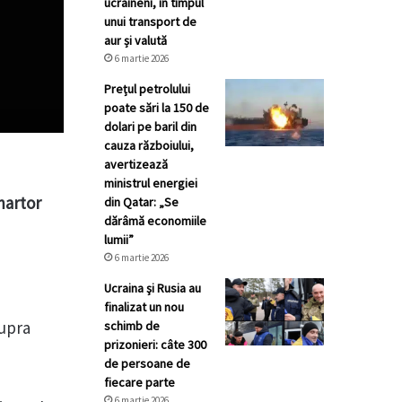
ucraineni, în timpul
unui transport de
aur și valută
6 martie 2026
Prețul petrolului
poate sări la 150 de
dolari pe baril din
cauza războiului,
avertizează
ministrul energiei
martor
din Qatar: „Se
dărâmă economiile
lumii”
6 martie 2026
Ucraina şi Rusia au
finalizat un nou
supra
schimb de
prizonieri: câte 300
de persoane de
fiecare parte
6 martie 2026