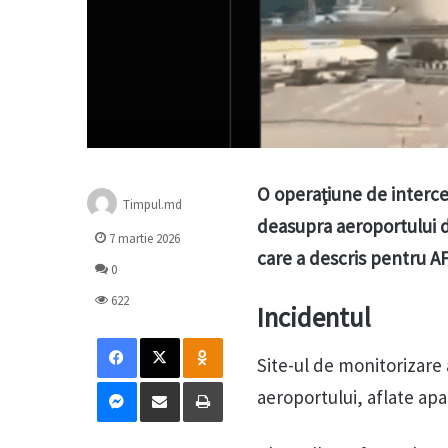
O operaţiune de interc
Timpul.md
deasupra aeroportului d
7 martie 2026
care a descris pentru A
0
622
Incidentul
Facebook
X
Odnoklassniki
Site-ul de monitorizare
Messenger
Distribuie prin mail
Tipărește
aeroportului, aflate apa