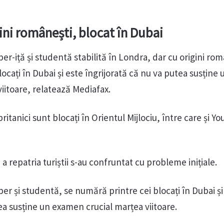
ini românești, blocat în Dubai
er-iță și studentă stabilită în Londra, dar cu origini rom
ocați în Dubai și este îngrijorată că nu va putea susține 
iitoare, relatează Mediafax.
ritanici sunt blocați în Orientul Mijlociu, între care și Y
a repatria turiștii s-au confruntat cu probleme inițiale.
er și studentă, se numără printre cei blocați în Dubai și
ea susține un examen crucial marțea viitoare.