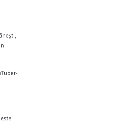
ânești,
un
ouTuber-
 este