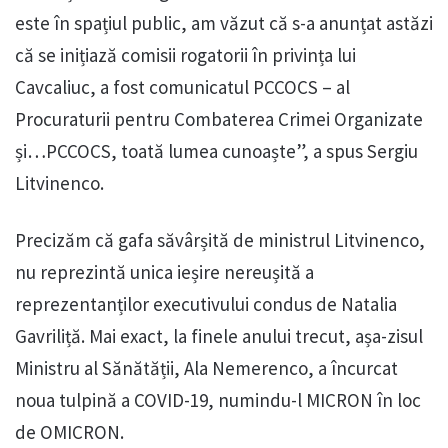
este în spațiul public, am văzut că s-a anunțat astăzi
că se inițiază comisii rogatorii în privința lui
Cavcaliuc, a fost comunicatul PCCOCS – al
Procuraturii pentru Combaterea Crimei Organizate
și…PCCOCS, toată lumea cunoaște”, a spus Sergiu
Litvinenco.
Precizăm că gafa săvârșită de ministrul Litvinenco,
nu reprezintă unica ieșire nereușită a
reprezentanților executivului condus de Natalia
Gavriliță. Mai exact, la finele anului trecut, așa-zisul
Ministru al Sănătății, Ala Nemerenco, a încurcat
noua tulpină a COVID-19, numindu-l MICRON în loc
de OMICRON.