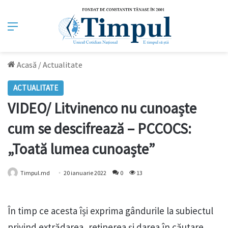
Meniu
Acasă
/
Actualitate
ACTUALITATE
VIDEO/ Litvinenco nu cunoaște
cum se descifrează – PCCOCS:
„Toată lumea cunoaște”
Timpul.md
20 ianuarie 2022
0
13
În timp ce acesta își exprima gândurile la subiectul
privind extrădarea, reținerea și darea în căutare