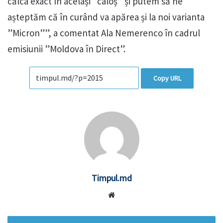
călca exact în același ”caloș” și putem să ne
așteptăm că în curând va apărea și la noi varianta
”Micron””, a comentat Ala Nemerenco în cadrul
emisiunii ”Moldova în Direct”.
Copy URL
Timpul.md
Website