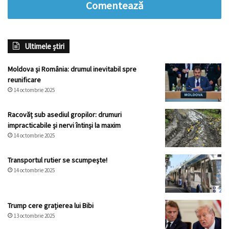
Comentează
Ultimele știri
Moldova și România: drumul inevitabil spre
reunificare
14 octombrie 2025
Racovăț sub asediul gropilor: drumuri
impracticabile și nervi întinși la maxim
14 octombrie 2025
Transportul rutier se scumpește!
14 octombrie 2025
Trump cere grațierea lui Bibi
13 octombrie 2025