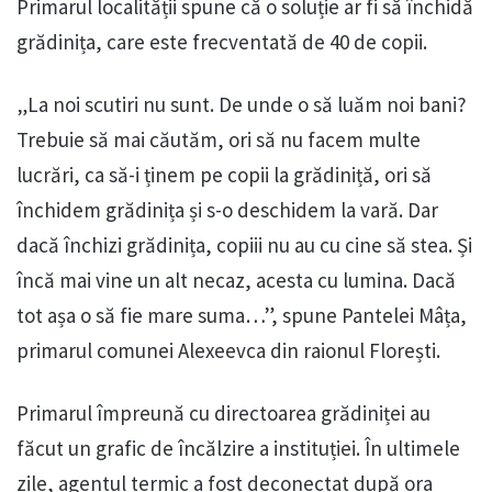
Primarul localității spune că o soluție ar fi să închidă
grădinița, care este frecventată de 40 de copii.
„La noi scutiri nu sunt. De unde o să luăm noi bani?
Trebuie să mai căutăm, ori să nu facem multe
lucrări, ca să-i ținem pe copii la grădiniță, ori să
închidem grădinița și s-o deschidem la vară. Dar
dacă închizi grădinița, copiii nu au cu cine să stea. Și
încă mai vine un alt necaz, acesta cu lumina. Dacă
tot așa o să fie mare suma…”, spune Pantelei Mâța,
primarul comunei Alexeevca din raionul Florești.
Primarul împreună cu directoarea grădiniței au
făcut un grafic de încălzire a instituției. În ultimele
zile, agentul termic a fost deconectat după ora