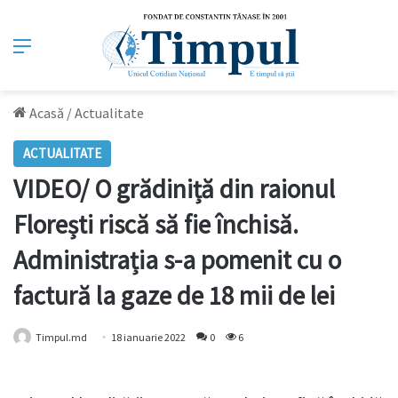
Meniu
Acasă
/
Actualitate
ACTUALITATE
VIDEO/ O grădiniță din raionul
Florești riscă să fie închisă.
Administrația s-a pomenit cu o
factură la gaze de 18 mii de lei
Timpul.md
18 ianuarie 2022
0
6