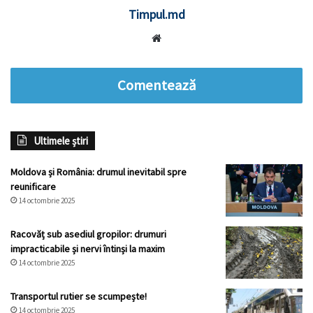
Timpul.md
Website
Comentează
Ultimele știri
Moldova și România: drumul inevitabil spre
reunificare
14 octombrie 2025
Racovăț sub asediul gropilor: drumuri
impracticabile și nervi întinși la maxim
14 octombrie 2025
Transportul rutier se scumpește!
14 octombrie 2025