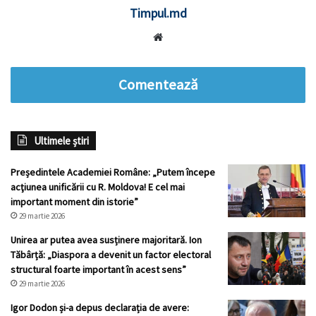
Timpul.md
Website
Comentează
Ultimele știri
Președintele Academiei Române: „Putem începe
acţiunea unificării cu R. Moldova! E cel mai
important moment din istorie”
29 martie 2026
Unirea ar putea avea susținere majoritară. Ion
Tăbârță: „Diaspora a devenit un factor electoral
structural foarte important în acest sens”
29 martie 2026
Igor Dodon și-a depus declarația de avere: