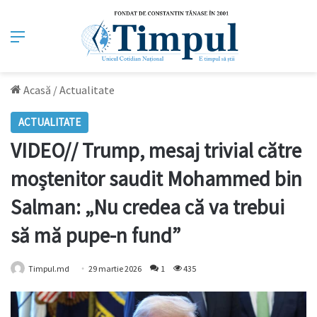
Meniu
Acasă
/
Actualitate
ACTUALITATE
VIDEO// Trump, mesaj trivial către
moștenitor saudit Mohammed bin
Salman: „Nu credea că va trebui
să mă pupe-n fund”
Timpul.md
29 martie 2026
1
435