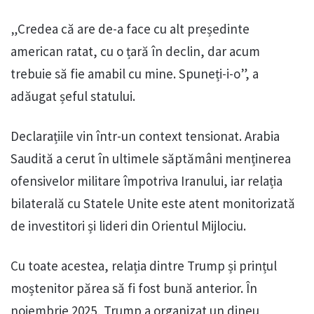
„Credea că are de-a face cu alt președinte
american ratat, cu o țară în declin, dar acum
trebuie să fie amabil cu mine. Spuneți-i-o”, a
adăugat șeful statului.
Declarațiile vin într-un context tensionat. Arabia
Saudită a cerut în ultimele săptămâni menținerea
ofensivelor militare împotriva Iranului, iar relația
bilaterală cu Statele Unite este atent monitorizată
de investitori și lideri din Orientul Mijlociu.
Cu toate acestea, relația dintre Trump și prințul
moștenitor părea să fi fost bună anterior. În
noiembrie 2025, Trump a organizat un dineu