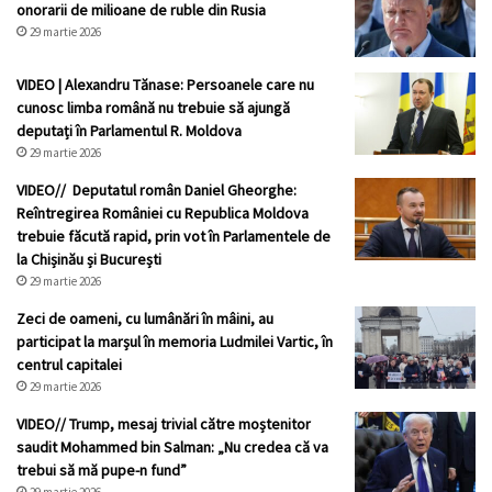
onorarii de milioane de ruble din Rusia
29 martie 2026
VIDEO | Alexandru Tănase: Persoanele care nu
cunosc limba română nu trebuie să ajungă
deputați în Parlamentul R. Moldova
29 martie 2026
VIDEO// Deputatul român Daniel Gheorghe:
Reîntregirea României cu Republica Moldova
trebuie făcută rapid, prin vot în Parlamentele de
la Chișinău și București
29 martie 2026
Zeci de oameni, cu lumânări în mâini, au
participat la marșul în memoria Ludmilei Vartic, în
centrul capitalei
29 martie 2026
VIDEO// Trump, mesaj trivial către moștenitor
saudit Mohammed bin Salman: „Nu credea că va
trebui să mă pupe-n fund”