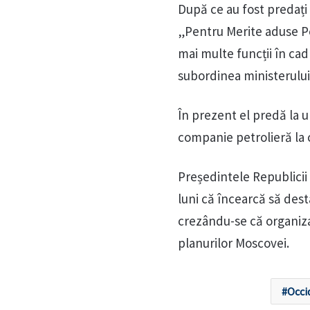
După ce au fost predați 
„Pentru Merite aduse Pet
mai multe funcții în cadr
subordinea ministerului 
În prezent el predă la un
companie petrolieră la c
Președintele Republicii
luni că încearcă să dest
crezându-se că organiza
planurilor Moscovei.
Occi