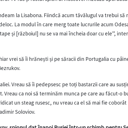
ndeam la Lisabona. Fiindcă acum tăvălugul va trebui să
deloc. La modul în care merg toate lucrurile acum Odesa
tape și [războiul] nu se va mai încheia doar cu ele”, inte
iar vrei să îi hrănești și pe săracii din Portugalia cu pâin
Bezrukov.
liei. Vreau să îi pedepsesc pe toți bastarzii care au susț
t. Vreau ca noi să terminăm munca pe care au făcut-o bu
ridicat un steag rusesc, nu vreau ca el să mai fie coborât
adimir Soloviov.
kov, spionul dat înapoi Rusiei într-un schimb pentru S