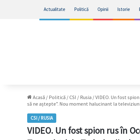
Actualitate
Politică
Opinii
Istorie
Acasă
/
Politică
/
CSI / Rusia
/
VIDEO. Un fost spion r
să ne aștepte”. Nou moment halucinant la televiziuni
CSI / RUSIA
VIDEO. Un fost spion rus în Occ