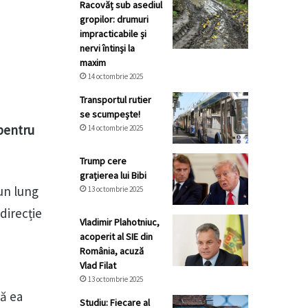
Racovăț sub asediul
gropilor: drumuri
impracticabile și
nervi întinși la
maxim
14 octombrie 2025
Transportul rutier
se scumpește!
 pentru
14 octombrie 2025
Trump cere
grațierea lui Bibi
 un lung
13 octombrie 2025
direcție
Vladimir Plahotniuc,
acoperit al SIE din
România, acuză
Vlad Filat
13 octombrie 2025
că ea
Studiu: Fiecare al