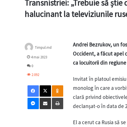
Transnistriei: „Trebuie să ști
halucinant la televiziunile rus
Andrei Bezrukov, un fos
Timpul.md
Occident, a făcut apel c
4 mai 2023
ca locuitorii din regiune
0
2.092
Invitat în platoul emisi
Facebook
X
Odnoklassniki
monolog în care a vorbit
clară privind obiectivel
Messenger
Distribuie prin mail
Tipărește
declanșat-o în data de 2
El a cerut ca Rusia să 