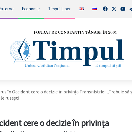
Facebook
X
You
Externe
Economie
Timpul Liber
us în Occident cere o decizie în privința Transnistriei: „Trebuie să 
le rusești
ident cere o decizie în privința