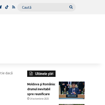
Tube
Telegram
TikTok
RSS
Caută
știe dacă
Ultimele știri
Moldova și România:
drumul inevitabil
spre reunificare
14 octombrie 2025