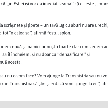
că „în Est ei își vor da imediat seama” că ea este „impos
a scrâșnete și țipete – un tăvălug cu aburi nu are urechi
tot în calea sa”, afirmă fostul spion.
unem nouă și inamicilor noștri foarte clar cum vedem a
i să îl încheiem, și nu doar cu ”denazificare” și
inuă acesta.
sau nu o vom face? Vom ajunge la Transnistria sau nu v
 din Transnistria să știe și ei dacă vom ajunge la ei!”, af