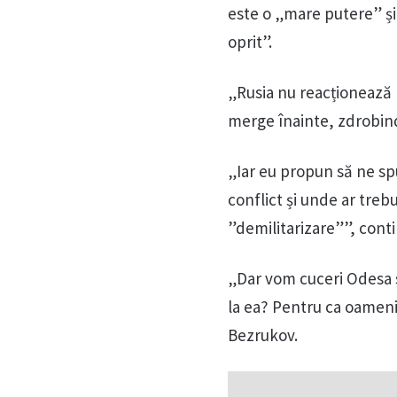
este o „mare putere” și 
oprit”.
„Rusia nu reacționează l
merge înainte, zdrobind 
„Iar eu propun să ne sp
conflict și unde ar trebu
”demilitarizare””, cont
„Dar vom cuceri Odesa 
la ea? Pentru ca oamenii
Bezrukov.