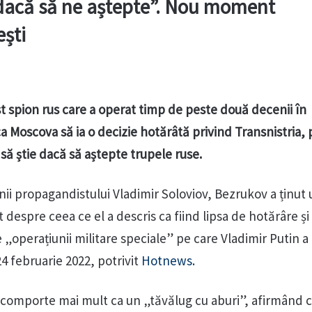
e dacă să ne aștepte”. Nou moment
ești
t spion rus care a operat timp de peste două decenii în
a Moscova să ia o decizie hotărâtă privind Transnistria,
 să știe dacă să aștepte trupele ruse.
unii propagandistului Vladimir Soloviov, Bezrukov a ținut
 despre ceea ce el a descris ca fiind lipsa de hotărâre și 
e „operațiunii militare speciale” pe care Vladimir Putin a
4 februarie 2022, potrivit
Hotnews.
se comporte mai mult ca un „tăvălug cu aburi”, afirmând 