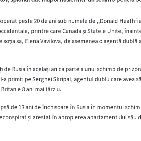
 operat peste 20 de ani sub numele de „Donald Heathfie
occidentale, printre care Canada și Statele Unite, înainte
de soția sa, Elena Vavilova, de asemenea o agentă dublă 
ți de Rusia în același an ca parte a unui schimb de prizoni
-a primit pe Serghei Skripal, agentul dublu care avea să
Britanie 8 ani mai târziu.
psă de 13 ani de închisoare în Rusia în momentul schim
deconspirat și arestat în apropierea apartamentului său 