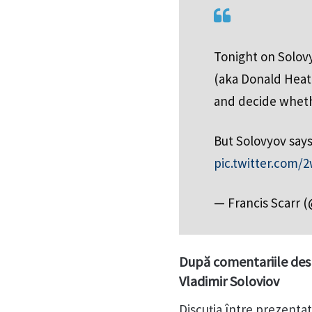
Tonight on Solov
(aka Donald Heathf
and decide whethe
But Solovyov says
pic.twitter.com
— Francis Scarr 
După comentariile desp
Vladimir Soloviov
Discuția între prezentat