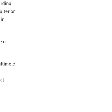
Ordinul
ulterior
din
e o
ultimele
al