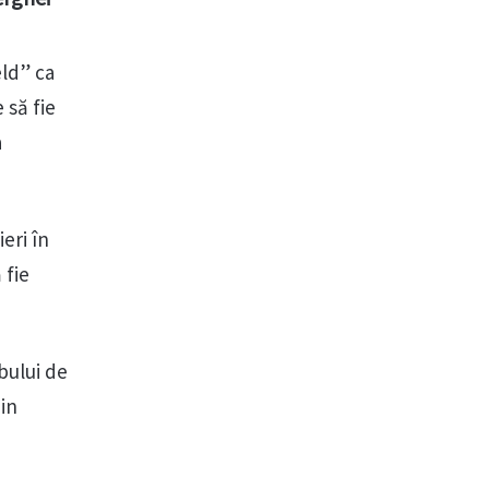
ld” ca
 să fie
a
eri în
 fie
bului de
din