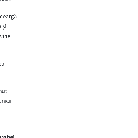
 meargă
 și
rvine
ea
inut
nicii
erghei