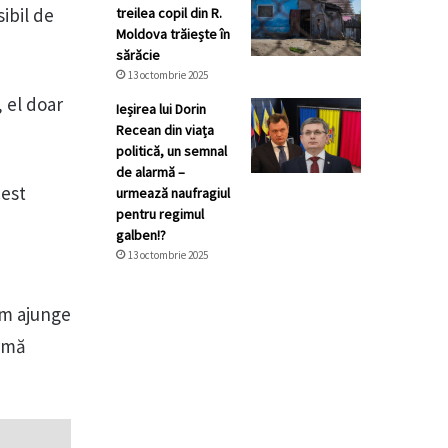
ibil de
treilea copil din R.
Moldova trăiește în
sărăcie
13 octombrie 2025
, el doar
Ieșirea lui Dorin
Recean din viața
politică, un semnal
de alarmă –
cest
urmează naufragiul
pentru regimul
galben!?
13 octombrie 2025
om ajunge
irmă