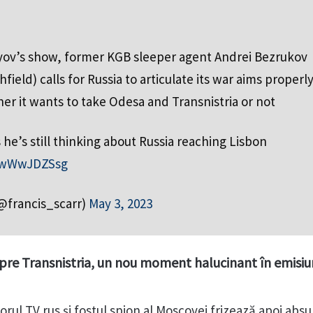
yov’s show, former KGB sleeper agent Andrei Bezrukov
ield) calls for Russia to articulate its war aims properl
r it wants to take Odesa and Transnistria or not
 he’s still thinking about Russia reaching Lisbon
/2wWwJDZSsg
(@francis_scarr)
May 3, 2023
re Transnistria, un nou moment halucinant în emisiu
orul TV rus și fostul spion al Moscovei frizează apoi absu