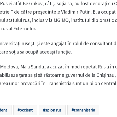
Rusiei atât Bezrukov, cât și soția sa, au fost decorați cu 
riei” de către președintele Vladimir Putin. El a ocupat 
ul statului rus, inclusiv la MGIMO, institutul diplomatic 
rus al Externelor.
iversități rusești și este angajat în rolul de consultant d
are soția sa ocupă aceeași funcție.
 Moldova, Maia Sandu, a acuzat în mod repetat Rusia în 
abilizeze țara sa și să răstoarne guvernul de la Chișinău,
rea unor provocări în Transnistria sunt un pilon central 
dent
occient
spion rus
transnistria