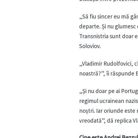
„Să fiu sincer eu mă gâ
departe. Și nu glumesc 
Transnistria sunt doar e
Soloviov.
„Vladimir Rudolfovici, ch
noastră?”, îi răspunde 
„Și nu doar pe ai Portuga
regimul ucrainean nazis
noștri. Iar oriunde este 
vreodată”, dă replica Vl
Cine este Andrei Bezru