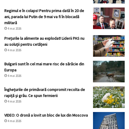
Regimul e în colaps! Pentru prima dată în 20 de
ani, parada lui Putin de 9 mai va fi în blocadă
militară
4 mai 2026
Prețurile la alimente au explodat! Liderii PAS nu
au soluții pentru cetățeni
4 mai 2026
Bulgarii sunt în cel mai mare risc de sărăcie din
Europa
4 mai 2026
Înghețurile de primăvară compromit recolta de
rapiță și grâu. Ce spun fermierii
4 mai 2026
VIDEO: O dronă a lovit un bloc de lux din Moscova
4 mai 2026