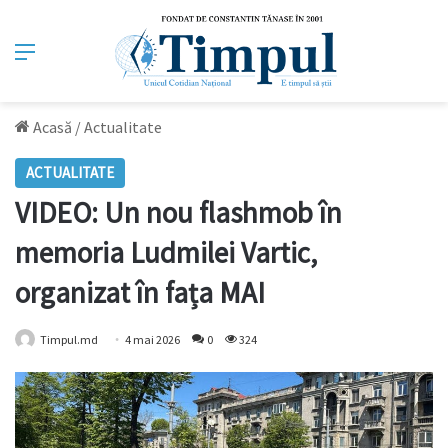
Meniu
Acasă
/
Actualitate
ACTUALITATE
VIDEO: Un nou flashmob în
memoria Ludmilei Vartic,
organizat în fața MAI
Timpul.md
4 mai 2026
0
324