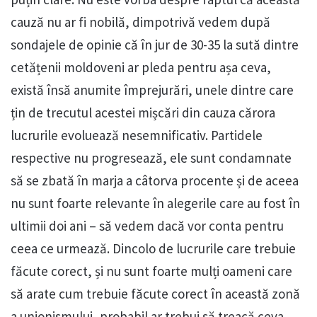
cauză nu ar fi nobilă, dimpotrivă vedem după
sondajele de opinie că în jur de 30-35 la sută dintre
cetățenii moldoveni ar pleda pentru așa ceva,
există însă anumite împrejurări, unele dintre care
țin de trecutul acestei mișcări din cauza cărora
lucrurile evoluează nesemnificativ. Partidele
respective nu progresează, ele sunt condamnate
să se zbată în marja a câtorva procente și de aceea
nu sunt foarte relevante în alegerile care au fost în
ultimii doi ani – să vedem dacă vor conta pentru
ceea ce urmează. Dincolo de lucrurile care trebuie
făcute corect, și nu sunt foarte mulți oameni care
să arate cum trebuie făcute corect în această zonă
a unionismului, probabil ar trebui să treacă ceva