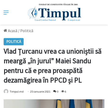
Meniu
Acasă
/
Politică
POLITICĂ
Vlad Țurcanu vrea ca unioniștii să
meargă „în jurul” Maiei Sandu
pentru că e prea proaspătă
dezamăgirea în PPCD și PL
Timpul.md
25 ianuarie 2021
0
6