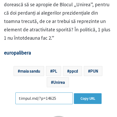
dorească să se apropie de Blocul „Unirea”, pentru
că doi perdanți ai alegerilor prezidențiale din
toamna trecută, de ce ar trebui să reprezinte un
element de atractivitate sporită? În politică, 1 plus
1 nu întotdeauna fac 2.”
europalibera
maia sandu
PL
ppcd
PUN
Unirea
Copy URL