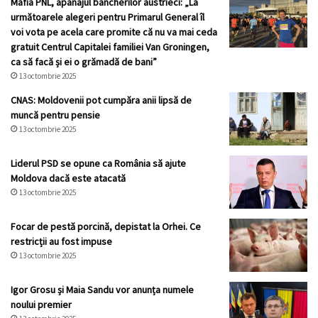
Mafia PNL, apanajul bancherilor austrieci: „La
următoarele alegeri pentru Primarul General îl
voi vota pe acela care promite că nu va mai ceda
gratuit Centrul Capitalei familiei Van Groningen,
ca să facă și ei o grămadă de bani”
13 octombrie 2025
CNAS: Moldovenii pot cumpăra anii lipsă de
muncă pentru pensie
13 octombrie 2025
Liderul PSD se opune ca România să ajute
Moldova dacă este atacată
13 octombrie 2025
Focar de pestă porcină, depistat la Orhei. Ce
restricții au fost impuse
13 octombrie 2025
Igor Grosu și Maia Sandu vor anunța numele
noului premier