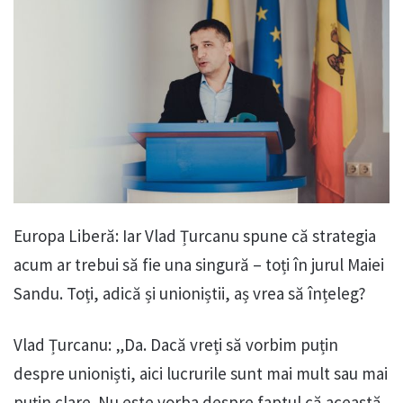
Europa Liberă: Iar Vlad Țurcanu spune că strategia
acum ar trebui să fie una singură – toți în jurul Maiei
Sandu. Toți, adică și unioniștii, aș vrea să înțeleg?
Vlad Țurcanu: „Da. Dacă vreți să vorbim puțin
despre unioniști, aici lucrurile sunt mai mult sau mai
puțin clare. Nu este vorba despre faptul că această