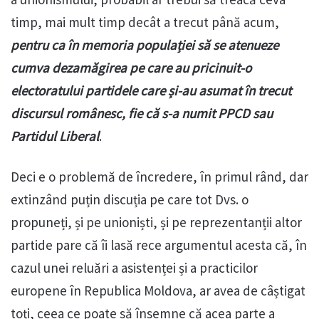
timp, mai mult timp decât a trecut până acum,
pentru ca în memoria populației să se atenueze
cumva dezamăgirea pe care au pricinuit-o
electoratului partidele care și-au asumat în trecut
discursul românesc, fie că s-a numit PPCD sau
Partidul Liberal
.
Deci e o problemă de încredere, în primul rând, dar
extinzând puțin discuția pe care tot Dvs. o
propuneți, și pe unioniști, și pe reprezentanții altor
partide pare că îi lasă rece argumentul acesta că, în
cazul unei reluări a asistenței și a practicilor
europene în Republica Moldova, ar avea de câștigat
toți, ceea ce poate să însemne că acea parte a