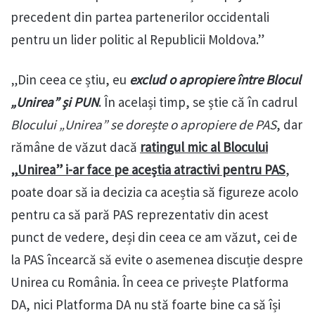
precedent din partea partenerilor occidentali
pentru un lider politic al Republicii Moldova.”
„Din ceea ce știu, eu
exclud o apropiere între Blocul
„Unirea” și PUN
. În același timp, se știe că în cadrul
Blocului „Unirea” se dorește o apropiere de PAS
, dar
rămâne de văzut dacă
ratingul mic al Blocului
„Unirea” i-ar face pe aceștia atractivi pentru PAS
,
poate doar să ia decizia ca aceștia să figureze acolo
pentru ca să pară PAS reprezentativ din acest
punct de vedere, deși din ceea ce am văzut, cei de
la PAS încearcă să evite o asemenea discuție despre
Unirea cu România. În ceea ce privește Platforma
DA, nici Platforma DA nu stă foarte bine ca să își