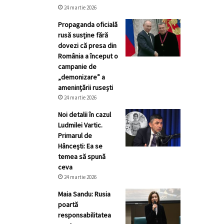
24 martie 2026
Propaganda oficială
rusă susține fără
dovezi că presa din
România a început o
campanie de
„demonizare” a
amenințării rusești
24 martie 2026
Noi detalii în cazul
Ludmilei Vartic.
Primarul de
Hâncești: Ea se
temea să spună
ceva
24 martie 2026
Maia Sandu: Rusia
poartă
responsabilitatea