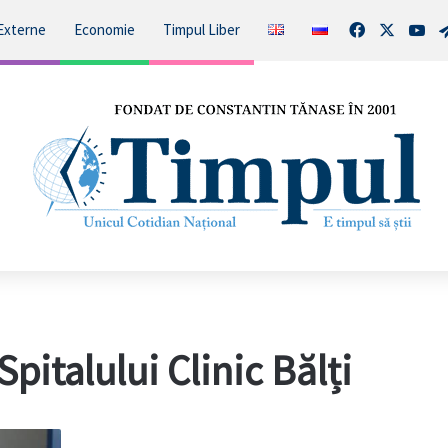
Facebook
X
You
Externe
Economie
Timpul Liber
Spitalului Clinic Bălți