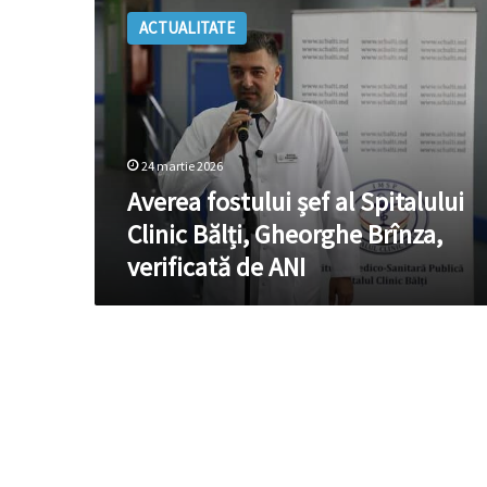
fostului
ACTUALITATE
șef
al
Spitalului
Clinic
Bălți,
Gheorghe
24 martie 2026
Brînza,
verificată
Averea fostului șef al Spitalului
de
Clinic Bălți, Gheorghe Brînza,
ANI
verificată de ANI