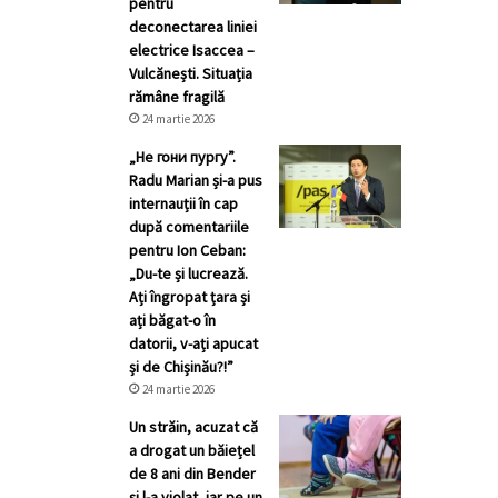
pentru
deconectarea liniei
electrice Isaccea –
Vulcănești. Situația
rămâne fragilă
24 martie 2026
„Не гони пургу”.
Radu Marian și-a pus
internauții în cap
după comentariile
pentru Ion Ceban:
„Du-te și lucrează.
Ați îngropat țara și
ați băgat-o în
datorii, v-ați apucat
și de Chișinău?!”
24 martie 2026
Un străin, acuzat că
a drogat un băiețel
de 8 ani din Bender
și l-a violat, iar pe un