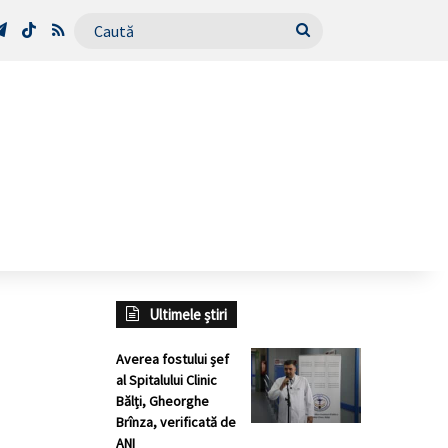
Tube
Telegram
TikTok
RSS
Caută
Ultimele știri
Averea fostului șef
al Spitalului Clinic
Bălți, Gheorghe
Brînza, verificată de
ANI