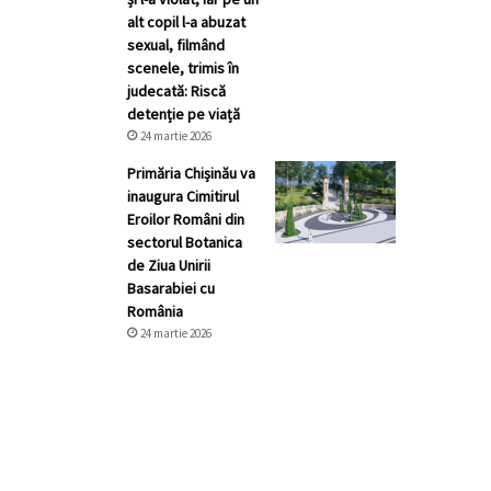
alt copil l-a abuzat
sexual, filmând
scenele, trimis în
judecată: Riscă
detenție pe viață
24 martie 2026
Primăria Chișinău va
inaugura Cimitirul
Eroilor Români din
sectorul Botanica
de Ziua Unirii
Basarabiei cu
România
24 martie 2026