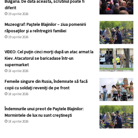
Bulgaria. De data aceasta, scrutinul poate fi
diferit
19 aprilie 2026
Muzeograf: Paștele Blajinilor – ziua pomenirii
răposaților și a reîntregirii familiei
19 aprilie 2026
VIDEO: Cel puțin cinci morți după un atac armat la
Kiev. Atacatorul se baricadase într-un
supermarket
18 aprilie 2026
Femeile singure din Rusia, îndemnate să facă
copii cu soldați reveniți de pe front
18 aprilie 2026
Îndemnurile unui preot de Paștele Blajinilor:
Mormintele de lux nu sunt creștinești
18 aprilie 2026