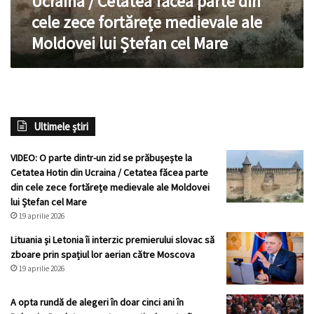
Ucraina / Cetatea făcea parte din
Hotin
cele zece fortărețe medievale ale
din
Moldovei lui Ștefan cel Mare
Ucraina
/
Cetatea
făcea
parte
din
Ultimele știri
cele
zece
fortărețe
VIDEO: O parte dintr-un zid se prăbușește la
medievale
Cetatea Hotin din Ucraina / Cetatea făcea parte
ale
din cele zece fortărețe medievale ale Moldovei
Moldovei
lui Ștefan cel Mare
lui
19 aprilie 2026
Ștefan
Lituania și Letonia îi interzic premierului slovac să
cel
zboare prin spațiul lor aerian către Moscova
Mare
19 aprilie 2026
A opta rundă de alegeri în doar cinci ani în