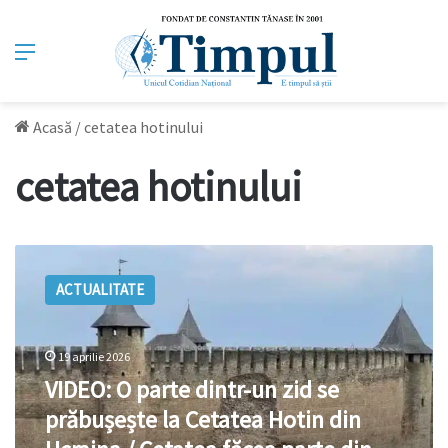
Meniu
Acasă
/
cetatea hotinului
cetatea hotinului
VIDEO:
O
ACTUALITATE
parte
dintr-
un
zid
19 aprilie 2026
se
VIDEO: O parte dintr-un zid se
prăbușește
prăbușește la Cetatea Hotin din
la
Cetatea