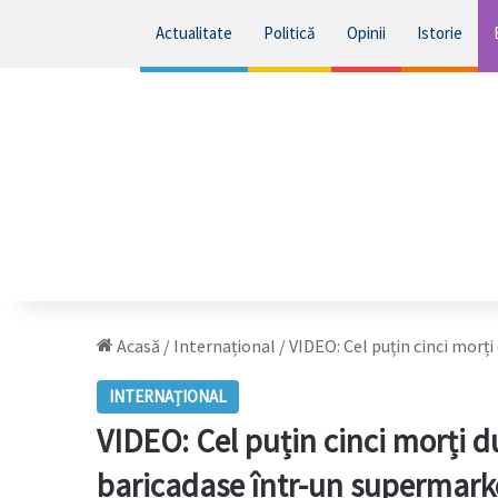
Actualitate
Politică
Opinii
Istorie
Acasă
/
Internațional
/
VIDEO: Cel puțin cinci morț
INTERNAȚIONAL
VIDEO: Cel puțin cinci morți d
baricadase într-un supermark