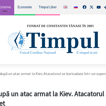
Facebook
X
You
Externe
Economie
Timpul Liber
i după un atac armat la Kiev. Atacatorul se baricadase într-un sup
upă un atac armat la Kiev. Atacatorul
et