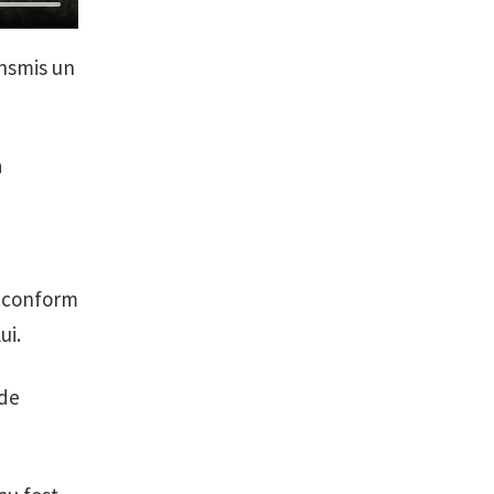
ansmis un
a
, conform
ui.
 de