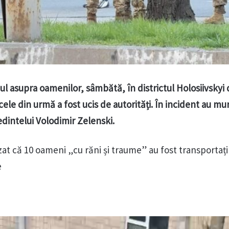
l asupra oamenilor, sâmbătă, în districtul Holosiivskyi 
 cele din urmă a fost ucis de autorități. În incident au mur
edintelui Volodimir Zelenski.
zat că 10 oameni „cu răni și traume” au fost transportați 
e