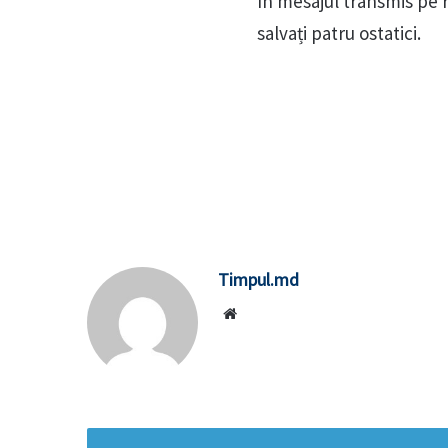
În mesajul transmis pe r
salvați patru ostatici.
Timpul.md
Website