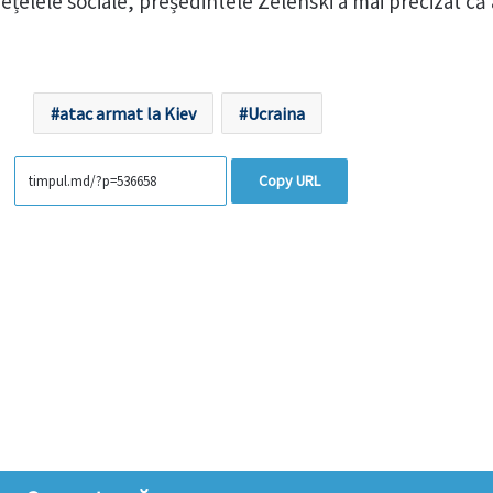
ețelele sociale, președintele Zelenski a mai precizat că 
atac armat la Kiev
Ucraina
Copy URL