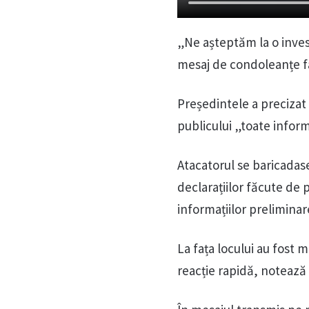
„Ne așteptăm la o invest
mesaj de condoleanțe fam
Președintele a precizat 
publicului „toate informa
Atacatorul se baricadas
declarațiilor făcute de 
informațiilor preliminar
La fața locului au fost m
reacție rapidă, noteaz