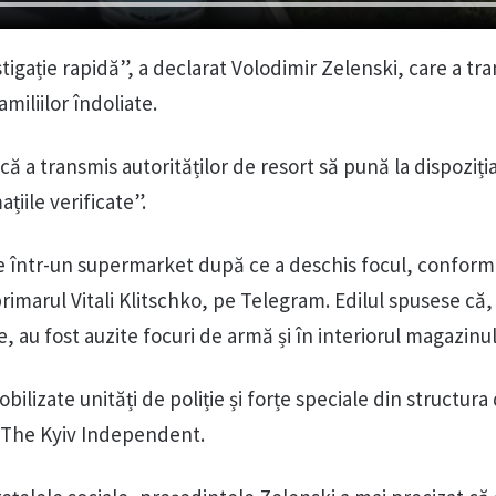
igație rapidă”, a declarat Volodimir Zelenski, care a tr
iliilor îndoliate.
că a transmis autorităților de resort să pună la dispoziți
țiile verificate”.
e într-un supermarket după ce a deschis focul, conform
primarul Vitali Klitschko, pe Telegram. Edilul spusese că
e, au fost auzite focuri de armă și în interiorul magazinul
obilizate unități de poliție și forțe speciale din structura
ă The Kyiv Independent.