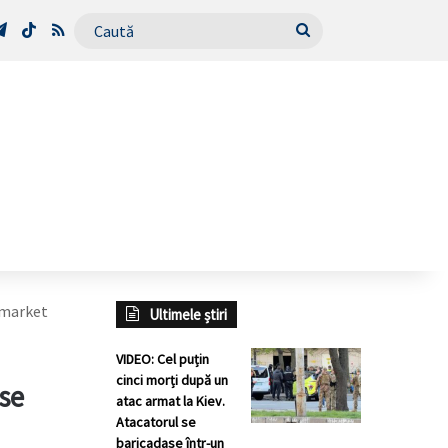
Tube
Telegram
TikTok
RSS
Caută
ermarket
Ultimele știri
VIDEO: Cel puțin
cinci morți după un
 se
atac armat la Kiev.
Atacatorul se
baricadase într-un