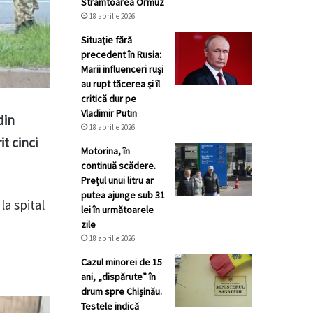
Strâmtoarea Ormuz
18 aprilie 2026
Situație fără
precedent în Rusia:
Marii influenceri ruși
au rupt tăcerea și îl
critică dur pe
Vladimir Putin
din
18 aprilie 2026
it cinci
Motorina, în
continuă scădere.
Prețul unui litru ar
putea ajunge sub 31
la spital
lei în următoarele
zile
18 aprilie 2026
Cazul minorei de 15
ani, „dispărute” în
drum spre Chișinău.
Testele indică