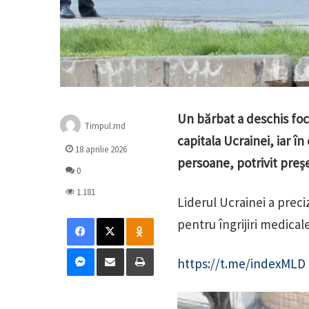
Un bărbat a deschis focu
Timpul.md
capitala Ucrainei, iar în
18 aprilie 2026
persoane, potrivit preș
0
1.181
Liderul Ucrainei a preci
Facebook
X
Odnoklassniki
pentru îngrijiri medical
Messenger
Distribuie prin mail
Tipărește
https://t.me/indexMLD