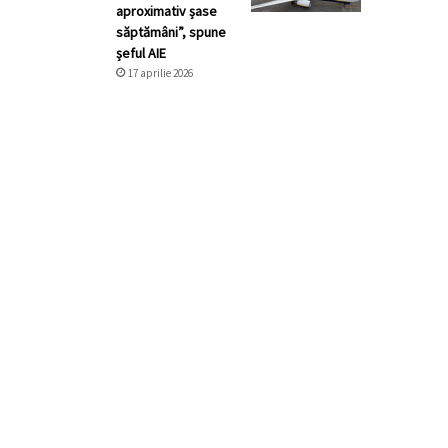
aproximativ șase
săptămâni”, spune
șeful AIE
17 aprilie 2026