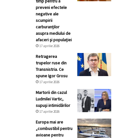
timp pentru a
preveni efectele
negative ale
scumpirii
carburanților
asupra mediului de
afaceri și populației
17 aprilie 2026
Retragerea
trupelor ruse din
Transnistria. Ce
spune Igor Grosu
17 aprilie 2026
Martorii din cazul
Ludmilei Vartic,
supuși intimidărilor
17 aprilie 2026
Europa mai are
„combustibil pentru
avioane pentru