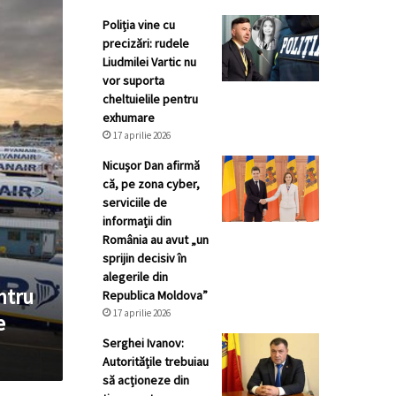
Poliția vine cu
precizări: rudele
Liudmilei Vartic nu
vor suporta
cheltuielile pentru
exhumare
17 aprilie 2026
Nicușor Dan afirmă
că, pe zona cyber,
serviciile de
informații din
România au avut „un
sprijin decisiv în
alegerile din
ntru
Republica Moldova”
17 aprilie 2026
e
Serghei Ivanov:
Autoritățile trebuiau
să acționeze din