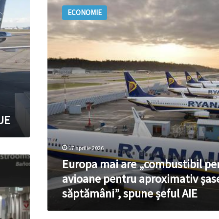
mai
ECONOMIE
are
„combustibil
pentru
avioane
pentru
aproximativ
șase
săptămâni”,
spune
șeful
 UE
AIE
17 aprilie 2026
Europa mai are „combustibil pe
avioane pentru aproximativ șas
săptămâni”, spune șeful AIE