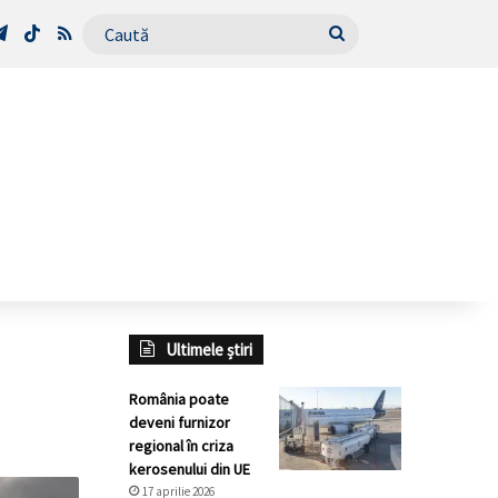
Tube
Telegram
TikTok
RSS
Caută
Ultimele știri
România poate
deveni furnizor
regional în criza
kerosenului din UE
17 aprilie 2026