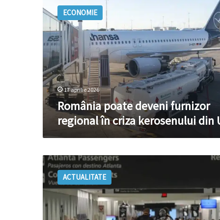
poate
ECONOMIE
deveni
furnizor
regional
în
criza
kerosenului
din
UE
17 aprilie 2026
România poate deveni furnizor
regional în criza kerosenului din
Multe
aeroporturi
ACTUALITATE
italiene
aplică
restricţii
pentru