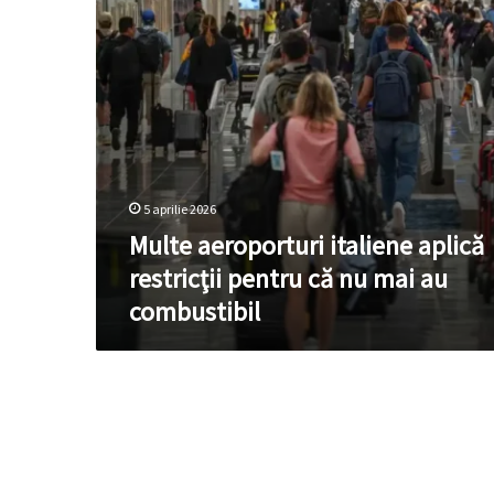
că
nu
mai
au
combustibil
5 aprilie 2026
Multe aeroporturi italiene aplică
restricţii pentru că nu mai au
combustibil