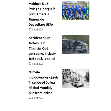
Moldova U-15
învinge Georgia în
primul meci la
Turneul de
Dezvoltare UEFA
8 mai 2026
Accident cu un
troleibuz în
Chișinău: Opt
persoane, inclusiv
trei copii, la spital
8 mai 2026
Numele
moldovenilor căzuți
în cel de-Al Doilea
Război Mondial,
publicate online
8 mai 2026