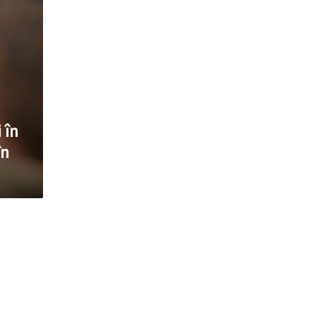
 în
în