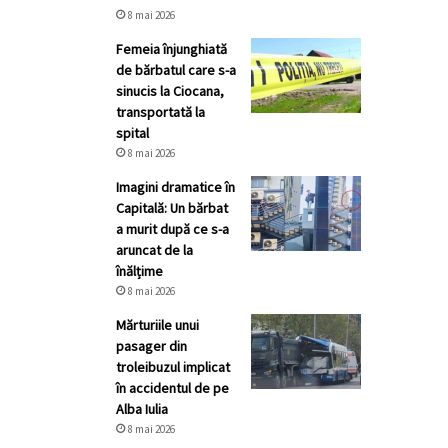
8 mai 2026
Femeia înjunghiată
de bărbatul care s-a
sinucis la Ciocana,
transportată la
spital
8 mai 2026
Imagini dramatice în
Capitală: Un bărbat
a murit după ce s-a
aruncat de la
înălțime
8 mai 2026
Mărturiile unui
pasager din
troleibuzul implicat
în accidentul de pe
Alba Iulia
8 mai 2026