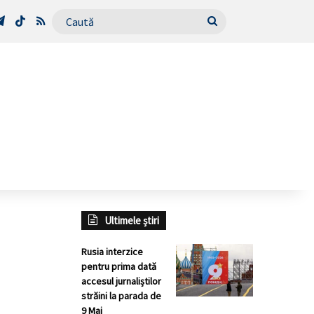
Tube
Telegram
TikTok
RSS
Caută
Ultimele știri
Rusia interzice
pentru prima dată
accesul jurnaliștilor
străini la parada de
9 Mai