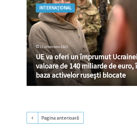
va
INTERNAȚIONAL
oferi
un
împrumut
Ucrainei
în
valoare
21 octombrie 2025
de
140
UE va oferi un împrumut Ucrainei
miliarde
valoare de 140 miliarde de euro, 
de
baza activelor ruseşti blocate
euro,
în
baza
activelor
ruseşti
blocate
Pagina anterioară