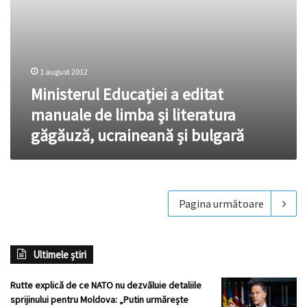
ucraineană
și
bulgară
1 august 2012
Ministerul Educației a editat
manuale de limba şi literatura
găgăuză, ucraineană și bulgară
Pagina următoare
Ultimele știri
Rutte explică de ce NATO nu dezvăluie detaliile
sprijinului pentru Moldova: „Putin urmărește