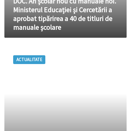
DOC. An școlar nou cu manuale noi.
40
de
Ministerul Educației și Cercetării a
titluri
aprobat tipărirea a 40 de titluri de
de
manuale
manuale școlare
școlare
Cele
mai
ACTUALITATE
importante
subiecte
din
ziarul
TIMPUL
de
vineri,
24
februarie
2017