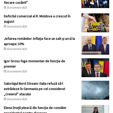
fiecare cuvânt!”
16 octombrie 2025
Deficitul comercial al R. Moldova a crescut în
august
16 octombrie 2025
Jefuirea românilor: Inflația face un salt și urcă la
aproape 10%
16 octombrie 2025
Igor Grosu fuge momentan de funcția de
premier
16 octombrie 2025
Sabotajul Nord Stream: Italia refuză să-l
extrădeze în Germania pe cel considerat
„creierul” atacului
16 octombrie 2025
Elena Druță pleacă din funcția de consilier