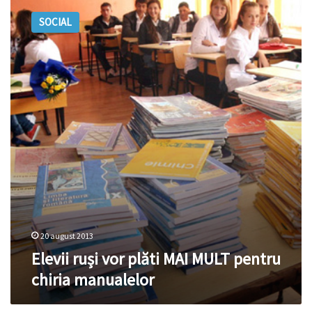
ruși
SOCIAL
vor
plăti
MAI
MULT
pentru
chiria
manualelor
20 august 2013
Elevii ruși vor plăti MAI MULT pentru
chiria manualelor