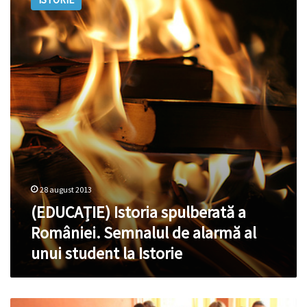
spulberată
a
României.
Semnalul
de
alarmă
al
unui
student
la
Istorie
28 august 2013
(EDUCAȚIE) Istoria spulberată a
României. Semnalul de alarmă al
unui student la Istorie
Elevii