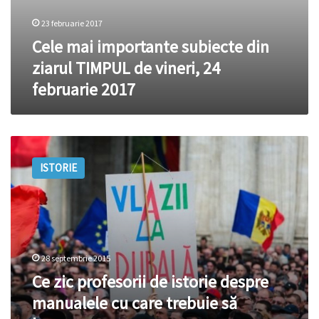
23 februarie 2017
Cele mai importante subiecte din
ziarul TIMPUL de vineri, 24
februarie 2017
Ce
zic
ISTORIE
profesorii
de
istorie
despre
manualele
cu
28 septembrie 2015
care
trebuie
Ce zic profesorii de istorie despre
să
manualele cu care trebuie să
lucreze