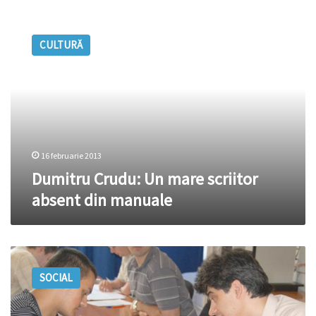
Dumitru
Crudu:
CULTURĂ
Un
mare
scriitor
absent
din
manuale
16 februarie 2013
Dumitru Crudu: Un mare scriitor
absent din manuale
Elevii
nu
SOCIAL
mai
vor
să