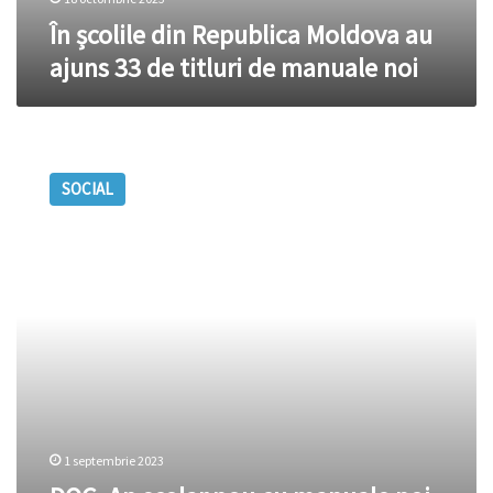
de
În școlile din Republica Moldova au
manuale
ajuns 33 de titluri de manuale noi
noi
DOC.
An
SOCIAL
școlar
nou
cu
manuale
noi.
Ministerul
Educației
și
Cercetării
a
aprobat
tipărirea
1 septembrie 2023
a