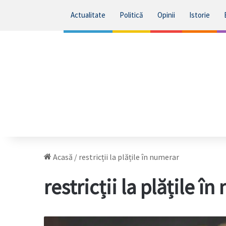
Actualitate
Politică
Opinii
Istorie
Acasă
/
restricții la plățile în numerar
restricții la plățile î
UE