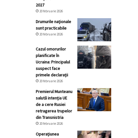
2027
20 februarie 2026
Drumurile naționale
sunt practicabile
20 februarie 2026
Cazul omorurilor
planificate în
Ucraina: Principalul
suspect face
primele declarații
20 februarie 2026
Premierul Munteanu
salută intenția UE
de a cere Rusiei
retragerea trupelor
din Transnistria
20 februarie 2026
Operațiunea