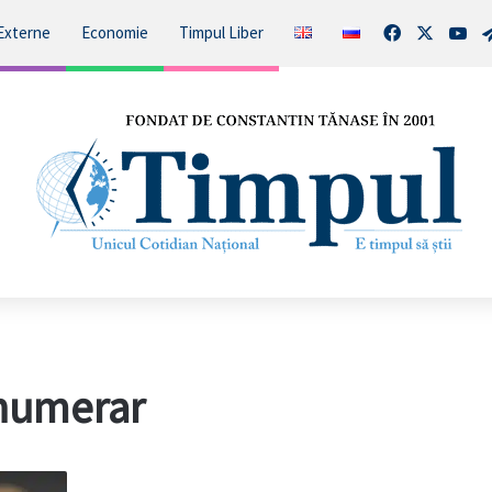
Facebook
X
You
Externe
Economie
Timpul Liber
n numerar