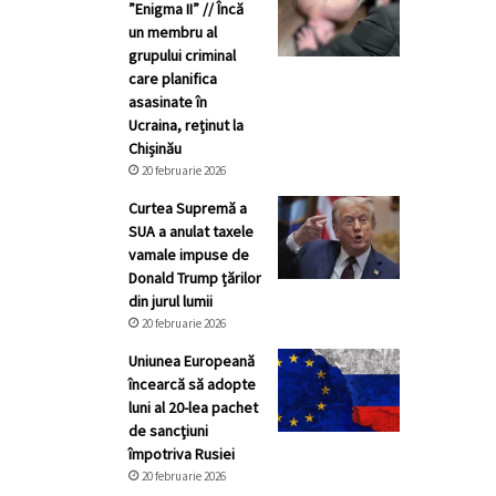
”Enigma II” // Încă
un membru al
grupului criminal
care planifica
asasinate în
Ucraina, reținut la
Chișinău
20 februarie 2026
Curtea Supremă a
SUA a anulat taxele
vamale impuse de
Donald Trump țărilor
din jurul lumii
20 februarie 2026
Uniunea Europeană
încearcă să adopte
luni al 20-lea pachet
de sancţiuni
împotriva Rusiei
20 februarie 2026