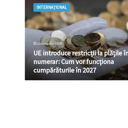
introduce
INTERNAȚIONAL
restricții
la
plățile
în
numerar:
Cum
20 februarie 2026
vor
funcționa
UE introduce restricții la plățile î
cumpărăturile
numerar: Cum vor funcționa
în
cumpărăturile în 2027
2027