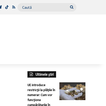
Tube
Telegram
TikTok
RSS
Caută
Ultimele știri
UE introduce
restricții la plățile în
numerar: Cum vor
funcționa
cumpărăturile în