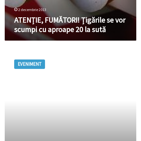
2 decembrie 2013
ATENȚIE, FUMĂTORI! Țigările se vor
scumpi cu aproape 20 la sută
Bumacov
nu
EVENIMENT
crede
că
Lazăr
este
„greu
de
cap”
şi
acuză
presa
de
minciună