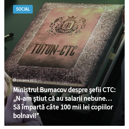
Bumacov
SOCIAL
despre
şefii
CTC:
„N-
am
ştiut
că
au
salarii
nebune…
Să
împartă
2 martie 2012
câte
Ministrul Bumacov despre şefii CTC:
100
mii
„N-am ştiut că au salarii nebune…
lei
Să împartă câte 100 mii lei copiilor
copiilor
bolnavi!”
bolnavi!”