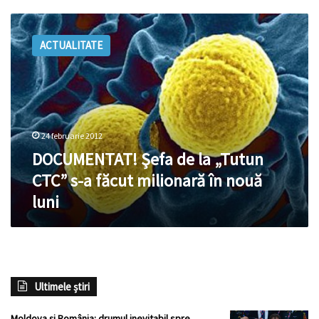
DOCUMENTAT!
Şefa
ACTUALITATE
de
la
„Tutun
CTC”
s-
a
24 februarie 2012
făcut
milionară
DOCUMENTAT! Şefa de la „Tutun
în
CTC” s-a făcut milionară în nouă
nouă
luni
luni
Ultimele știri
Moldova și România: drumul inevitabil spre