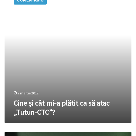
cât
mi-
a
plătit
ca
să
atac
„Tutun-
CTC”?
2 martie 2012
Cine şi cât mi-a plătit ca să atac
„Tutun-CTC”?
Ministrul