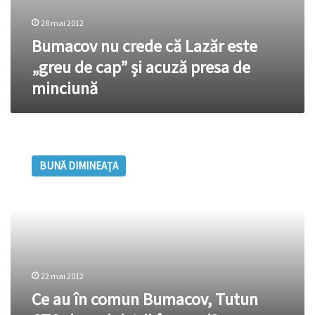
28 mai 2012
Bumacov nu crede că Lazăr este
„greu de cap” şi acuză presa de
minciună
Ce
au
BUNĂ DIMINEAȚA
în
comun
Bumacov,
Tutun
CTC
şi…
miniştrii
francezi?
22 mai 2012
Ce au în comun Bumacov, Tutun