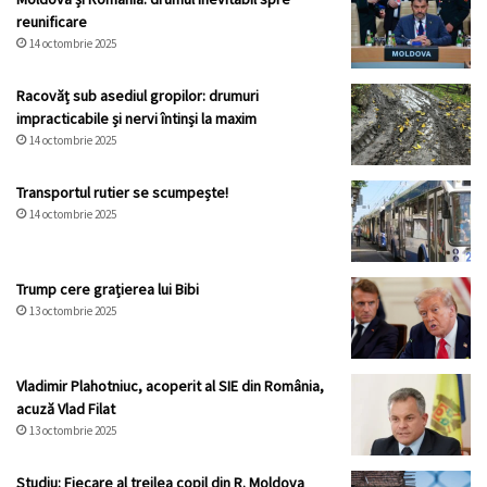
reunificare
14 octombrie 2025
Racovăț sub asediul gropilor: drumuri
impracticabile și nervi întinși la maxim
14 octombrie 2025
Transportul rutier se scumpește!
14 octombrie 2025
Trump cere grațierea lui Bibi
13 octombrie 2025
Vladimir Plahotniuc, acoperit al SIE din România,
acuză Vlad Filat
13 octombrie 2025
Studiu: Fiecare al treilea copil din R. Moldova