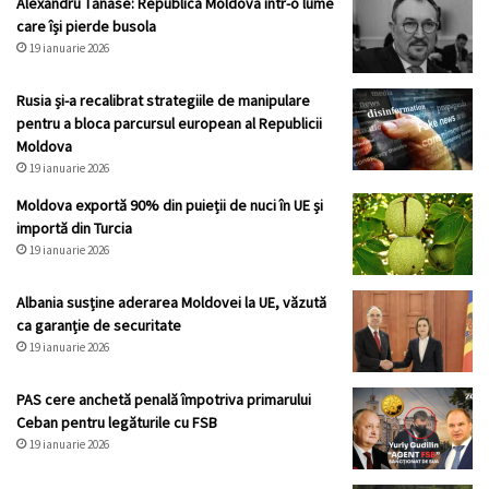
Alexandru Tănase: Republica Moldova într-o lume
care își pierde busola
19 ianuarie 2026
Rusia și-a recalibrat strategiile de manipulare
pentru a bloca parcursul european al Republicii
Moldova
19 ianuarie 2026
Moldova exportă 90% din puieții de nuci în UE și
importă din Turcia
19 ianuarie 2026
Albania susține aderarea Moldovei la UE, văzută
ca garanție de securitate
19 ianuarie 2026
PAS cere anchetă penală împotriva primarului
Ceban pentru legăturile cu FSB
19 ianuarie 2026