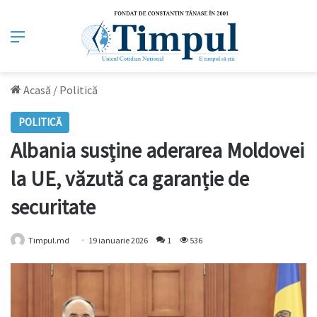
Meniu
Acasă
/
Politică
POLITICĂ
Albania susține aderarea Moldovei
la UE, văzută ca garanție de
securitate
Timpul.md
19 ianuarie 2026
1
536