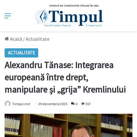
Meniu
Acasă
/
Actualitate
ACTUALITATE
Alexandru Tănase: Integrarea
europeană între drept,
manipulare și „grija” Kremlinului
Timpul.md
29 decembrie 2025
0
557