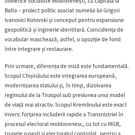
Sovietice Socialiste Moldovenești, cu capitala la
Balta – proiect politic asociat numelui lui Grigori
Ivanovici Kotovski și conceput pentru expansiune
geopolitică și inginerie identitară. Coincidența de
vocabular maschează, astfel, o opoziție de fond
între integrare și restaurare.
Prin urmare, diferența de miză este fundamentală.
Scopul Chișinăului este integrarea europeană,
modernizarea statului și, în timp, dizolvarea
regimului de la Tiraspol sub presiunea unui model
de viață mai atractiv. Scopul Kremlinului este exact
invers: forțarea includerii rapide a Transnistriei în
procesul electoral moldovenesc, cu tot cu MGB,
trupele rusești și electoratul controlat, pentru a