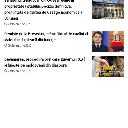
Sanatoriul „Moldova” din Odesa revine în
proprietatea statului: Decizia definitivă,
pronunțată de Curtea de Casație Economică a
Ucrainei
29 decembrie 2025
Demisie de la Președinție: Purtătorul de cuvânt al
Maiei Sandu pleacă din funcție
29 decembrie 2025
Devamarea, procedura prin care guvernul PAS îi
jefuiește pe moldovenii din diaspora
29 decembrie 2025