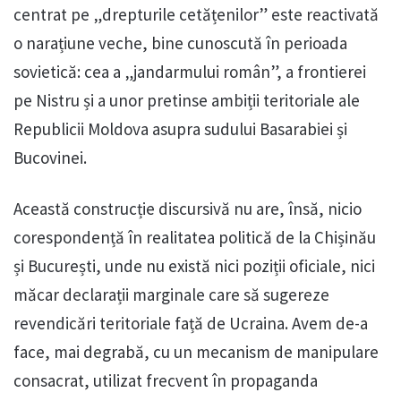
centrat pe „drepturile cetățenilor” este reactivată
o narațiune veche, bine cunoscută în perioada
sovietică: cea a „jandarmului român”, a frontierei
pe Nistru și a unor pretinse ambiții teritoriale ale
Republicii Moldova asupra sudului Basarabiei și
Bucovinei.
Această construcție discursivă nu are, însă, nicio
corespondență în realitatea politică de la Chișinău
și București, unde nu există nici poziții oficiale, nici
măcar declarații marginale care să sugereze
revendicări teritoriale față de Ucraina. Avem de-a
face, mai degrabă, cu un mecanism de manipulare
consacrat, utilizat frecvent în propaganda