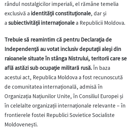
rândul nostalgicilor imperiali, el rămâne temelia
exclusivă a
identității constituționale
, dar și
a
subiectivității internaționale
a Republicii Moldova.
Trebuie să reamintim că p
entru Declarația de
Independență au votat inclusiv deputații aleși din
raioanele situate în stânga Nistrului, teritorii care se
află astăzi sub ocupație militară rusă.
În baza
acestui act, Republica Moldova a fost recunoscută
de comunitatea internațională, admisă în
Organizația Națiunilor Unite, în Consiliul Europei și
în celelalte organizații internaționale relevante – în
frontierele fostei Republici Sovietice Socialiste
Moldovenești.