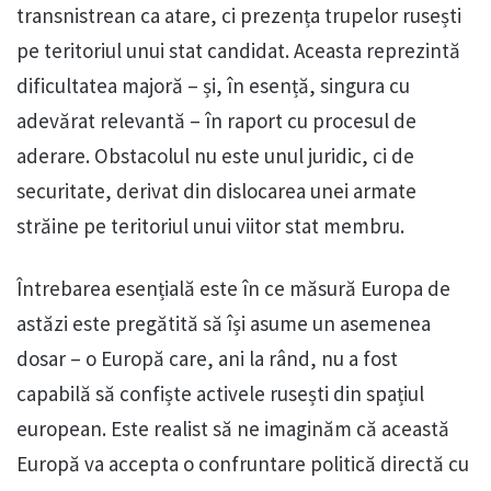
transnistrean ca atare, ci prezența trupelor rusești
pe teritoriul unui stat candidat. Aceasta reprezintă
dificultatea majoră – și, în esență, singura cu
adevărat relevantă – în raport cu procesul de
aderare. Obstacolul nu este unul juridic, ci de
securitate, derivat din dislocarea unei armate
străine pe teritoriul unui viitor stat membru.
Întrebarea esențială este în ce măsură Europa de
astăzi este pregătită să își asume un asemenea
dosar – o Europă care, ani la rând, nu a fost
capabilă să confiște activele rusești din spațiul
european. Este realist să ne imaginăm că această
Europă va accepta o confruntare politică directă cu