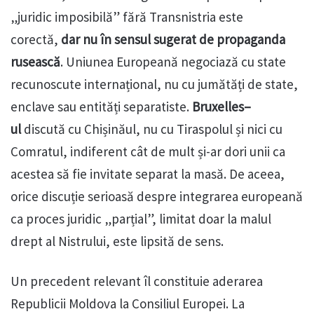
„juridic imposibilă” fără Transnistria este
corectă,
dar nu în sensul sugerat de propaganda
rusească
. Uniunea Europeană negociază cu state
recunoscute internațional, nu cu jumătăți de state,
enclave sau entități separatiste.
Bruxelles
–
ul
discută cu Chișinăul, nu cu Tiraspolul și nici cu
Comratul, indiferent cât de mult și-ar dori unii ca
acestea să fie invitate separat la masă. De aceea,
orice discuție serioasă despre integrarea europeană
ca proces juridic „parțial”, limitat doar la malul
drept al Nistrului, este lipsită de sens.
Un precedent relevant îl constituie aderarea
Republicii Moldova la Consiliul Europei. La