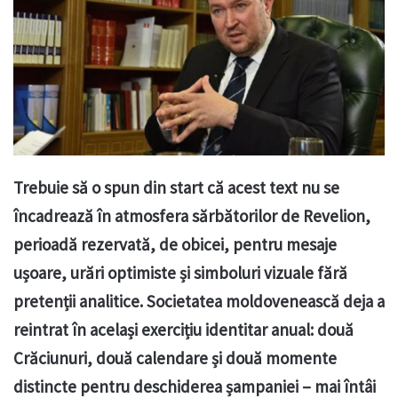
Trebuie să o spun din start că acest text nu se
încadrează în atmosfera sărbătorilor de Revelion,
perioadă rezervată, de obicei, pentru mesaje
ușoare, urări optimiste și simboluri vizuale fără
pretenții analitice. Societatea moldovenească deja a
reintrat în același exercițiu identitar anual: două
Crăciunuri, două calendare și două momente
distincte pentru deschiderea șampaniei – mai întâi