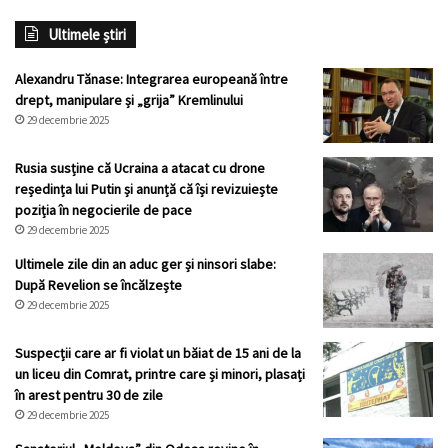
Ultimele știri
Alexandru Tănase: Integrarea europeană între
drept, manipulare și „grija” Kremlinului
29 decembrie 2025
Rusia susține că Ucraina a atacat cu drone
reședința lui Putin și anunță că își revizuiește
poziția în negocierile de pace
29 decembrie 2025
Ultimele zile din an aduc ger și ninsori slabe:
După Revelion se încălzește
29 decembrie 2025
Suspecții care ar fi violat un băiat de 15 ani de la
un liceu din Comrat, printre care și minori, plasați
în arest pentru 30 de zile
29 decembrie 2025