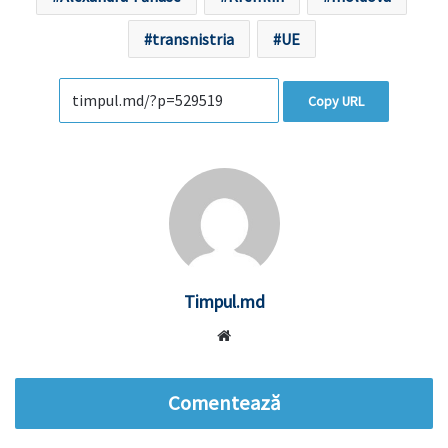
transnistria
UE
Copy URL
Timpul.md
Website
Comentează