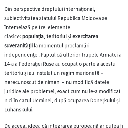
Din perspectiva dreptului internațional,
subiectivitatea statului Republica Moldova se
întemeiază pe trei elemente
clasice:
populația
,
teritoriul
și
exercitarea
suveranității
la momentul proclamării
independenței. Faptul că ulterior trupele Armatei a
14-a a Federației Ruse au ocupat o parte a acestui
teritoriu și au instalat un regim marionetă –
nerecunoscut de nimeni – nu modifică datele
juridice ale problemei, exact cum nu le-a modificat
nici în cazul Ucrainei, după ocuparea Donețkului și
Luhanskului.
De aceea, ideea că integrarea europeană ar putea fi