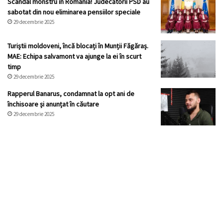
Scandal monstru în România! Judecătorii PSD au
sabotat din nou eliminarea pensiilor speciale
29 decembrie 2025
Turiștii moldoveni, încă blocați în Munții Făgăraș.
MAE: Echipa salvamont va ajunge la ei în scurt
timp
29 decembrie 2025
Rapperul Banarus, condamnat la opt ani de
închisoare și anunțat în căutare
29 decembrie 2025