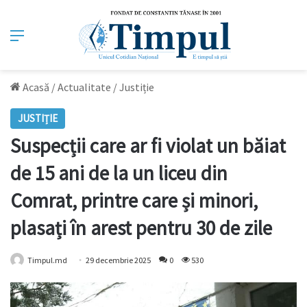
Meniu
Acasă
/
Actualitate
/
Justiție
JUSTIȚIE
Suspecții care ar fi violat un băiat
de 15 ani de la un liceu din
Comrat, printre care și minori,
plasați în arest pentru 30 de zile
Timpul.md
29 decembrie 2025
0
530