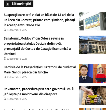
Ultimele știri
Suspecții care ar fi violat un băiat de 15 ani de la
un liceu din Comrat, printre care și minori, plasați
în arest pentru 30 de zile
29 decembrie 2025
Sanatoriul „Moldova” din Odesa revine în
proprietatea statului: Decizia definitivă,
pronunțată de Curtea de Casație Economică a
Ucrainei
29 decembrie 2025
Demisie de la Președinție: Purtătorul de cuvânt al
Maiei Sandu pleacă din funcție
29 decembrie 2025
Devamarea, procedura prin care guvernul PAS îi
jefuiește pe moldovenii din diaspora
29 decembrie 2025