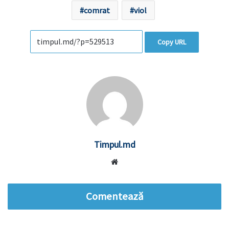
comrat
viol
Copy URL
Timpul.md
Website
Comentează