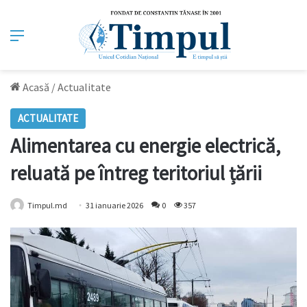
Meniu
Acasă
/
Actualitate
ACTUALITATE
Alimentarea cu energie electrică,
reluată pe întreg teritoriul țării
Timpul.md
31 ianuarie 2026
0
357