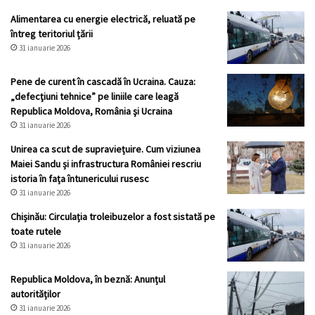
Alimentarea cu energie electrică, reluată pe
întreg teritoriul țării
31 ianuarie 2026
Pene de curent în cascadă în Ucraina. Cauza:
„defecţiuni tehnice” pe liniile care leagă
Republica Moldova, România şi Ucraina
31 ianuarie 2026
Unirea ca scut de supraviețuire. Cum viziunea
Maiei Sandu și infrastructura României rescriu
istoria în fața întunericului rusesc
31 ianuarie 2026
Chișinău: Circulația troleibuzelor a fost sistată pe
toate rutele
31 ianuarie 2026
Republica Moldova, în beznă: Anunțul
autorităților
31 ianuarie 2026