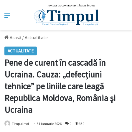
Meniu
Acasă
/
Actualitate
ACTUALITATE
Pene de curent în cascadă în
Ucraina. Cauza: „defecţiuni
tehnice” pe liniile care leagă
Republica Moldova, România şi
Ucraina
Timpul.md
31 ianuarie 2026
0
339