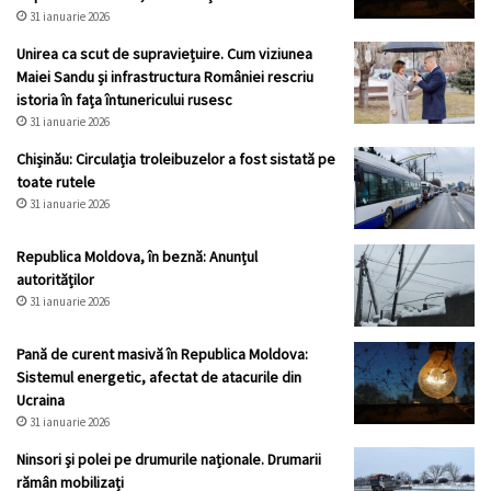
31 ianuarie 2026
Unirea ca scut de supraviețuire. Cum viziunea
Maiei Sandu și infrastructura României rescriu
istoria în fața întunericului rusesc
31 ianuarie 2026
Chișinău: Circulația troleibuzelor a fost sistată pe
toate rutele
31 ianuarie 2026
Republica Moldova, în beznă: Anunțul
autorităților
31 ianuarie 2026
Pană de curent masivă în Republica Moldova:
Sistemul energetic, afectat de atacurile din
Ucraina
31 ianuarie 2026
Ninsori și polei pe drumurile naționale. Drumarii
rămân mobilizați