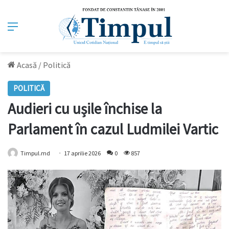
Meniu
Acasă
/
Politică
POLITICĂ
Audieri cu ușile închise la
Parlament în cazul Ludmilei Vartic
Timpul.md
17 aprilie 2026
0
857