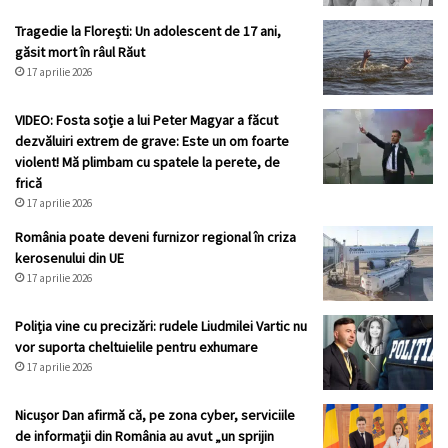
Tragedie la Florești: Un adolescent de 17 ani,
găsit mort în râul Răut
17 aprilie 2026
VIDEO: Fosta soție a lui Peter Magyar a făcut
dezvăluiri extrem de grave: Este un om foarte
violent! Mă plimbam cu spatele la perete, de
frică
17 aprilie 2026
România poate deveni furnizor regional în criza
kerosenului din UE
17 aprilie 2026
Poliția vine cu precizări: rudele Liudmilei Vartic nu
vor suporta cheltuielile pentru exhumare
17 aprilie 2026
Nicușor Dan afirmă că, pe zona cyber, serviciile
de informații din România au avut „un sprijin