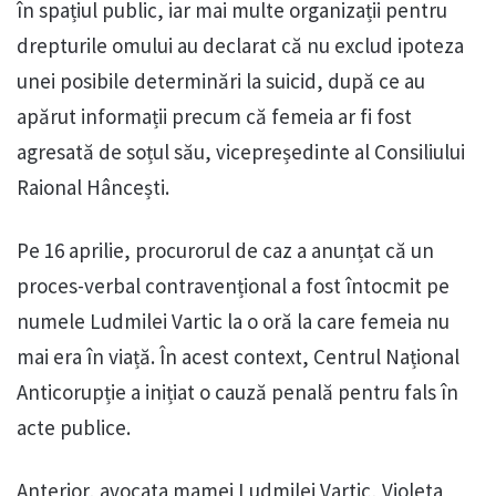
în spațiul public, iar mai multe organizații pentru
drepturile omului au declarat că nu exclud ipoteza
unei posibile determinări la suicid, după ce au
apărut informații precum că femeia ar fi fost
agresată de soțul său, vicepreședinte al Consiliului
Raional Hâncești.
Pe 16 aprilie, procurorul de caz a anunțat că un
proces-verbal contravențional a fost întocmit pe
numele Ludmilei Vartic la o oră la care femeia nu
mai era în viață. În acest context, Centrul Național
Anticorupție a inițiat o cauză penală pentru fals în
acte publice.
Anterior, avocata mamei Ludmilei Vartic, Violeta