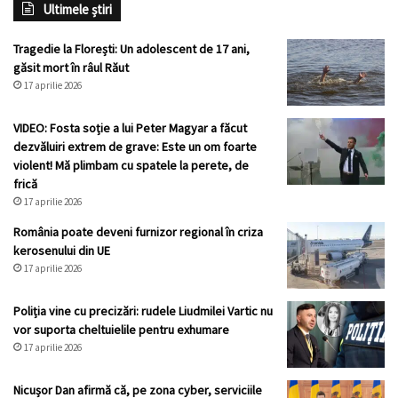
Ultimele știri
Tragedie la Florești: Un adolescent de 17 ani,
găsit mort în râul Răut
17 aprilie 2026
VIDEO: Fosta soție a lui Peter Magyar a făcut
dezvăluiri extrem de grave: Este un om foarte
violent! Mă plimbam cu spatele la perete, de
frică
17 aprilie 2026
România poate deveni furnizor regional în criza
kerosenului din UE
17 aprilie 2026
Poliția vine cu precizări: rudele Liudmilei Vartic nu
vor suporta cheltuielile pentru exhumare
17 aprilie 2026
Nicușor Dan afirmă că, pe zona cyber, serviciile