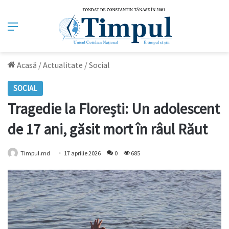
Meniu
Acasă
/
Actualitate
/
Social
SOCIAL
Tragedie la Florești: Un adolescent
de 17 ani, găsit mort în râul Răut
Timpul.md
17 aprilie 2026
0
685