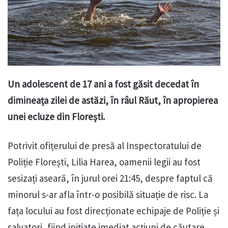
Un adolescent de 17 ani a fost găsit decedat în
dimineața zilei de astăzi, în râul Răut, în apropierea
unei ecluze din Florești.
Potrivit ofițerului de presă al Inspectoratului de
Poliție Florești, Lilia Harea, oamenii legii au fost
sesizați aseară, în jurul orei 21:45, despre faptul că
minorul s-ar afla într-o posibilă situație de risc. La
fața locului au fost direcționate echipaje de Poliție și
salvatori, fiind inițiate imediat acțiuni de căutare.