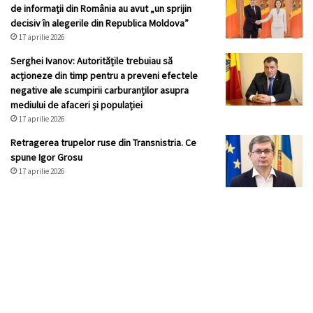
de informații din România au avut „un sprijin
decisiv în alegerile din Republica Moldova”
17 aprilie 2026
Serghei Ivanov: Autoritățile trebuiau să
acționeze din timp pentru a preveni efectele
negative ale scumpirii carburanților asupra
mediului de afaceri și populației
17 aprilie 2026
Retragerea trupelor ruse din Transnistria. Ce
spune Igor Grosu
17 aprilie 2026