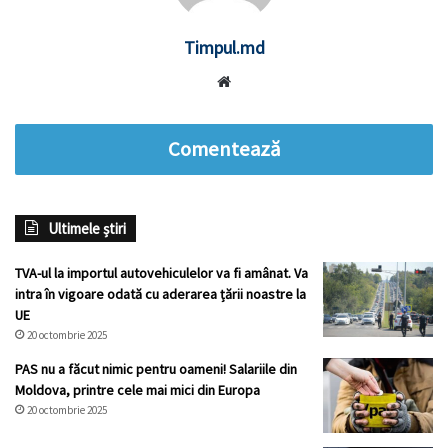
Timpul.md
Website
Comentează
Ultimele știri
TVA-ul la importul autovehiculelor va fi amânat. Va
intra în vigoare odată cu aderarea țării noastre la
UE
20 octombrie 2025
PAS nu a făcut nimic pentru oameni! Salariile din
Moldova, printre cele mai mici din Europa
20 octombrie 2025