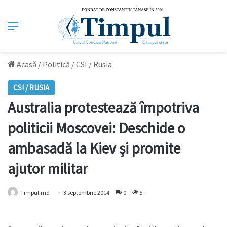
Meniu
Acasă
/
Politică
/
CSI / Rusia
CSI / RUSIA
Australia protestează împotriva
politicii Moscovei: Deschide o
ambasadă la Kiev și promite
ajutor militar
Timpul.md
3 septembrie 2014
0
5