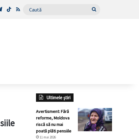
Tube
Telegram
TikTok
RSS
Caută
Ultimele știri
Avertisment: Fără
reforme, Moldova
iile
riscă să nu mai
poată plăti pensiile
11 mai 2026