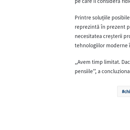
pe care îl consideră ridi
Printre soluțiile posibi
reprezintă în prezent p
necesitatea creșterii pro
tehnologiilor moderne î
„Avem timp limitat. Da
pensiile”, a concluzionat
ch