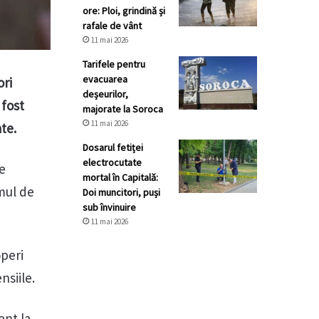
ore: Ploi, grindină și
rafale de vânt
11 mai 2026
Tarifele pentru
evacuarea
ori
deșeurilor,
 fost
majorate la Soroca
11 mai 2026
ate.
Dosarul fetiței
electrocutate
de
mortal în Capitală:
emul de
Doi muncitori, puși
sub învinuire
11 mai 2026
operi
nsiile.
ent la