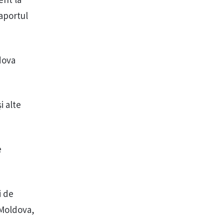
raportul
dova
i alte
e
i de
 Moldova,