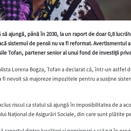
să ajungă, până în 2030, la un raport de doar 0,8 lucrăt
că sistemul de pensii nu va fi reformat. Avertismentul a
ile Tofan, partener senior al unui fond de investiții priv
lista Lorena Bogza, Tofan a declarat că, într-un astfel 
a fi nevoit să majoreze impozitele pentru a susține sist
clus riscul ca statul să ajungă în imposibilitatea de a ac
ui Național de Asigurări Sociale, din care sunt plătite pe
că raportul dintre lucrători și pensionari a scăzut în prez