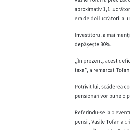
aproximativ 1,1 lucrător
era de doi lucrători la 
Investitorul a mai menț
depășește 30%.
„În prezent, acest defic
taxe”, a remarcat Tofan
Potrivit lui, scăderea c
pensionari vor pune o p
Referindu-se la o event
pensii, Vasile Tofan a c