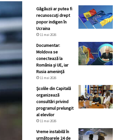
Găgăuzii ar putea fi
recunoscuți drept
popor indigen în
Ucraina
11 mai 2026
Documentar:
Moldova se
conectează la
România și UE, iar
Rusia amenință
11 mai 2026
Școlile din Capitală
organizează
consultări privind
programul prelungit
al elevilor
11 mai 2026
Vreme instabilă în
următoarele 24 de