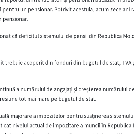
i pentru un pensionar. Potrivit acestuia, acum zece ani 
un pensionar.
ionat că deficitul sistemului de pensii din Republica Mol
it trebuie acoperit din fonduri din bugetul de stat, TVA ș
.
ontinuă a numărului de angajați și creșterea numărului d
resiune tot mai mare pe bugetul de stat.
uală majorare a impozitelor pentru susținerea sistemulu
riticat nivelul actual de impozitare a muncii în Republica