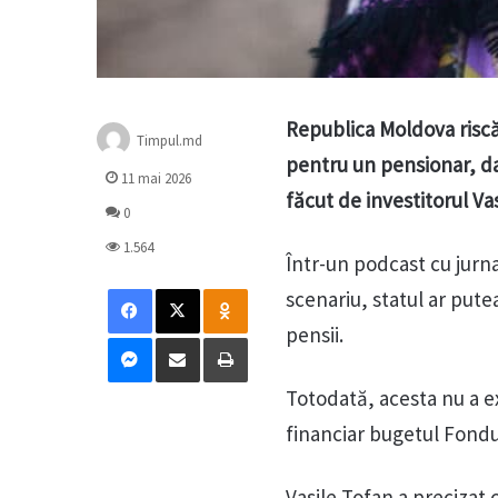
Republica Moldova riscă 
Timpul.md
pentru un pensionar, da
11 mai 2026
făcut de investitorul Vas
0
1.564
Într-un podcast cu jurna
Facebook
X
Odnoklassniki
scenariu, statul ar pute
pensii.
Messenger
Distribuie prin mail
Tipărește
Totodată, acesta nu a ex
financiar bugetul Fondul
Vasile Tofan a precizat 