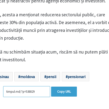
cat și neatractiv pentru agenții economici și investitori.
le, acesta a menționat reducerea sectorului public, care
este 30% din populația activă. De asemenea, el a vorbit
ductivității muncii prin atragerea investițiilor și introdu
n producție.
că nu schimbăm situația acum, riscăm să nu putem plăti
 investitorul.
isinau
moldova
pensii
pensionari
Copy URL