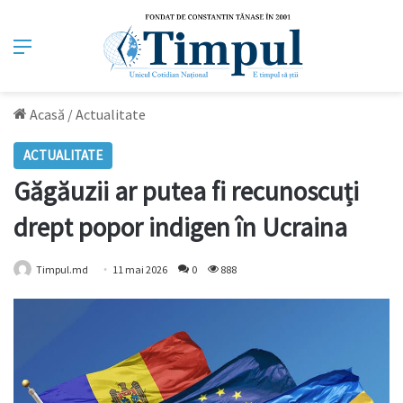
Meniu
Acasă
/
Actualitate
ACTUALITATE
Găgăuzii ar putea fi recunoscuți
drept popor indigen în Ucraina
Timpul.md
11 mai 2026
0
888