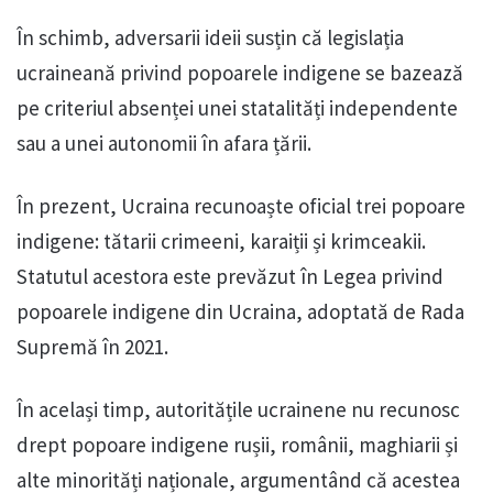
În schimb, adversarii ideii susțin că legislația
ucraineană privind popoarele indigene se bazează
pe criteriul absenței unei statalități independente
sau a unei autonomii în afara țării.
În prezent, Ucraina recunoaște oficial trei popoare
indigene: tătarii crimeeni, karaiții și krimceakii.
Statutul acestora este prevăzut în Legea privind
popoarele indigene din Ucraina, adoptată de Rada
Supremă în 2021.
În același timp, autoritățile ucrainene nu recunosc
drept popoare indigene rușii, românii, maghiarii și
alte minorități naționale, argumentând că acestea