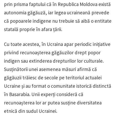
prin prisma faptului că în Republica Moldova există
autonomia găgăuză, iar legea ucraineană prevede
că popoarele indigene nu trebuie să aibă o entitate
statală proprie în afara țării.
Cu toate acestea, în Ucraina apar periodic inițiative
privind recunoașterea găgăuzilor drept popor
indigen sau extinderea drepturilor lor culturale.
Susținătorii unei asemenea măsuri afirmă că
găgăuzii trăiesc de secole pe teritoriul actualei
Ucraine și au format o comunitate istorică distinctă
în Basarabia. Unii experți consideră că
recunoașterea lor ar putea susține diversitatea
etnică din sudul Ucrainei.