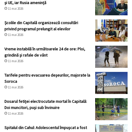
și UE, iar Rusia amenință
11 mai 2026
Școlile din Capitală organizează consultări
privind programul prelungit al elevilor
11 mai 2026
Vreme instabilă în următoarele 24 de ore: Ploi,
grindină și rafale de vânt
11 mai 2026
Tarifele pentru evacuarea deșeurilor, majorate la
Soroca
11 mai 2026
Dosarul fetiței electrocutate mortal în Capitală:
Doi muncitori, puși sub învinuire
11 mai 2026
Spitalul din Cahul: Adolescentul împușcat a fost