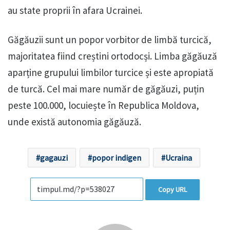
au state proprii în afara Ucrainei.
Găgăuzii sunt un popor vorbitor de limbă turcică,
majoritatea fiind creștini ortodocși. Limba găgăuză
aparține grupului limbilor turcice și este apropiată
de turcă. Cel mai mare număr de găgăuzi, puțin
peste 100.000, locuiește în Republica Moldova,
unde există autonomia găgăuză.
gagauzi
popor indigen
Ucraina
Copy URL