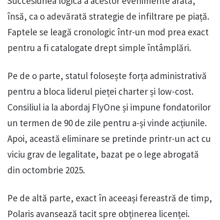
Succesiunea logică a acestor evenimente arată,
însă, ca o adevărată strategie de infiltrare pe piață.
Faptele se leagă cronologic într-un mod prea exact
pentru a fi catalogate drept simple întâmplări.
Pe de o parte, statul folosește forța administrativă
pentru a bloca liderul pieței charter și low-cost.
Consiliul ia la abordaj FlyOne și impune fondatorilor
un termen de 90 de zile pentru a-și vinde acțiunile.
Apoi, această eliminare se pretinde printr-un act cu
viciu grav de legalitate, bazat pe o lege abrogată
din octombrie 2025.
Pe de altă parte, exact în aceeași fereastră de timp,
Polaris avansează tacit spre obținerea licenței.