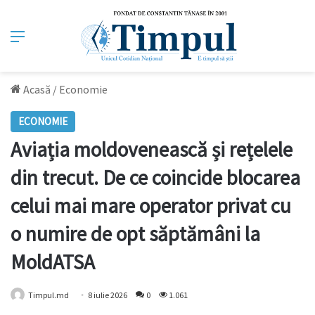
Meniu
Acasă
/
Economie
ECONOMIE
Aviația moldovenească și rețelele
din trecut. De ce coincide blocarea
celui mai mare operator privat cu
o numire de opt săptămâni la
MoldATSA
Timpul.md
8 iulie 2026
0
1.061