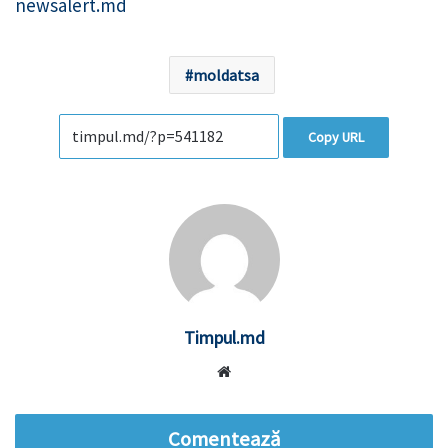
newsalert.md
moldatsa
Copy URL
Timpul.md
Website
Comentează