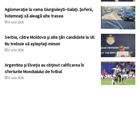
Aglomerație la vama Giurgiulești–Galați. Șoferii,
îndemnați să aleagă alte trasee
8 iulie 2026
Serbia, către Moldova și alte țări candidate la UE:
Nu trebuie să așteptați minuni
8 iulie 2026
Argentina și Elveția au obținut calificarea în
sferturile Mondialului de fotbal
8 iulie 2026