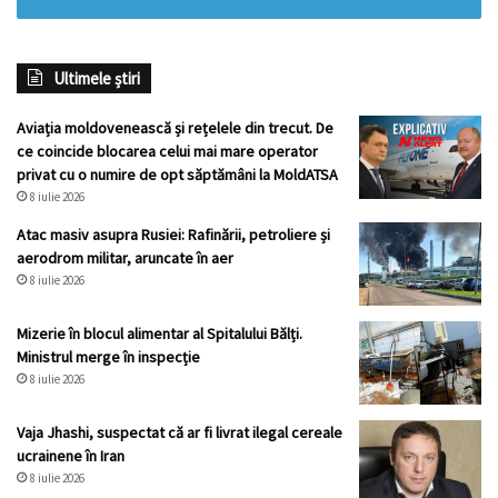
Ultimele știri
Aviația moldovenească și rețelele din trecut. De
ce coincide blocarea celui mai mare operator
privat cu o numire de opt săptămâni la MoldATSA
8 iulie 2026
Atac masiv asupra Rusiei: Rafinării, petroliere și
aerodrom militar, aruncate în aer
8 iulie 2026
Mizerie în blocul alimentar al Spitalului Bălți.
Ministrul merge în inspecție
8 iulie 2026
Vaja Jhashi, suspectat că ar fi livrat ilegal cereale
ucrainene în Iran
8 iulie 2026