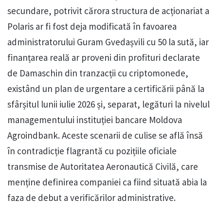
secundare, potrivit cărora structura de acționariat a
Polaris ar fi fost deja modificată în favoarea
administratorului Guram Gvedașvili cu 50 la sută, iar
finanțarea reală ar proveni din profituri declarate
de Damaschin din tranzacții cu criptomonede,
existând un plan de urgentare a certificării până la
sfârșitul lunii iulie 2026 și, separat, legături la nivelul
managementului instituției bancare Moldova
Agroindbank. Aceste scenarii de culise se află însă
în contradicție flagrantă cu pozițiile oficiale
transmise de Autoritatea Aeronautică Civilă, care
menține definirea companiei ca fiind situată abia la
faza de debut a verificărilor administrative.