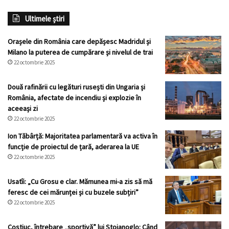
Ultimele știri
Orașele din România care depășesc Madridul și
Milano la puterea de cumpărare și nivelul de trai
22 octombrie 2025
Două rafinării cu legături rusești din Ungaria și
România, afectate de incendiu și explozie în
aceeași zi
22 octombrie 2025
Ion Tăbârță: Majoritatea parlamentară va activa în
funcție de proiectul de țară, aderarea la UE
22 octombrie 2025
Usatîi: „Cu Grosu e clar. Mămunea mi-a zis să mă
feresc de cei mărunței și cu buzele subțiri”
22 octombrie 2025
Costiuc, întrebare „sportivă” lui Stoianoglo: Când