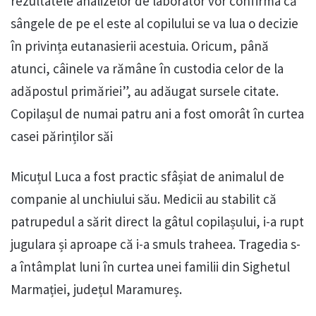
rezultatele analizelor de laborator vor confirma că
sângele de pe el este al copilului se va lua o decizie
în privința eutanasierii acestuia. Oricum, până
atunci, câinele va rămâne în custodia celor de la
adăpostul primăriei”, au adăugat sursele citate.
Copilașul de numai patru ani a fost omorât în curtea
casei părinților săi
Micuțul Luca a fost practic sfâșiat de animalul de
companie al unchiului său. Medicii au stabilit că
patrupedul a sărit direct la gâtul copilașului, i-a rupt
jugulara și aproape că i-a smuls traheea. Tragedia s-
a întâmplat luni în curtea unei familii din Sighetul
Marmației, județul Maramureș.