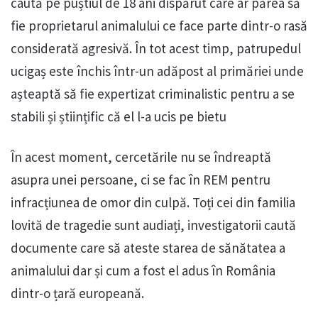
caută pe puștiul de 18 ani dispărut care ar părea să
fie proprietarul animalului ce face parte dintr-o rasă
considerată agresivă. În tot acest timp, patrupedul
ucigaș este închis într-un adăpost al primăriei unde
așteaptă să fie expertizat criminalistic pentru a se
stabili și științific că el l-a ucis pe bietu
În acest moment, cercetările nu se îndreaptă
asupra unei persoane, ci se fac în REM pentru
infracțiunea de omor din culpă. Toți cei din familia
lovită de tragedie sunt audiați, investigatorii caută
documente care să ateste starea de sănătatea a
animalului dar și cum a fost el adus în România
dintr-o țară europeană.