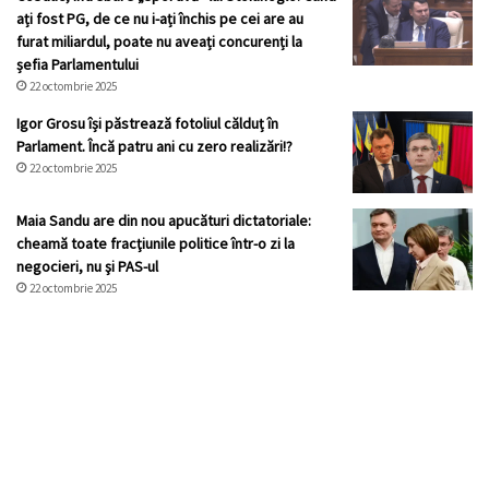
ați fost PG, de ce nu i-ați închis pe cei are au
furat miliardul, poate nu aveați concurenți la
șefia Parlamentului
22 octombrie 2025
Igor Grosu își păstrează fotoliul călduț în
Parlament. Încă patru ani cu zero realizări!?
22 octombrie 2025
Maia Sandu are din nou apucături dictatoriale:
cheamă toate fracţiunile politice într-o zi la
negocieri, nu şi PAS-ul
22 octombrie 2025