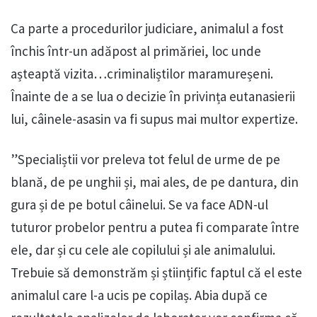
Ca parte a procedurilor judiciare, animalul a fost
închis într-un adăpost al primăriei, loc unde
așteaptă vizita…criminaliștilor maramureșeni.
Înainte de a se lua o decizie în privința eutanasierii
lui, câinele-asasin va fi supus mai multor expertize.
”Specialiștii vor preleva tot felul de urme de pe
blană, de pe unghii și, mai ales, de pe dantura, din
gura și de pe botul câinelui. Se va face ADN-ul
tuturor probelor pentru a putea fi comparate între
ele, dar și cu cele ale copilului și ale animalului.
Trebuie să demonstrăm și științific faptul că el este
animalul care l-a ucis pe copilaș. Abia după ce