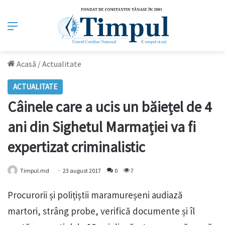
Meniu
Acasă
/
Actualitate
ACTUALITATE
Câinele care a ucis un băiețel de 4
ani din Sighetul Marmației va fi
expertizat criminalistic
Timpul.md
23 august 2017
0
7
Procurorii și polițiștii maramureșeni audiază
martori, strâng probe, verifică documente și îl