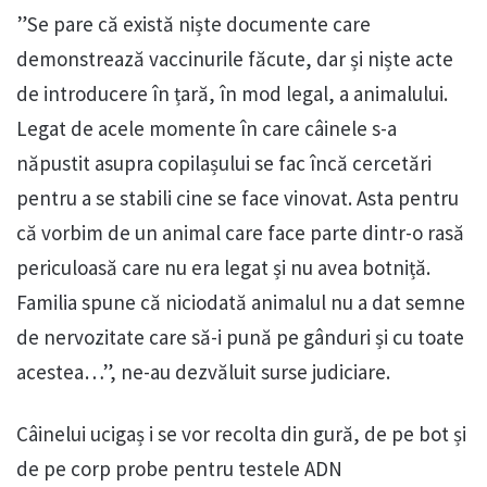
”Se pare că există niște documente care
demonstrează vaccinurile făcute, dar și niște acte
de introducere în țară, în mod legal, a animalului.
Legat de acele momente în care câinele s-a
năpustit asupra copilașului se fac încă cercetări
pentru a se stabili cine se face vinovat. Asta pentru
că vorbim de un animal care face parte dintr-o rasă
periculoasă care nu era legat și nu avea botniță.
Familia spune că niciodată animalul nu a dat semne
de nervozitate care să-i pună pe gânduri și cu toate
acestea…”, ne-au dezvăluit surse judiciare.
Câinelui ucigaș i se vor recolta din gură, de pe bot și
de pe corp probe pentru testele ADN