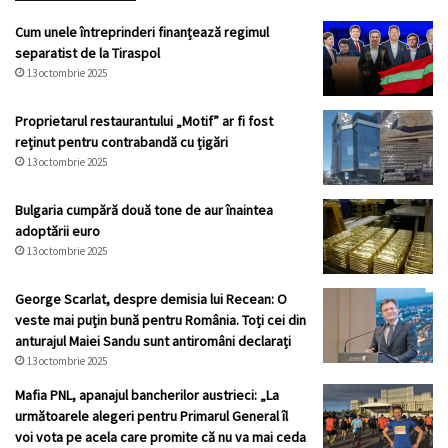
Cum unele întreprinderi finanțează regimul
separatist de la Tiraspol
13 octombrie 2025
Proprietarul restaurantului „Motif” ar fi fost
reținut pentru contrabandă cu țigări
13 octombrie 2025
Bulgaria cumpără două tone de aur înaintea
adoptării euro
13 octombrie 2025
George Scarlat, despre demisia lui Recean: O
veste mai puțin bună pentru România. Toți cei din
anturajul Maiei Sandu sunt antiromâni declarați
13 octombrie 2025
Mafia PNL, apanajul bancherilor austrieci: „La
următoarele alegeri pentru Primarul General îl
voi vota pe acela care promite că nu va mai ceda