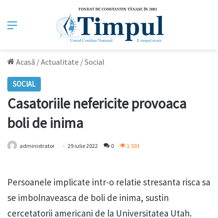
Meniu
Acasă
/
Actualitate
/
Social
SOCIAL
Casatoriile nefericite provoaca
boli de inima
administrator
29 iulie 2022
0
1.503
Persoanele implicate intr-o relatie stresanta risca sa
se imbolnaveasca de boli de inima, sustin
cercetatorii americani de la Universitatea Utah.