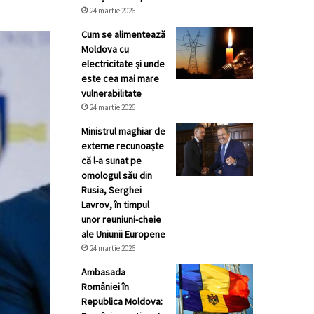
24 martie 2026
Cum se alimentează
Moldova cu
electricitate și unde
este cea mai mare
vulnerabilitate
24 martie 2026
Ministrul maghiar de
externe recunoaște
că l-a sunat pe
omologul său din
Rusia, Serghei
Lavrov, în timpul
unor reuniuni-cheie
ale Uniunii Europene
24 martie 2026
Ambasada
României în
Republica Moldova: