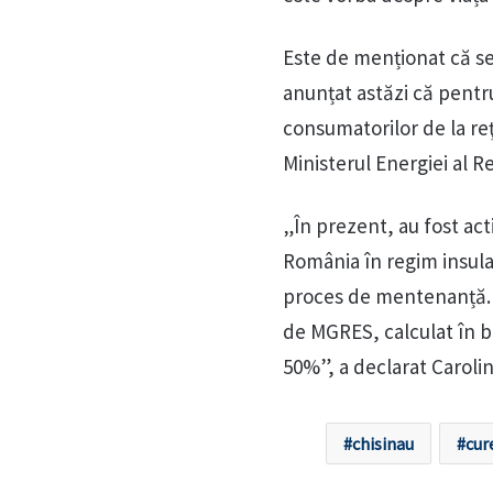
Este de menționat că sec
anunțat astăzi că pentr
consumatorilor de la reţ
Ministerul Energiei al R
„În prezent, au fost act
România în regim insular
proces de mentenanță. 
de MGRES, calculat în ba
50%”, a declarat Caroli
chisinau
cur