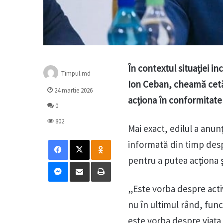
În contextul situației i
Timpul.md
Ion Ceban, cheamă cetăț
24 martie 2026
acționa în conformitate 
0
802
Mai exact, edilul a anunț
Facebook
X
Odnoklassniki
informată din timp desp
pentru a putea acționa ș
Messenger
Distribuie prin mail
Tipărește
„Este vorba despre activ
nu în ultimul rând, funcț
este vorba despre viața