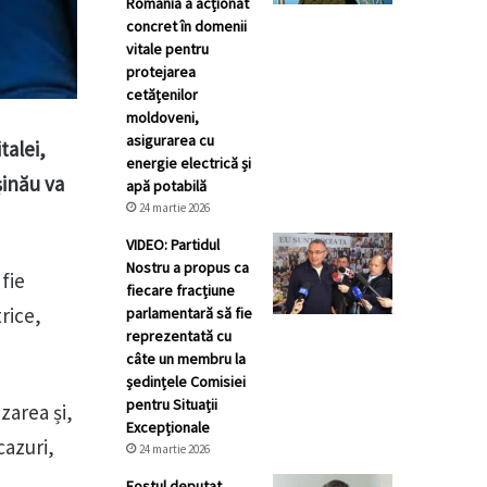
România a acționat
concret în domenii
vitale pentru
protejarea
cetățenilor
moldoveni,
asigurarea cu
talei,
energie electrică și
șinău va
apă potabilă
24 martie 2026
VIDEO: Partidul
Nostru a propus ca
 fie
fiecare fracțiune
rice,
parlamentară să fie
reprezentată cu
câte un membru la
ședințele Comisiei
pentru Situații
zarea și,
Excepționale
cazuri,
24 martie 2026
Fostul deputat