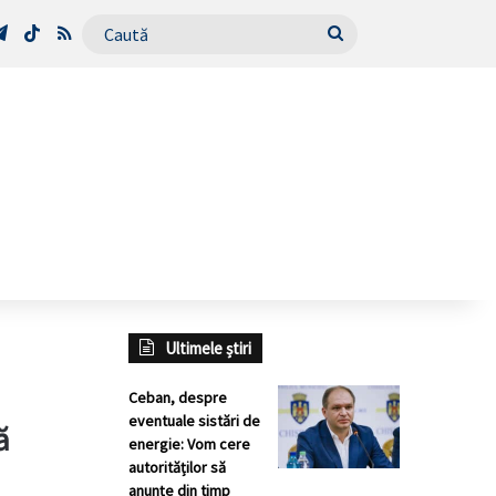
Tube
Telegram
TikTok
RSS
Caută
Ultimele știri
Ceban, despre
eventuale sistări de
ă
energie: Vom cere
autorităților să
anunțe din timp