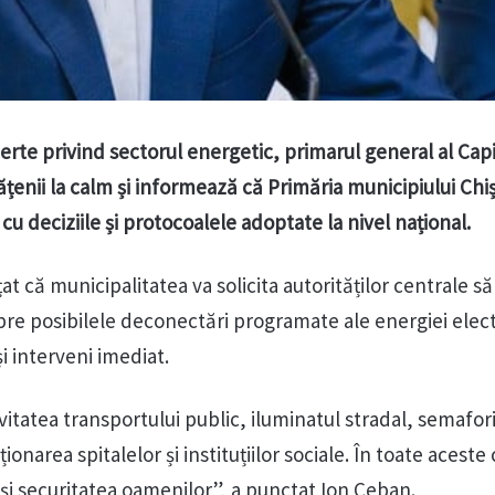
ncerte privind sectorul energetic, primarul general al Capi
enii la calm și informează că Primăria municipiului Chi
cu deciziile și protocoalele adoptate la nivel național.
at că municipalitatea va solicita autorităților centrale să
re posibilele deconectări programate ale energiei elect
i interveni imediat.
itatea transportului public, iluminatul stradal, semafori
ionarea spitalelor și instituțiilor sociale. În toate aceste 
 și securitatea oamenilor”, a punctat Ion Ceban.