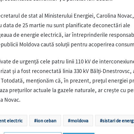
retarul de stat al Ministerului Energiei, Carolina Novac,
u data de 25 martie nu sunt planificate deconectări ale
eaua de energie electrică, iar întreprinderile responsabi
epublicii Moldova caută soluții pentru acoperirea consum
ivate de urgență cele patru linii 110 kV de interconexiun
izat și a fost reconectată linia 330 kV Bălți-Dnestrovsc, 
Totodată, menționăm că, în prezent, preţul energiei p
za prețurilor actuale la gazele naturale, ar crește cu pe
na Novac.
ent electric
ion ceban
moldova
sistari de energ