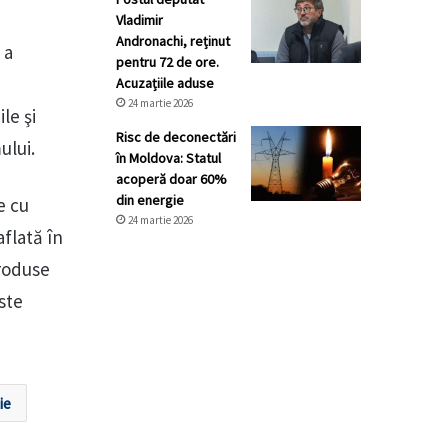
Vladimir
Andronachi, reținut
 a
pentru 72 de ore.
Acuzațiile aduse
24 martie 2026
le şi
Risc de deconectări
ului.
în Moldova: Statul
acoperă doar 60%
din energie
e cu
24 martie 2026
aflată în
roduse
ste
ie