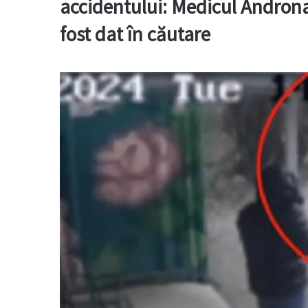
accidentului: Medicul Androna
fost dat în căutare