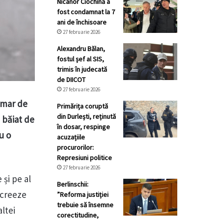
Nicanor Ciochină a
fost condamnat la 7
ani de închisoare
27 februarie 2026
Alexandru Bălan,
fostul șef al SIS,
trimis în judecată
de DIICOT
27 februarie 2026
rimar de
Primărița coruptă
din Durlești, reținută
 băiat de
în dosar, respinge
u o
acuzațiile
procurorilor:
Represiuni politice
27 februarie 2026
și pe al
Berlinschii:
ă creeze
”Reforma justiției
trebuie să însemne
altei
corectitudine,