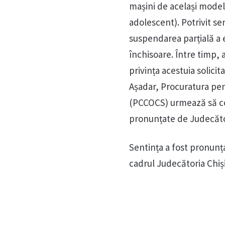
mașini de același model 
adolescent). Potrivit se
suspendarea parțială a e
închisoare. Între timp, 
privința acestuia solicit
Așadar, Procuratura pen
(PCCOCS) urmează să co
pronunțate de Judecăto
Sentința a fost pronunța
cadrul Judecătoria Chiși