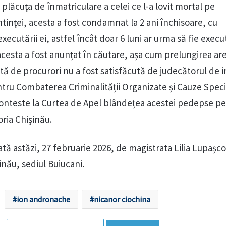
plăcuța de înmatriculare a celei ce l-a lovit mortal pe
ntinței, acesta a fost condamnat la 2 ani închisoare, cu
xecutării ei, astfel încât doar 6 luni ar urma să fie execu
acesta a fost anunțat în căutare, așa cum prelungirea are
ată de procurori nu a fost satisfăcută de judecătorul de i
tru Combaterea Criminalității Organizate și Cauze Speci
nteste la Curtea de Apel blândețea acestei pedepse p
ria Chișinău.
tă astăzi, 27 februarie 2026, de magistrata Lilia Lupașco
nău, sediul Buiucani.
ion andronache
nicanor ciochina