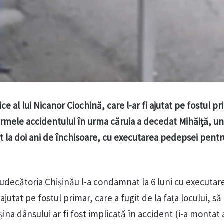
 al lui Nicanor Ciochină, care l-ar fi ajutat pe fostul p
rmele accidentului în urma căruia a decedat Mihăiță, un
t la doi ani de închisoare, cu executarea pedepsei pentr
udecătoria Chișinău l-a condamnat la 6 luni cu executare 
 ajutat pe fostul primar, care a fugit de la fața locului, s
ina dânsului ar fi fost implicată în accident (i-a montat 