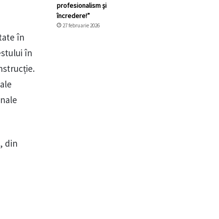
profesionalism și
încredere!”
27 februarie 2026
tate în
stului în
nstrucție.
ale
enale
, din