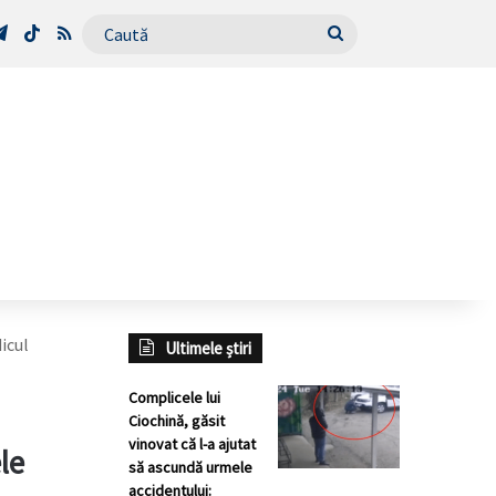
Tube
Telegram
TikTok
RSS
Caută
icul
Ultimele știri
Complicele lui
Ciochină, găsit
vinovat că l-a ajutat
le
să ascundă urmele
accidentului: