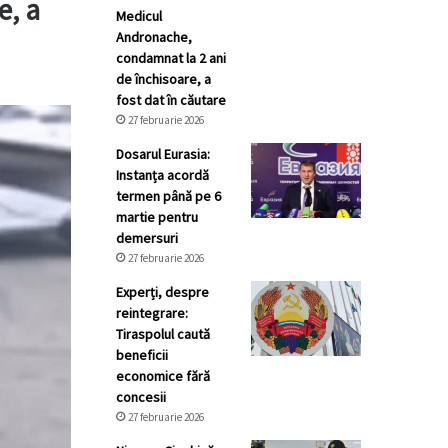
e, a
Medicul
Andronache,
condamnat la 2 ani
de închisoare, a
fost dat în căutare
27 februarie 2026
Dosarul Eurasia:
Instanța acordă
termen până pe 6
martie pentru
demersuri
27 februarie 2026
Experți, despre
reintegrare:
Tiraspolul caută
beneficii
economice fără
concesii
27 februarie 2026