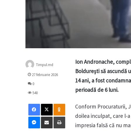
Ion Andronache, complice
Timpul.md
Boldurești să ascundă u
27 februarie 2026
14 ani, a fost condamna
0
perioadă de 6 luni.
540
Facebook
X
Odnoklassniki
Conform Procuraturii, J
doilea inculpat, care l-a
Messenger
Distribuie prin mail
Tipărește
impresia falsă că nu maș