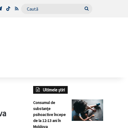
Tube
Telegram
TikTok
RSS
Caută
Ultimele știri
Consumul de
substanțe
va
psihoactive începe
de la 12-13 ani în
Moldova