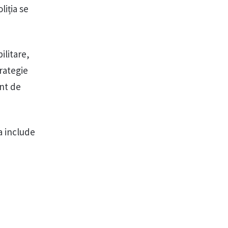
liția se
ilitare,
rategie
ent de
va include