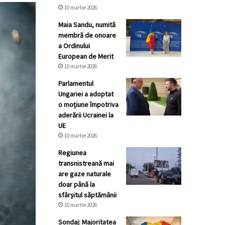
10 martie 2026
Maia Sandu, numită
membră de onoare
a Ordinului
European de Merit
10 martie 2026
Parlamentul
Ungariei a adoptat
o moțiune împotriva
aderării Ucrainei la
UE
10 martie 2026
Regiunea
transnistreană mai
are gaze naturale
doar până la
sfârșitul săptămânii
10 martie 2026
Sondaj: Majoritatea