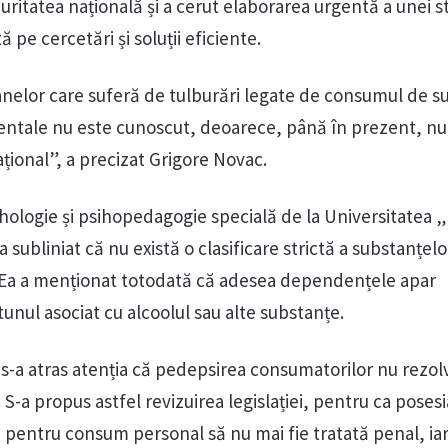
uritatea națională și a cerut elaborarea urgentă a unei st
 pe cercetări și soluții eficiente.
nelor care suferă de tulburări legate de consumul de s
entale nu este cunoscut, deoarece, până în prezent, nu 
ațional”, a precizat Grigore Novac.
ihologie și psihopedagogie specială de la Universitatea 
 subliniat că nu există o clasificare strictă a substanțelo
Ea a menționat totodată că adesea dependențele apar
unul asociat cu alcoolul sau alte substanțe.
, s-a atras atenția că pedepsirea consumatorilor nu rezol
-a propus astfel revizuirea legislației, pentru ca poses
i pentru consum personal să nu mai fie tratată penal, ia