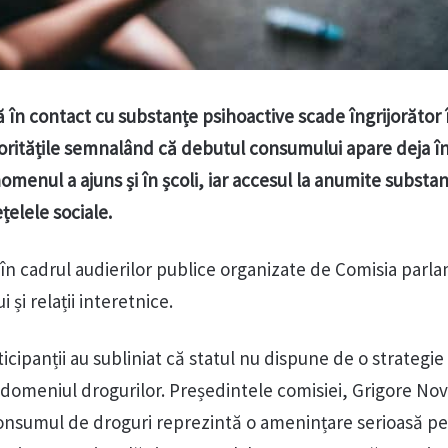
tră în contact cu substanțe psihoactive scade îngrijorător 
ritățile semnalând că debutul consumului apare deja în
nomenul a ajuns și în școli, iar accesul la anumite substa
ețelele sociale.
ă în cadrul audierilor publice organizate de Comisia par
și relații interetnice.
ticipanții au subliniat că statul nu dispune de o strategie
 domeniul drogurilor. Președintele comisiei, Grigore Nov
i consumul de droguri reprezintă o amenințare serioasă p