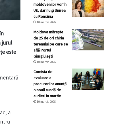
moldovenilor vor în
UE, dar nu și Unirea
cu România
10 martie 2026
Moldova mărește
în
de 25 de ori chiria
 jurul
terenului pe care se
află Portul
nțe este
Giurgiulești
10 martie 2026
Comisia de
lamentară
evaluare a
procurorilor anunță
o nouă rundă de
audieri în martie
10 martie 2026
ac, a
entru