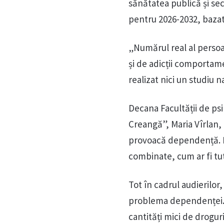
sănătatea publică și sec
pentru 2026-2032, bazată
„Numărul real al persoa
și de adicții comportam
realizat nici un studiu n
Decana Facultății de ps
Creangă”, Maria Vîrlan, a
provoacă dependență. 
combinate, cum ar fi tut
Tot în cadrul audierilor
problema dependenței. S
cantități mici de drogur