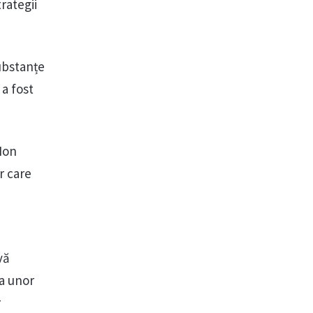
rategii
ubstanțe
a fost
„Ion
r care
vă
ia unor
r