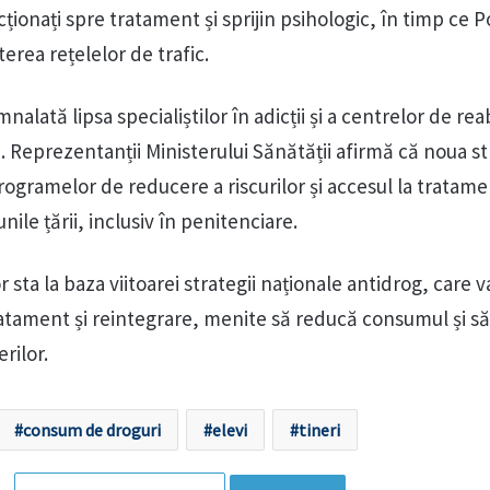
ționați spre tratament și sprijin psihologic, în timp ce Po
rea rețelelor de trafic.
lată lipsa specialiștilor în adicții și a centrelor de reab
. Reprezentanții Ministerului Sănătății afirmă că noua st
rogramelor de reducere a riscurilor și accesul la tratam
unile țării, inclusiv în penitenciare.
r sta la baza viitoarei strategii naționale antidrog, care 
atament și reintegrare, menite să reducă consumul și să
rilor.
consum de droguri
elevi
tineri