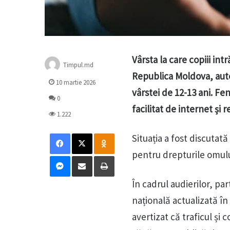
Vârsta la care copiii in
Timpul.md
Republica Moldova, auto
10 martie 2026
vârstei de 12-13 ani. Fe
0
facilitat de internet și r
1.222
Facebook
X
Odnoklassniki
Situația a fost discutat
pentru drepturile omului 
Messenger
Distribuie prin mail
Tipărește
În cadrul audierilor, par
națională actualizată în
avertizat că traficul ș