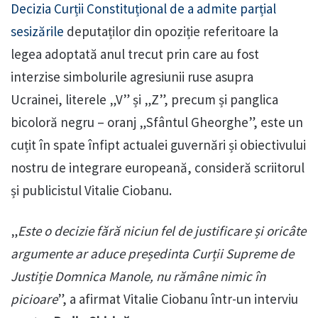
Decizia Curții Constituțional de a admite parțial
sesizările
deputaților din opoziție referitoare la
legea adoptată anul trecut prin care au fost
interzise simbolurile agresiunii ruse asupra
Ucrainei, literele „V” și „Z”, precum și panglica
bicoloră negru – oranj „Sfântul Gheorghe”, este un
cuțit în spate înfipt actualei guvernări și obiectivului
nostru de integrare europeană, consideră scriitorul
și publicistul Vitalie Ciobanu.
„
Este o decizie fără niciun fel de justificare și oricâte
argumente ar aduce președinta Curții Supreme de
Justiție Domnica Manole, nu rămâne nimic în
picioare
”, a afirmat Vitalie Ciobanu într-un interviu