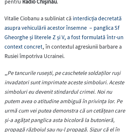
pentru
Radio Chișinău
.
Vitalie Ciobanu a subliniat că
interdicția decretată
asupra vehiculării acestor însemne – panglica Sf
Gheorghe și literele Z și V, a fost formulată într-un
context concret
, în contextul agresiunii barbare a
Rusiei împotriva Ucrainei.
„
Pe tancurile rusești, pe caschetele soldaților ruși
invadatori sunt imprimate aceste simboluri. Aceste
simboluri eu devenit stindardul crimei. Noi nu
putem avea o atitudine ambiguă în privința lor. Pe
urmă cum vei putea demonstra că un cetățean care
și-a agățat panglica asta bicoloră la butonieră,
propagă războiul sau nu-l propagă. Sigur că el în