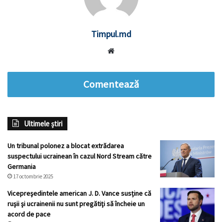
Timpul.md
Website
Comentează
Ultimele știri
Un tribunal polonez a blocat extrădarea
suspectului ucrainean în cazul Nord Stream către
Germania
17 octombrie 2025
Vicepreşedintele american J. D. Vance susține că
ruşii şi ucrainenii nu sunt pregătiţi să încheie un
acord de pace