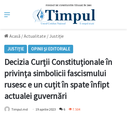
Meniu
Acasă
/
Actualitate
/
Justiție
JUSTIȚIE
OPINII ȘI EDITORIALE
Decizia Curții Constituționale în
privința simbolicii fascismului
rusesc e un cuțit în spate înfipt
actualei guvernări
Timpul.md
19 aprilie 2023
6
7.504