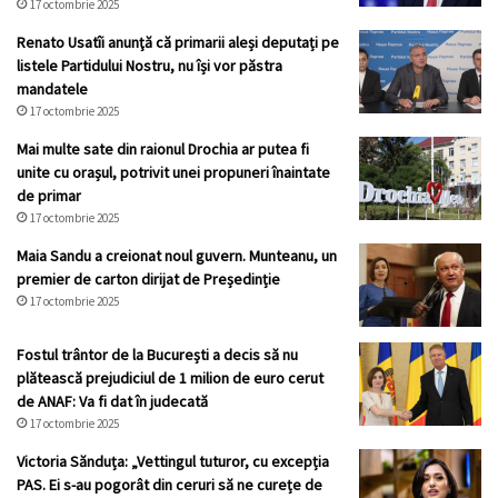
17 octombrie 2025
Renato Usatîi anunţă că primarii aleși deputați pe
listele Partidului Nostru, nu își vor păstra
mandatele
17 octombrie 2025
Mai multe sate din raionul Drochia ar putea fi
unite cu orașul, potrivit unei propuneri înaintate
de primar
17 octombrie 2025
Maia Sandu a creionat noul guvern. Munteanu, un
premier de carton dirijat de Președinție
17 octombrie 2025
Fostul trântor de la București a decis să nu
plătească prejudiciul de 1 milion de euro cerut
de ANAF: Va fi dat în judecată
17 octombrie 2025
Victoria Sănduța: „Vettingul tuturor, cu excepția
PAS. Ei s-au pogorât din ceruri să ne curețe de