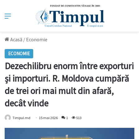
Meniu
Acasă
/
Economie
ECONOMIE
Dezechilibru enorm între exporturi
și importuri. R. Moldova cumpără
de trei ori mai mult din afară,
decât vinde
Timpul.md
15 mai 2026
1
513