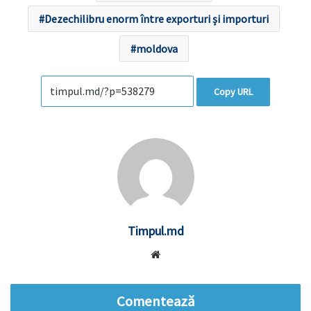
Dezechilibru enorm între exporturi și importuri
moldova
Copy URL
Timpul.md
Website
Comentează