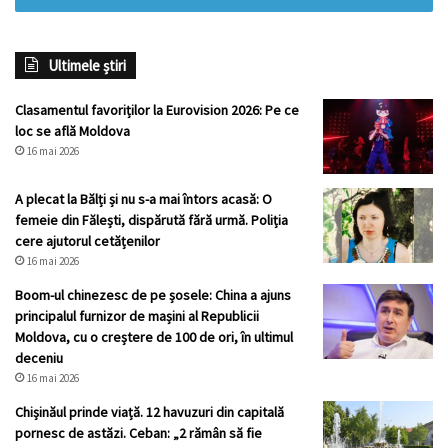
Ultimele știri
Clasamentul favoriților la Eurovision 2026: Pe ce
loc se află Moldova
16 mai 2026
A plecat la Bălți și nu s-a mai întors acasă: O
femeie din Fălești, dispărută fără urmă. Poliția
cere ajutorul cetățenilor
16 mai 2026
Boom-ul chinezesc de pe șosele: China a ajuns
principalul furnizor de mașini al Republicii
Moldova, cu o creștere de 100 de ori, în ultimul
deceniu
16 mai 2026
Chișinăul prinde viață. 12 havuzuri din capitală
pornesc de astăzi. Ceban: „2 rămân să fie