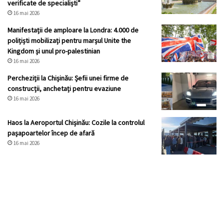
verificate de specialiști”
16 mai 2026
Manifestații de amploare la Londra: 4.000 de
polițiști mobilizați pentru marșul Unite the
Kingdom și unul pro-palestinian
16 mai 2026
Percheziții la Chișinău: Șefii unei firme de
construcții, anchetați pentru evaziune
16 mai 2026
Haos la Aeroportul Chișinău: Cozile la controlul
pașapoartelor încep de afară
16 mai 2026