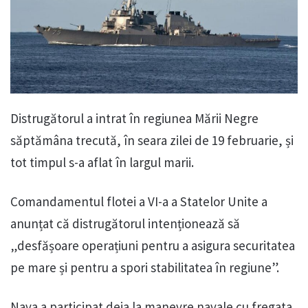
Distrugătorul a intrat în regiunea Mării Negre
săptămâna trecută, în seara zilei de 19 februarie, și
tot timpul s-a aflat în largul marii.
Comandamentul flotei a VI-a a Statelor Unite a
anunțat că distrugătorul intenționează să
„desfășoare operațiuni pentru a asigura securitatea
pe mare și pentru a spori stabilitatea în regiune”.
Nava a participat deja la manevre navale cu fregata