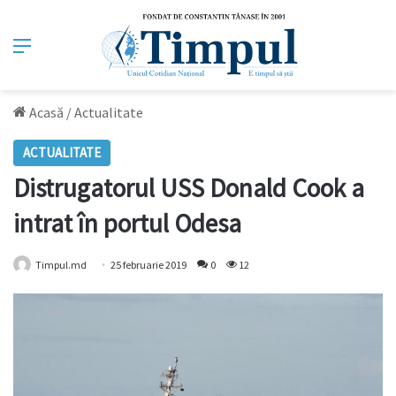
Meniu
Acasă
/
Actualitate
ACTUALITATE
Distrugatorul USS Donald Cook a
intrat în portul Odesa
Timpul.md
25 februarie 2019
0
12