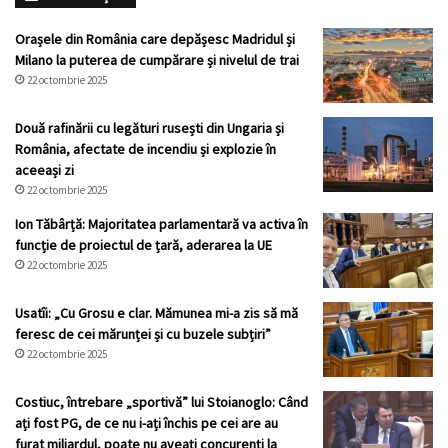
Orașele din România care depășesc Madridul și
Milano la puterea de cumpărare și nivelul de trai
22 octombrie 2025
Două rafinării cu legături rusești din Ungaria și
România, afectate de incendiu și explozie în
aceeași zi
22 octombrie 2025
Ion Tăbârță: Majoritatea parlamentară va activa în
funcție de proiectul de țară, aderarea la UE
22 octombrie 2025
Usatîi: „Cu Grosu e clar. Mămunea mi-a zis să mă
feresc de cei mărunței și cu buzele subțiri”
22 octombrie 2025
Costiuc, întrebare „sportivă” lui Stoianoglo: Când
ați fost PG, de ce nu i-ați închis pe cei are au
furat miliardul, poate nu aveați concurenți la