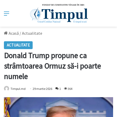
Meniu
Acasă
/
Actualitate
ACTUALITATE
Donald Trump propune ca
strâmtoarea Ormuz să-i poarte
numele
Timpul.md
29 martie 2026
1
364