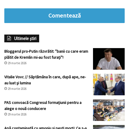
Comentează
Ultimele știri
Bloggerul pro-Putin răzvrătit: ”banii cu care eram
plătit de Kremlin mi-au fost furați”!
29 martie 2026
Vitalie Vovc // Săptămâna în care, după ape, ne-
au luat şi lumina
29 martie 2026
PAS convoacă Congresul formațiunii pentru a
alege o nouă conducere
29 martie 2026
Apă contaminată cu amoniu și pești morți: Ce s-a