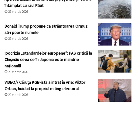
întâmplat cu râul Răut
29 martie 2026
Donald Trump propune ca strâmtoarea Ormuz
să-i poarte numele
29 martie 2026
Ipocrizia „standardelor europene”: PAS critică la
Chișinău ceea ce în Japonia este mândrie
națională
29 martie 2026
VIDEO// Căruța KGB-istă a intrat în vrie: Viktor
Orban, huiduit la propriul miting electoral
29 martie 2026