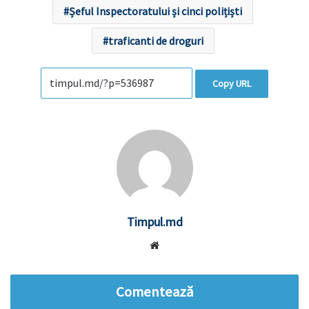
Șeful Inspectoratului și cinci polițiști
traficanti de droguri
Copy URL
Timpul.md
Website
Comentează