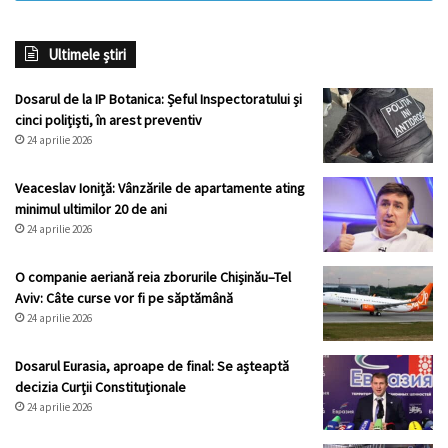
Ultimele știri
Dosarul de la IP Botanica: Șeful Inspectoratului și
cinci polițiști, în arest preventiv
24 aprilie 2026
Veaceslav Ioniță: Vânzările de apartamente ating
minimul ultimilor 20 de ani
24 aprilie 2026
O companie aeriană reia zborurile Chișinău–Tel
Aviv: Câte curse vor fi pe săptămână
24 aprilie 2026
Dosarul Eurasia, aproape de final: Se așteaptă
decizia Curții Constituționale
24 aprilie 2026