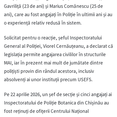
Gavriliță (23 de ani) și Marius Comănescu (25 de
ani), care au fost angajați în Poliție în ultimii ani și au
o experiență relativ redusă în sistem.
Solicitat pentru o reacție, șeful Inspectoratului
General al Poliției, Viorel Cernăuțeanu, a declarat că
legislația permite angajarea civililor în structurile
MAI, iar în prezent mai mult de jumătate dintre
polițiști provin din rândul acestora, inclusiv
absolvenți ai unor instituții precum USEFS.
Pe 22 aprilie 2026, un șef de secție și cinci angajați ai
Inspectoratului de Poliție Botanica din Chișinău au
fost reținuți de ofițerii Centrului Național