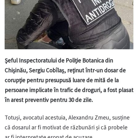
Șeful Inspectoratului de Poliție Botanica din
Chișinău, Sergiu Cobîlaș, reținut într-un dosar de
corupție pentru presupusă luare de mită de la
persoane implicate în trafic de droguri, a fost plasat
în arest preventiv pentru 30 de zile.
Totuși, avocatul acestuia, Alexandru Zmeu, susține
că dosarul ar fi motivat de răzbunări și că probele
ar fi interpretate eronat de acuzare.