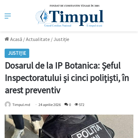
Meniu
Acasă
/
Actualitate
/
Justiție
JUSTIȚIE
Dosarul de la IP Botanica: Șeful
Inspectoratului și cinci polițiști, în
arest preventiv
Timpul.md
24 aprilie 2026
0
572