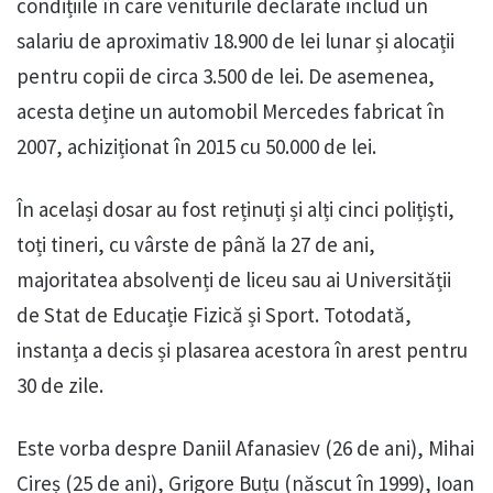
condițiile în care veniturile declarate includ un
salariu de aproximativ 18.900 de lei lunar și alocații
pentru copii de circa 3.500 de lei. De asemenea,
acesta deține un automobil Mercedes fabricat în
2007, achiziționat în 2015 cu 50.000 de lei.
În același dosar au fost reținuți și alți cinci polițiști,
toți tineri, cu vârste de până la 27 de ani,
majoritatea absolvenți de liceu sau ai Universității
de Stat de Educație Fizică și Sport. Totodată,
instanța a decis și plasarea acestora în arest pentru
30 de zile.
Este vorba despre Daniil Afanasiev (26 de ani), Mihai
Cireș (25 de ani), Grigore Buțu (născut în 1999), Ioan