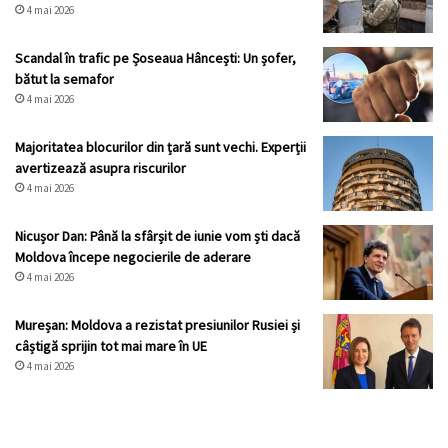
4 mai 2026
Scandal în trafic pe Șoseaua Hâncești: Un șofer,
bătut la semafor
4 mai 2026
Majoritatea blocurilor din țară sunt vechi. Experții
avertizează asupra riscurilor
4 mai 2026
Nicușor Dan: Până la sfârșit de iunie vom ști dacă
Moldova începe negocierile de aderare
4 mai 2026
Mureșan: Moldova a rezistat presiunilor Rusiei și
câștigă sprijin tot mai mare în UE
4 mai 2026