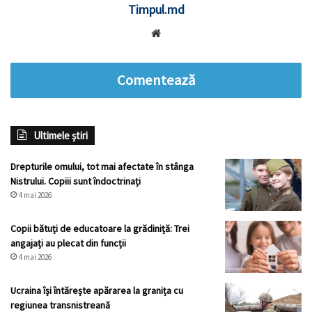
Timpul.md
Website
Comentează
Ultimele știri
Drepturile omului, tot mai afectate în stânga
Nistrului. Copiii sunt îndoctrinați
4 mai 2026
Copii bătuți de educatoare la grădiniță: Trei
angajați au plecat din funcții
4 mai 2026
Ucraina își întărește apărarea la granița cu
regiunea transnistreană