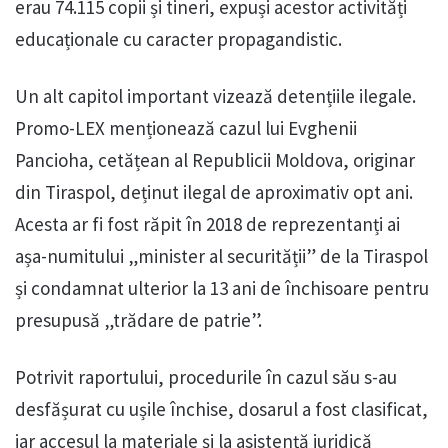
erau 74.115 copii și tineri, expuși acestor activități
educaționale cu caracter propagandistic.
Un alt capitol important vizează detențiile ilegale.
Promo-LEX menționează cazul lui Evghenii
Pancioha, cetățean al Republicii Moldova, originar
din Tiraspol, deținut ilegal de aproximativ opt ani.
Acesta ar fi fost răpit în 2018 de reprezentanți ai
așa-numitului „minister al securității” de la Tiraspol
și condamnat ulterior la 13 ani de închisoare pentru
presupusă „trădare de patrie”.
Potrivit raportului, procedurile în cazul său s-au
desfășurat cu ușile închise, dosarul a fost clasificat,
iar accesul la materiale și la asistență juridică