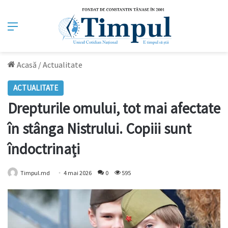
Meniu
Acasă
/
Actualitate
ACTUALITATE
Drepturile omului, tot mai afectate
în stânga Nistrului. Copiii sunt
îndoctrinați
Timpul.md
4 mai 2026
0
595