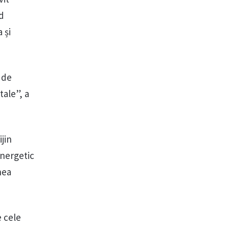
nd
 și
 de
ale”, a
jin
energetic
nea
e cele