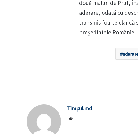
două maluri de Prut, în
aderare, odată cu desch
transmis foarte clar că
președintele României.
aderare
Timpul.md
Website