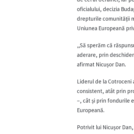
oficialului, decizia Bud
drepturile comunității m
Uniunea Europeană priv
„Să sperăm că răspunsul 
aderare, prin deschider
afirmat Nicușor Dan.
Liderul de la Cotroceni 
consistent, atât prin pr
–, cât și prin fonduril
Europeană.
Potrivit lui Nicușor Da