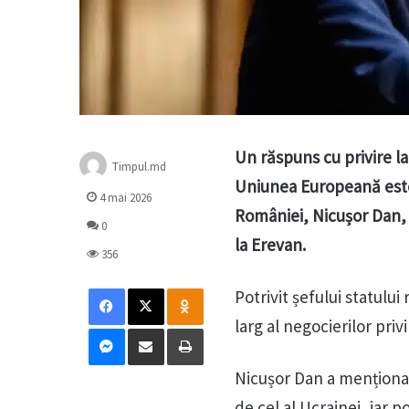
Un răspuns cu privire l
Timpul.md
Uniunea Europeană este a
4 mai 2026
României, Nicușor Dan, 
0
la Erevan.
356
Facebook
X
Odnoklassniki
Potrivit șefului statulu
larg al negocierilor pri
Messenger
Distribuie prin mail
Tipărește
Nicușor Dan a menționat
de cel al Ucrainei, iar p