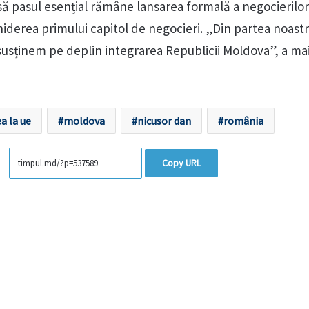
să pasul esențial rămâne lansarea formală a negocierilo
iderea primului capitol de negocieri. „Din partea noast
 susținem pe deplin integrarea Republicii Moldova”, a ma
a la ue
moldova
nicusor dan
românia
Copy URL