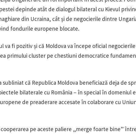
apestei depinde atât de dialogul bilateral cu Kievul privi
aghiare din Ucraina, cât și de negocierile dintre Ungaria
ind fondurile europene blocate.
va fi pozitiv și că Moldova va începe oficial negocierile
ea primului cluster pe chestiuni democratice fundament
a subliniat că Republica Moldova beneficiază deja de spri
oiectele bilaterale cu România – în special în domeniul 
e europene de preaderare accesate în colaborare cu Uniu
n, cooperarea pe aceste paliere „merge foarte bine” într