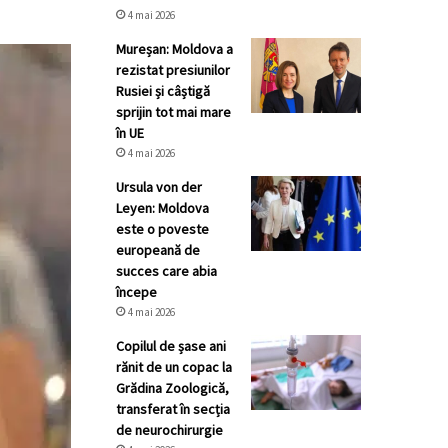
4 mai 2026
Mureșan: Moldova a
rezistat presiunilor
Rusiei și câștigă
sprijin tot mai mare
în UE
4 mai 2026
Ursula von der
Leyen: Moldova
este o poveste
europeană de
succes care abia
începe
4 mai 2026
Copilul de șase ani
rănit de un copac la
Grădina Zoologică,
transferat în secția
de neurochirurgie