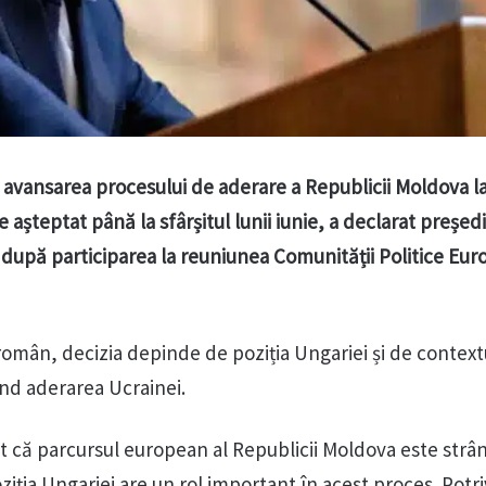
a avansarea procesului de aderare a Republicii Moldova l
șteptat până la sfârșitul lunii iunie, a declarat președ
după participarea la reuniunea Comunității Politice Eu
i român, decizia depinde de poziția Ungariei și de context
vind aderarea Ucrainei.
 că parcursul european al Republicii Moldova este strân
oziția Ungariei are un rol important în acest proces. Potri