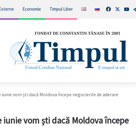
Facebook
X
You
Externe
Economie
Timpul Liber
e iunie vom ști dacă Moldova începe negocierile de aderare
de iunie vom ști dacă Moldova începe