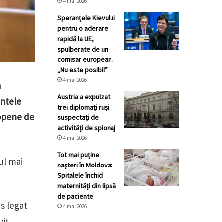
4 mai 2026
Speranțele Kievului
pentru o aderare
rapidă la UE,
spulberate de un
comisar european.
„Nu este posibil”
4 mai 2026
a
Austria a expulzat
intele
trei diplomați ruși
ropene de
suspectați de
activități de spionaj
4 mai 2026
Tot mai puține
ul mai
nașteri în Moldova:
Spitalele închid
maternități din lipsă
de paciente
s legat
4 mai 2026
vit