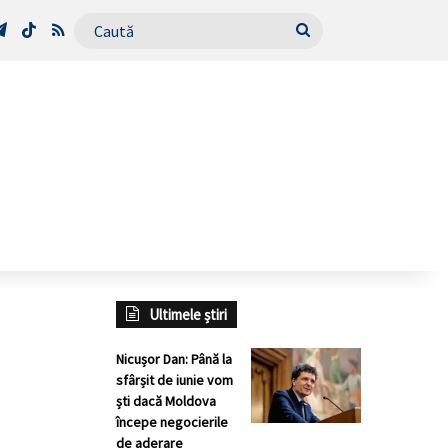
Tube
Telegram
TikTok
RSS
Caută
Ultimele știri
Nicușor Dan: Până la
sfârșit de iunie vom
ști dacă Moldova
începe negocierile
de aderare