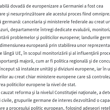
abilă dovadă de europenizare a Germaniei a fost cea
lare şi nesurprinzătoare ale acestui proces fiind omnipr
ă germană: cancelaria şi ministerele federale au creat un
zuri, departamente întregi dedicate evaluării, monitoriz
tării problemelor şi politicilor europene; landurile ger
 dimensiunea europeană prin stabilirea unor reprezenta
lângă UE, în scopul monitorizării şi al influenţării proc
mportanţă majoră, cum ar fi politica regională şi de conc
început să instaleze unităţi şi diviziuni europene, iar în 
rilor au creat chiar ministere europene care să controle
a politicilor europene la nivel de stat.
auzat reforma şi la nivelul Constituţiei naţionale, a de
i civile, grupurile germane de interes dezvoltând o capa
re a procesului politic european, folosind adeseori reţe