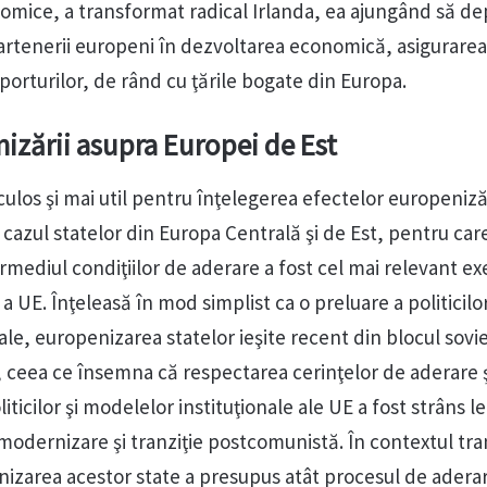
onomice, a transformat radical Irlanda, ea ajungând să d
artenerii europeni în dezvoltarea economică, asigurarea 
orturilor, de rând cu ţările bogate din Europa.
izării asupra Europei de Est
ulos şi mai util pentru înţelegerea efectelor europeniză
cazul statelor din Europa Centrală şi de Est, pentru car
rmediul condiţiilor de aderare a fost cel mai relevant e
a UE. Înţeleasă în mod simplist ca o preluare a politicilo
nale, europenizarea statelor ieşite recent din blocul sovie
, ceea ce însemna că respectarea cerinţelor de aderare ş
ticilor şi modelelor instituţionale ale UE a fost strâns l
odernizare şi tranziţie postcomunistă. În contextul tran
zarea acestor state a presupus atât procesul de aderar