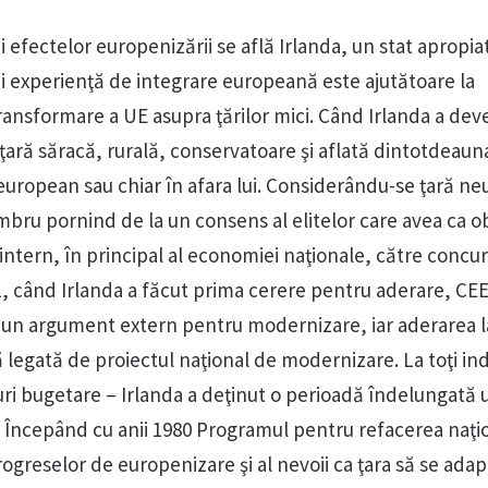
ei efectelor europenizării se află Irlanda, un stat apropia
ui experienţă de integrare europeană este ajutătoare la
ransformare a UE asupra ţărilor mici. Când Irlanda a dev
ţară săracă, rurală, conservatoare şi aflată dintotdeauna
european sau chiar în afara lui. Considerându-se ţară neu
mbru pornind de la un consens al elitelor care avea ca o
ntern, în principal al economiei naţionale, către concur
61, când Irlanda a făcut prima cerere pentru aderare, CEE
ca un argument extern pentru modernizare, iar aderarea l
 legată de proiectul naţional de modernizare. La toţi indi
ituri bugetare – Irlanda a deţinut o perioadă îndelungată 
UE. Începând cu anii 1980 Programul pentru refacerea naţi
ogreselor de europenizare şi al nevoii ca ţara să se ada