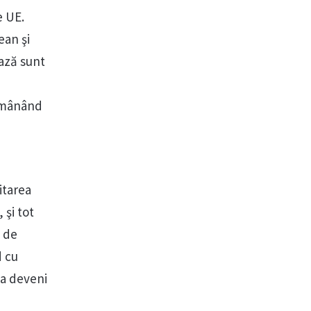
e UE.
ean şi
bază sunt
rămânând
itarea
 şi tot
t de
d cu
 a deveni