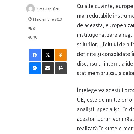
Cu alte cuvinte, europen
Octavian Țîcu
mai redutabile instrume
11 noiembrie 2013
de aceasta, europenizar
0
instituţionalizare a regu
35
stilurilor, „felului de a
Facebook
X
Odnoklassniki
definite şi consolidate î
Messenger
Distribuie prin mail
Tipărește
discursului intern, a iden
stat membru sau a celor
Înţelegerea acestui proc
UE, este de multe ori o
analişti, specialiştii în
acestor lucruri vom răs
realizată în statele me