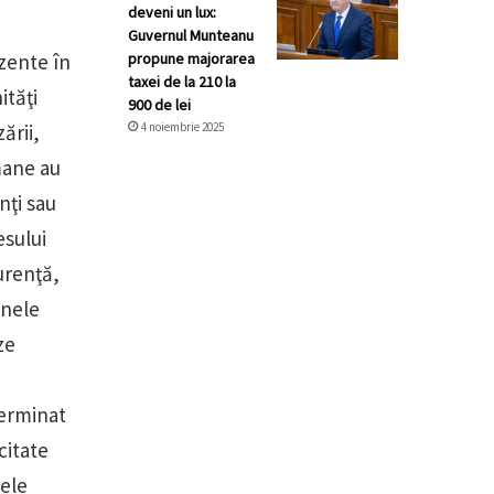
deveni un lux:
Guvernul Munteanu
ezente în
propune majorarea
taxei de la 210 la
ităţi
900 de lei
ării,
4 noiembrie 2025
mane au
nţi sau
esului
urenţă,
unele
ze
terminat
citate
lele