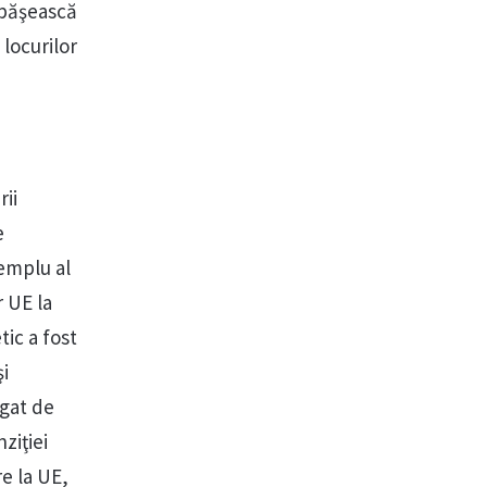
epăşească
locurilor
rii
e
xemplu al
r UE la
tic a fost
i
egat de
ziţiei
e la UE,