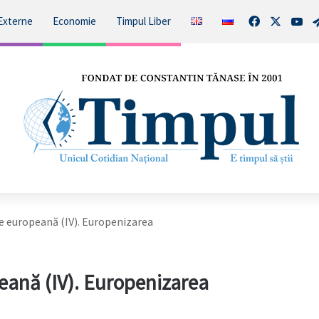
Facebook
X
You
Externe
Economie
Timpul Liber
e europeană (IV). Europenizarea
eană (IV). Europenizarea