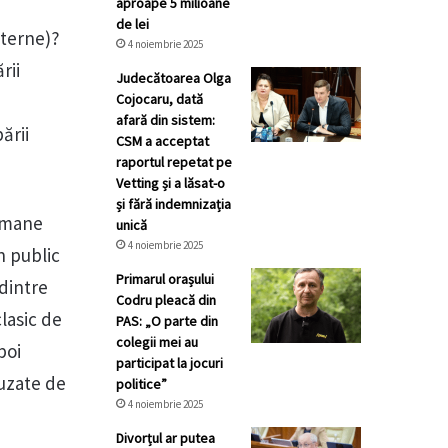
aproape 5 milioane
de lei
nterne)?
4 noiembrie 2025
rii
Judecătoarea Olga
Cojocaru, dată
afară din sistem:
ării
CSM a acceptat
raportul repetat pe
Vetting și a lăsat-o
și fără indemnizația
ermane
unică
4 noiembrie 2025
n public
Primarul orașului
 dintre
Codru pleacă din
clasic de
PAS: „O parte din
colegii mei au
boi
participat la jocuri
auzate de
politice”
4 noiembrie 2025
Divorțul ar putea