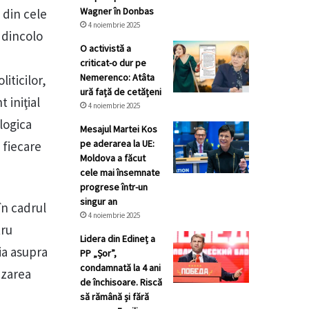
Wagner în Donbas
 din cele
4 noiembrie 2025
 dincolo
O activistă a
criticat-o dur pe
Nemerenco: Atâta
iticilor,
ură față de cetățeni
 iniţial
4 noiembrie 2025
 logica
Mesajul Martei Kos
pe aderarea la UE:
n fiecare
Moldova a făcut
cele mai însemnate
progrese într-un
singur an
în cadrul
4 noiembrie 2025
tru
Lidera din Edineț a
ţia asupra
PP „Șor”,
condamnată la 4 ani
izarea
de închisoare. Riscă
să rămână și fără