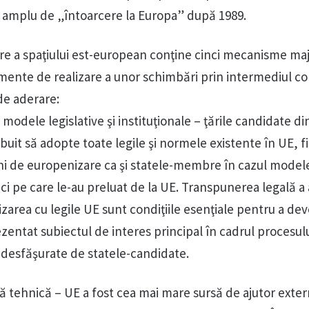
i amplu de „întoarcere la Europa” după 1989.
re a spaţiului est-european conţine cinci mecanisme ma
mente de realizare a unor schimbări prin intermediul con
de aderare:
 modele legislative şi instituţionale – ţările candidate d
ebuit să adopte toate legile şi normele existente în UE, f
ni de europenizare ca şi statele-membre în cazul model
tici pe care le-au preluat de la UE. Transpunerea legală a
zarea cu legile UE sunt condiţiile esenţiale pentru a de
zentat subiectul de interes principal în cadrul procesul
e desfăşurate de statele-candidate.
enţă tehnică – UE a fost cea mai mare sursă de ajutor exte