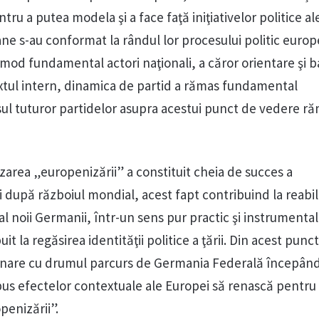
tru a putea modela şi a face faţă iniţiativelor politice al
ne s-au conformat la rândul lor procesului politic europ
mod fundamental actori naţionali, a căror orientare şi 
xtul intern, dinamica de partid a rămas fundamental
l tuturor partidelor asupra acestui punct de vedere 
izarea „europenizării” a constituit cheia de succes a
 după războiul mondial, acest fapt contribuind la reabil
al noii Germanii, într-un sens pur practic şi instrumental,
t la regăsirea identităţii politice a ţării. Din acest punc
nare cu drumul parcurs de Germania Federală începân
xpus efectelor contextuale ale Europei să renască pentru
penizării”.