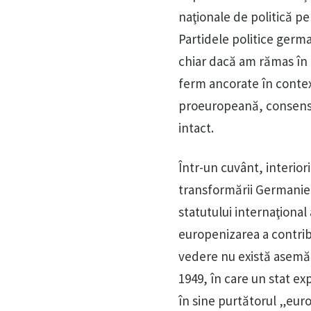
naţionale de politică pen
Partidele politice germa
chiar dacă am rămas în 
ferm ancorate în conte
proeuropeană, consensu
intact.
Într-un cuvânt, interior
transformării Germaniei
statutului internaţional 
europenizarea a contribui
vedere nu există asemă
1949, în care un stat e
în sine purtătorul „euro