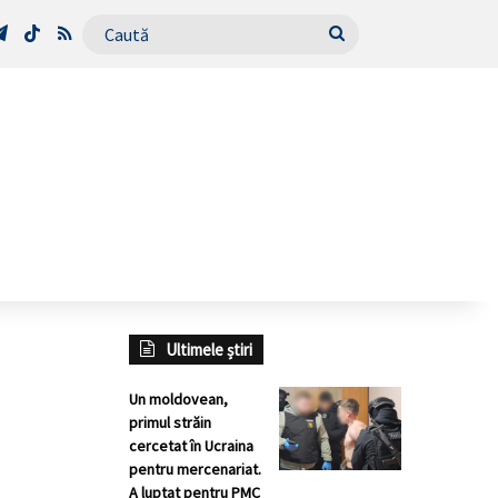
Tube
Telegram
TikTok
RSS
Caută
Ultimele știri
Un moldovean,
primul străin
cercetat în Ucraina
pentru mercenariat.
A luptat pentru PMC