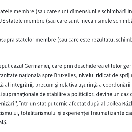
tatele membre (sau care sunt dimensiunile schimbării i
 UE statele membre (sau care sunt mecanismele schimbă
 asupra statelor membre (sau care este rezultatul schimb
put cazul Germaniei, care prin deschiderea elitelor g
anitate naţională spre Bruxelles, nivelul ridicat de spriji
ă al integrării, precum şi relativa uşurinţă a coordonării
 supranaţionale de stabilire a politicilor, devine un caz 
nizări”, într-un stat puternic afectat după al Doilea Răz
ismului, totalitarismului şi experienţei traumatizante c
ală.