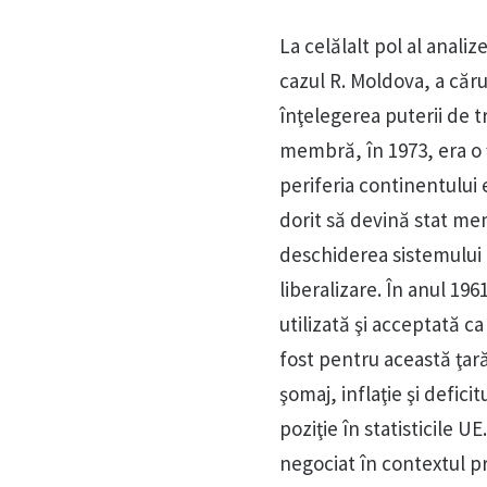
La celălalt pol al analiz
cazul R. Moldova, a căr
înţelegerea puterii de t
membră, în 1973, era o 
periferia continentului 
dorit să devină stat me
deschiderea sistemului i
liberalizare. În anul 19
utilizată şi acceptată 
fost pentru această ţară
şomaj, inflaţie şi defic
poziţie în statisticile 
negociat în contextul pr