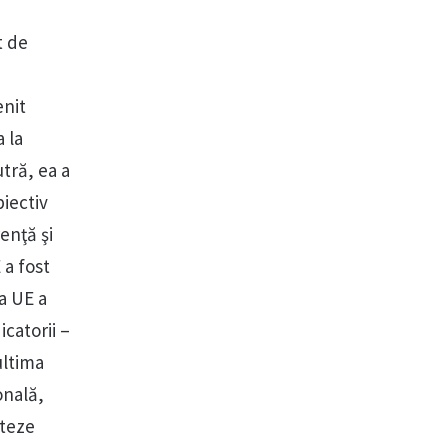
t de
enit
 la
tră, ea a
biectiv
enţă şi
 a fost
a UE a
catorii –
ultima
onală,
pteze