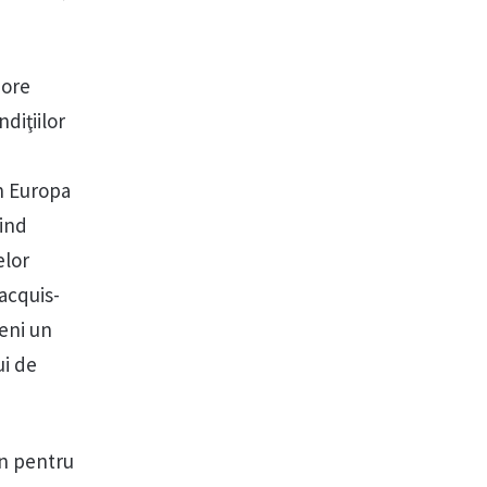
jore
diţiilor
in Europa
iind
elor
 acquis-
veni un
ui de
rn pentru