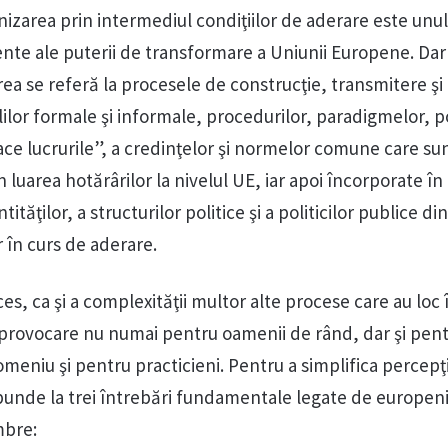
izarea prin intermediul condiţiilor de aderare este unul
nte ale puterii de transformare a Uniunii Europene. Dar
ea se referă la procesele de construcţie, transmitere şi
lilor formale şi informale, procedurilor, paradigmelor, pol
 face lucrurile”, a credinţelor şi normelor comune care sunt
n luarea hotărârilor la nivelul UE, iar apoi încorporate în
tităţilor, a structurilor politice şi a politicilor publice di
 în curs de aderare.
es, ca şi a complexităţii multor alte procese care au loc 
 provocare nu numai pentru oamenii de rând, dar şi pen
 domeniu şi pentru practicieni. Pentru a simplifica percep
punde la trei întrebări fundamentale legate de europen
mbre: