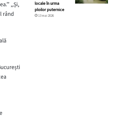
locale în urma
ea.” „Și,
ploilor puternice
l rând
13 mai 2026
ală
 București
tea
de