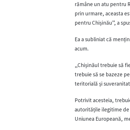
rămâne un atu pentru Rus
prin urmare, aceasta es
pentru Chișinău”, a sp
Ea a subliniat că menți
acum.
„Chișinăul trebuie să fie
trebuie să se bazeze pe 
teritorială și suveranita
Potrivit acesteia, trebui
autoritățile ilegitime d
Uniunea Europeană, men