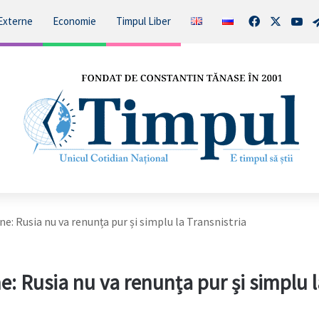
Facebook
X
You
Externe
Economie
Timpul Liber
e: Rusia nu va renunța pur și simplu la Transnistria
e: Rusia nu va renunța pur și simplu l