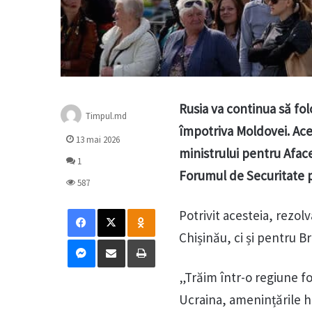
Rusia va continua să fol
Timpul.md
împotriva Moldovei. Ace
13 mai 2026
ministrului pentru Aface
1
Forumul de Securitate p
587
Facebook
X
Odnoklassniki
Potrivit acesteia, rezo
Chișinău, ci și pentru Br
Messenger
Distribuie prin mail
Tipărește
„Trăim într-o regiune fo
Ucraina, amenințările hi