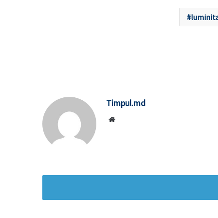
luminit
Timpul.md
Website