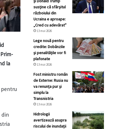
și Donald Trump
susține că sfârșitul
războiului din
Ucraina e aproape:
„Cred cu adevărat”
13 mai 2026
Lege nouă pentru
id
credite: Dobânzile
și penalitățile vor fi
 Prim-
plafonate
nd la
13 mai 2026
Fost ministru român
de Externe: Rusia nu
va renunța pur și
r pentru
simplu la
Transnistria
13 mai 2026
 din
Hidrologii
avertizează asupra
stria
riscului de inundații