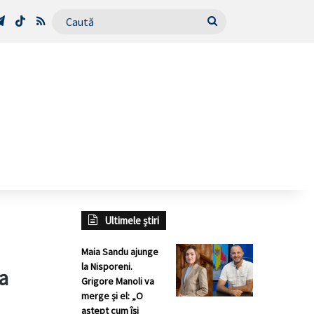
Tube
Telegram
TikTok
RSS
Caută
Ultimele știri
Maia Sandu ajunge
la Nisporeni.
a
Grigore Manoli va
merge și el: „O
aștept cum își