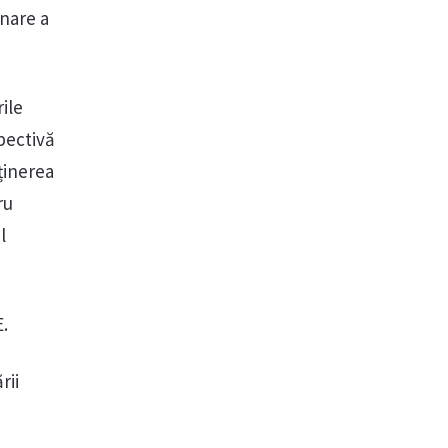
onare a
ile
pectivă
ținerea
ru
l
E.
rii