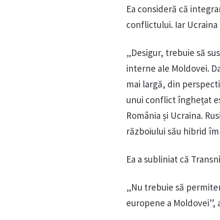
Ea consideră că integra
conflictului. Iar Ucrain
„Desigur, trebuie să su
interne ale Moldovei. Da
mai largă, din perspect
unui conflict înghețat 
România și Ucraina. Rus
războiului său hibrid î
Ea a subliniat că Transn
„Nu trebuie să permitem
europene a Moldovei”, a