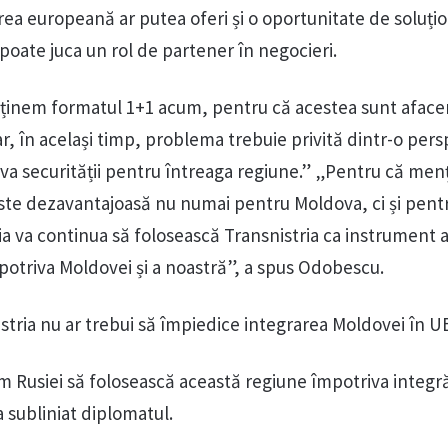
rea europeană ar putea oferi și o oportunitate de soluți
a poate juca un rol de partener în negocieri.
sținem formatul 1+1 acum, pentru că acestea sunt afacer
r, în același timp, problema trebuie privită dintr-o pers
iva securității pentru întreaga regiune.” „Pentru că men
este dezavantajoasă nu numai pentru Moldova, ci și pent
ia va continua să folosească Transnistria ca instrument a
mpotriva Moldovei și a noastră”, a spus Odobescu.
istria nu ar trebui să împiedice integrarea Moldovei în U
 Rusiei să folosească această regiune împotriva integră
 subliniat diplomatul.