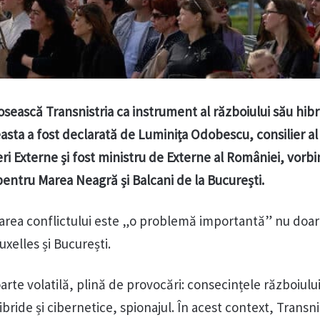
osească Transnistria ca instrument al războiului său hibr
asta a fost declarată de Luminița Odobescu, consilier al
ri Externe și fost ministru de Externe al României, vorbi
entru Marea Neagră și Balcani de la București.
lvarea conflictului este „o problemă importantă” nu doa
uxelles și București.
arte volatilă, plină de provocări: consecințele războiului
bride și cibernetice, spionajul. În acest context, Transni