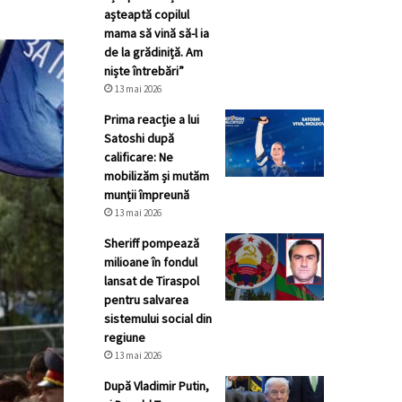
așteaptă copilul
mama să vină să-l ia
de la grădiniță. Am
niște întrebări”
13 mai 2026
Prima reacție a lui
Satoshi după
calificare: Ne
mobilizăm și mutăm
munții împreună
13 mai 2026
Sheriff pompează
milioane în fondul
lansat de Tiraspol
pentru salvarea
sistemului social din
regiune
13 mai 2026
După Vladimir Putin,