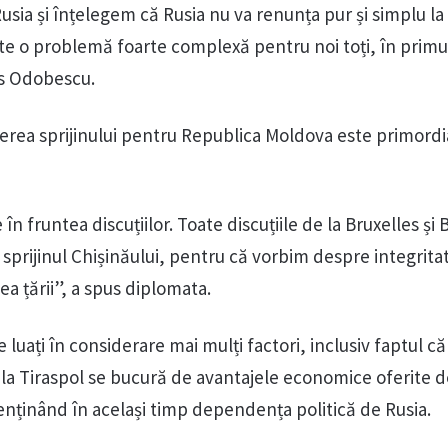
ia și înțelegem că Rusia nu va renunța pur și simplu la 
te o problemă foarte complexă pentru noi toți, în primu
us Odobescu.
nerea sprijinului pentru Republica Moldova este primordi
 în fruntea discuțiilor. Toate discuțiile de la Bruxelles și
sprijinul Chișinăului, pentru că vorbim despre integrita
tea țării”, a spus diplomata.
e luați în considerare mai mulți factori, inclusiv faptul că
e la Tiraspol se bucură de avantajele economice oferite 
ținând în același timp dependența politică de Rusia.