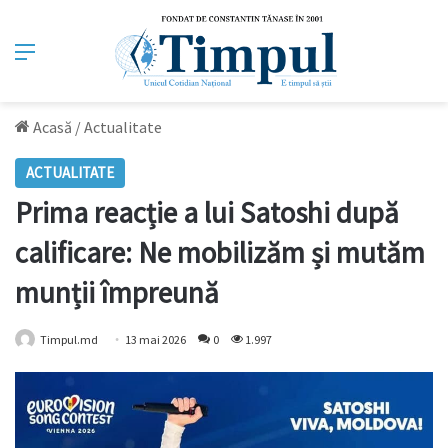
Meniu
Acasă
/
Actualitate
ACTUALITATE
Prima reacție a lui Satoshi după
calificare: Ne mobilizăm și mutăm
munții împreună
Timpul.md
13 mai 2026
0
1.997