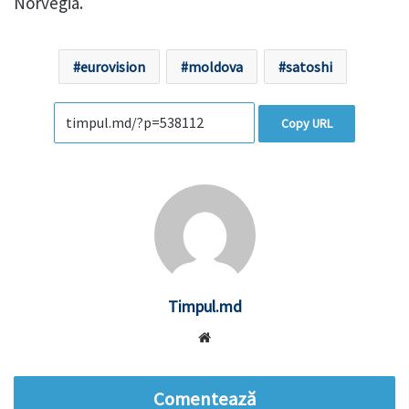
Norvegia.
eurovision
moldova
satoshi
Copy URL
Timpul.md
Website
Comentează