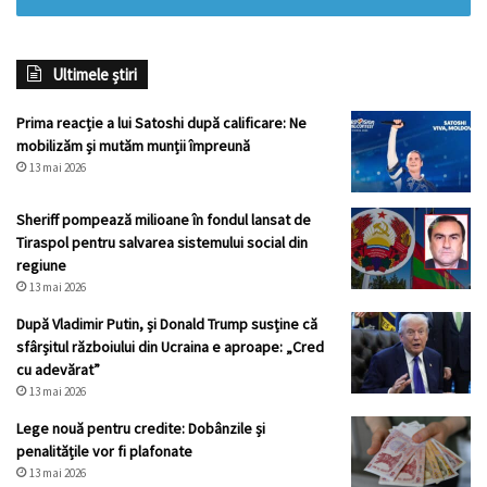
Ultimele știri
Prima reacție a lui Satoshi după calificare: Ne
mobilizăm și mutăm munții împreună
13 mai 2026
Sheriff pompează milioane în fondul lansat de
Tiraspol pentru salvarea sistemului social din
regiune
13 mai 2026
După Vladimir Putin, și Donald Trump susține că
sfârșitul războiului din Ucraina e aproape: „Cred
cu adevărat”
13 mai 2026
Lege nouă pentru credite: Dobânzile și
penalitățile vor fi plafonate
13 mai 2026