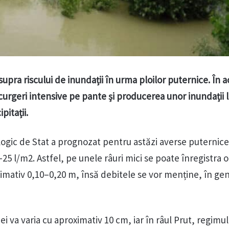
supra riscului de inundații în urma ploilor puternice. În a
curgeri intensive pe pante și producerea unor inundații l
pitații.
ogic de Stat a prognozat pentru astăzi averse puternice
5 l/m2. Astfel, pe unele râuri mici se poate înregistra o
ximativ 0,10–0,20 m, însă debitele se vor menține, în gen
pei va varia cu aproximativ 10 cm, iar în râul Prut, regimul