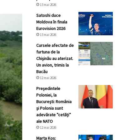
13 mai 2026
Satoshi duce
Moldova în finala
Eurovision 2026
13 mai 2026
Cursele afectate de
furtuna de la
Chișinău au aterizat.
Un avion, trimis la
Bacău
12 mai 2026
Președintele
Poloniei, la
București: România
și Polonia sunt
adevărate ”cetăți”
ale NATO
12 mai 2026
Marta Kos: