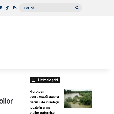
Tube
Telegram
TikTok
RSS
Caută
Ultimele știri
Hidrologii
avertizează asupra
oilor
riscului de inundații
locale în urma
ploilor puternice