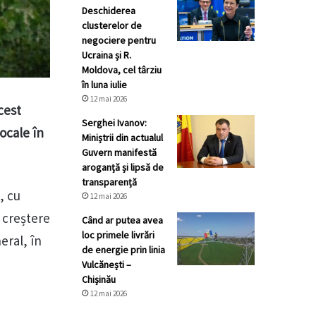
Deschiderea
clusterelor de
negociere pentru
Ucraina și R.
Moldova, cel târziu
în luna iulie
12 mai 2026
cest
Serghei Ivanov:
ocale în
Miniștrii din actualul
Guvern manifestă
aroganță și lipsă de
transparență
, cu
12 mai 2026
 creștere
Când ar putea avea
loc primele livrări
eral, în
de energie prin linia
Vulcănești –
Chișinău
12 mai 2026