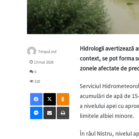
Hidrologii avertizează a
Timpul.md
context, se pot forma s
13 mai 2026
zonele afectate de preci
0
520
Serviciul Hidrometeorol
Facebook
X
Odnoklassniki
acumulări de apă de 15–2
a nivelului apei cu apro
Messenger
Distribuie prin mail
Tipărește
limitele albiei minore.
În râul Nistru, nivelul a