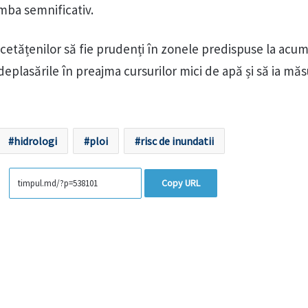
imba semnificativ.
cetățenilor să fie prudenți în zonele predispuse la acum
deplasările în preajma cursurilor mici de apă și să ia măs
hidrologi
ploi
risc de inundatii
Copy URL