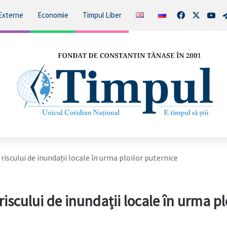
Facebook
X
You
Externe
Economie
Timpul Liber
riscului de inundații locale în urma ploilor puternice
iscului de inundații locale în urma pl