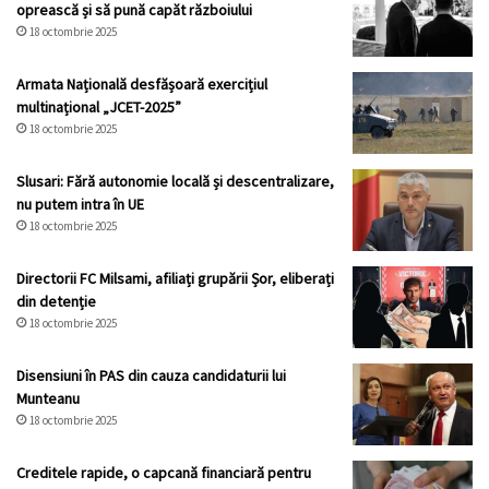
oprească și să pună capăt războiului
18 octombrie 2025
Armata Națională desfășoară exercițiul
multinațional „JCET-2025”
18 octombrie 2025
Slusari: Fără autonomie locală și descentralizare,
nu putem intra în UE
18 octombrie 2025
Directorii FC Milsami, afiliați grupării Șor, eliberați
din detenție
18 octombrie 2025
Disensiuni în PAS din cauza candidaturii lui
Munteanu
18 octombrie 2025
Creditele rapide, o capcană financiară pentru