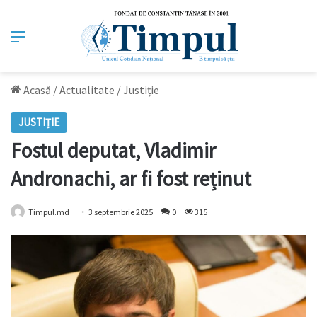
Meniu
Acasă
/
Actualitate
/
Justiție
JUSTIȚIE
Fostul deputat, Vladimir
Andronachi, ar fi fost reținut
Timpul.md
3 septembrie 2025
0
315